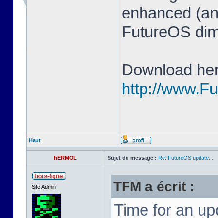
enhanced (and
FutureOS di
Download her
http://www.F
Haut
hERMOL
Sujet du message :
Re: FutureOS update...
TFM a écrit :
Site Admin
Time for an u