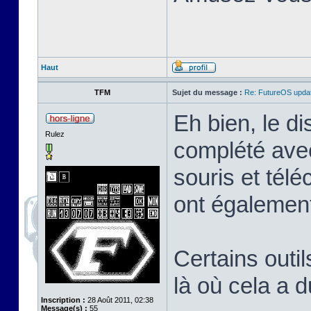
Haut
TFM
Sujet du message :
Re: FutureOS updat
Eh bien, le di
Rulez
complété avec
souris et tél
ont également
Certains outil
là où cela a 
Inscription :
28 Août 2011, 02:38
Message(s) :
55