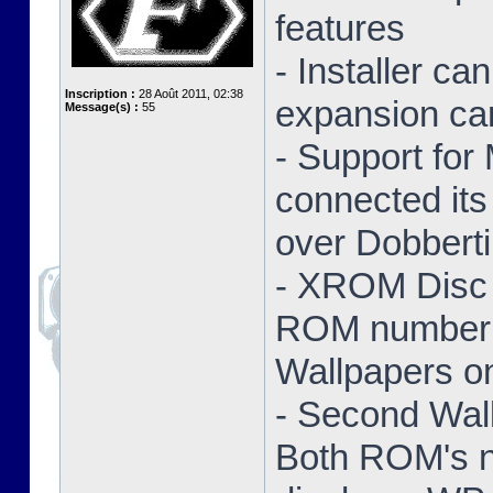
features
- Installer ca
Inscription :
28 Août 2011, 02:38
expansion ca
Message(s) :
55
- Support for
connected its
over Dobbert
- XROM Disc 
ROM number a
Wallpapers on
- Second Wal
Both ROM's no