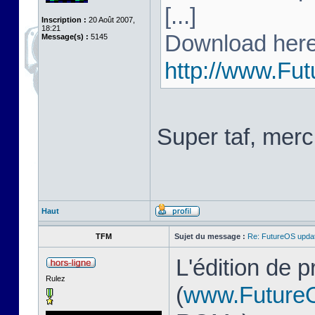
[...]
Inscription :
20 Août 2007,
18:21
Download here
Message(s) :
5145
http://www.Fu
Super taf, merc
Haut
TFM
Sujet du message :
Re: FutureOS updat
L'édition de 
Rulez
(
www.Future