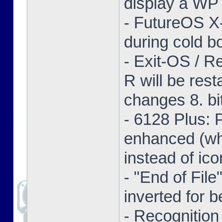
display a WP 
- FutureOS X-
during cold bo
- Exit-OS / R
R will be res
changes 8. bi
- 6128 Plus:
enhanced (whe
instead of ico
- "End of Fil
inverted for b
- Recognition