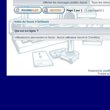
Afficher les messages publiés depuis :
Page
1
sur
1
[ 5 message(s) ]
Index du forum
»
Software
Qui est en ligne ?
Utilisateur(s) parcourant ce forum : Aucun utilisateur inscrit et 3 invité(s)
Powered by
phpB
Traduit en