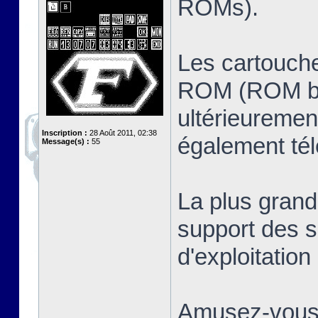
ROMs).
Les cartouche
ROM (ROM ban
ultérieuremen
Inscription :
28 Août 2011, 02:38
également té
Message(s) :
55
La plus grand
support des s
d'exploitatio
Amusez-vous 