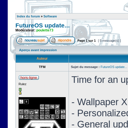
Index du forum
»
Software
FutureOS update...
Modérateur:
poulette73
Page
1
sur
1
[ 5 message(s) ]
Aperçu avant impression
Auteur
TFM
Sujet du message :
FutureOS update...
Time for an 
Rulez
- Wallpaper 
- Personaliz
- General upd