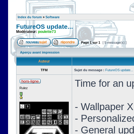
Index du forum
»
Software
FutureOS update...
Modérateur:
poulette73
Page
1
sur
1
[ 5 message(s) ]
Aperçu avant impression
Auteur
TFM
Sujet du message :
FutureOS update...
Time for an 
Rulez
- Wallpaper 
- Personaliz
- General upd