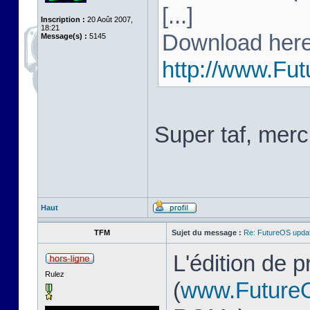
[...]
Inscription :
20 Août 2007,
18:21
Download here
Message(s) :
5145
http://www.Fu
Super taf, merc
Haut
TFM
Sujet du message :
Re: FutureOS updat
L'édition de 
Rulez
(
www.Future