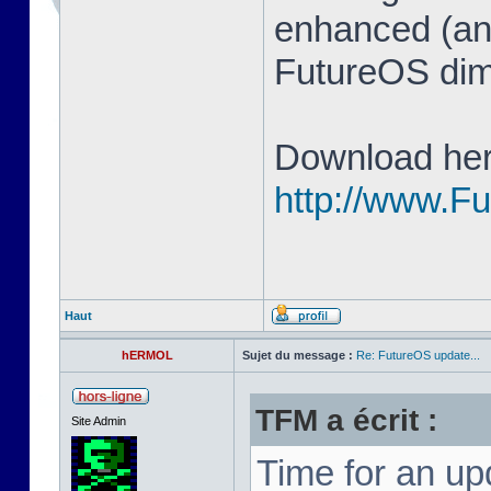
enhanced (and
FutureOS di
Download her
http://www.F
Haut
hERMOL
Sujet du message :
Re: FutureOS update...
TFM a écrit :
Site Admin
Time for an u