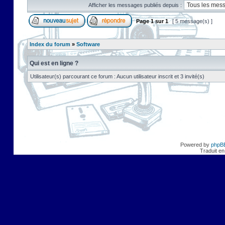
Afficher les messages publiés depuis :
Page
1
sur
1
[ 5 message(s) ]
Index du forum
»
Software
Qui est en ligne ?
Utilisateur(s) parcourant ce forum : Aucun utilisateur inscrit et 3 invité(s)
Powered by
phpB
Traduit en