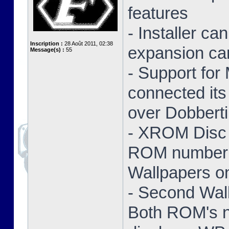
features
- Installer ca
Inscription :
28 Août 2011, 02:38
expansion ca
Message(s) :
55
- Support for
connected its
over Dobbert
- XROM Disc 
ROM number a
Wallpapers on
- Second Wal
Both ROM's no