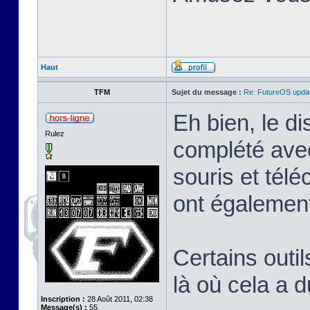
Haut
TFM
Sujet du message :
Re: FutureOS updat
Eh bien, le di
Rulez
complété avec
souris et tél
ont également
Certains outil
là où cela a 
Inscription :
28 Août 2011, 02:38
Message(s) :
55