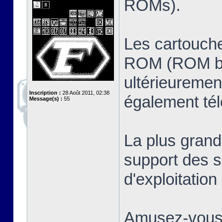
ROMs).
Les cartouche
ROM (ROM ban
ultérieuremen
Inscription :
28 Août 2011, 02:38
également té
Message(s) :
55
La plus grand
support des s
d'exploitatio
Amusez-vous 