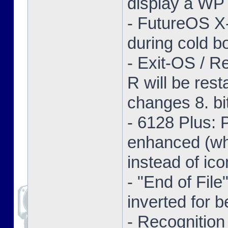
display a WP 
- FutureOS X-
during cold bo
- Exit-OS / R
R will be res
changes 8. bi
- 6128 Plus:
enhanced (whe
instead of ico
- "End of Fil
inverted for b
- Recognition