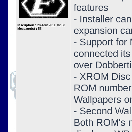
features
- Installer ca
Inscription :
28 Août 2011, 02:38
expansion ca
Message(s) :
55
- Support for
connected its
over Dobbert
- XROM Disc 
ROM number a
Wallpapers on
- Second Wal
Both ROM's no