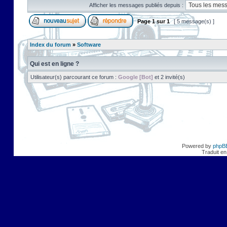
Afficher les messages publiés depuis :
Page
1
sur
1
[ 5 message(s) ]
Index du forum
»
Software
Qui est en ligne ?
Utilisateur(s) parcourant ce forum :
Google [Bot]
et 2 invité(s)
Powered by
phpB
Traduit en