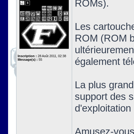
ROMs).
Les cartouche
ROM (ROM ban
ultérieuremen
Inscription :
28 Août 2011, 02:38
également té
Message(s) :
55
La plus grand
support des s
d'exploitatio
Amusez-vous 