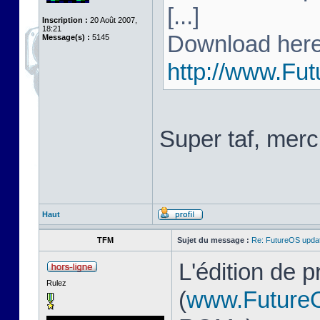
[...]
Inscription :
20 Août 2007,
18:21
Download here
Message(s) :
5145
http://www.Fu
Super taf, merc
Haut
TFM
Sujet du message :
Re: FutureOS updat
L'édition de 
Rulez
(
www.Future