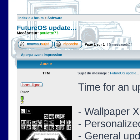
Index du forum
»
Software
FutureOS update...
Modérateur:
poulette73
Page
1
sur
1
[ 5 message(s) ]
Aperçu avant impression
Auteur
TFM
Sujet du message :
FutureOS update...
Time for an 
Rulez
- Wallpaper 
- Personaliz
- General upd