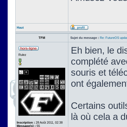
Haut
TFM
Sujet du message :
Re: FutureOS updat
Eh bien, le di
Rulez
complété avec
souris et tél
ont également
Certains outil
là où cela a 
Inscription :
28 Août 2011, 02:38
Message(s) :
55