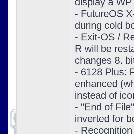
display a WP 
- FutureOS X-
during cold bo
- Exit-OS / R
R will be res
changes 8. bi
- 6128 Plus:
enhanced (whe
instead of ico
- "End of Fil
inverted for b
- Recognition