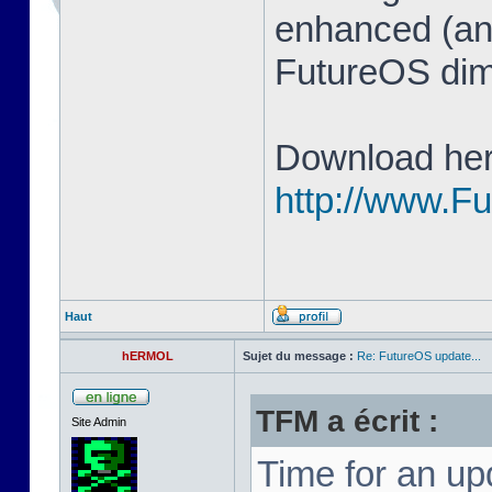
enhanced (and
FutureOS di
Download her
http://www.F
Haut
hERMOL
Sujet du message :
Re: FutureOS update...
TFM a écrit :
Site Admin
Time for an u