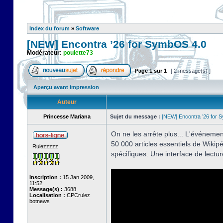
Index du forum
»
Software
[NEW] Encontra ’26 for SymbOS 4.0
Modérateur:
poulette73
Page
1
sur
1
[ 2 message(s) ]
Aperçu avant impression
Auteur
Princesse Mariana
Sujet du message :
[NEW] Encontra ’26 for 
On ne les arrête plus... L'événemen
50 000 articles essentiels de Wikipéd
Rulezzzzz
spécifiques. Une interface de lectu
Inscription :
15 Jan 2009,
11:52
Message(s) :
3688
Localisation :
CPCrulez
botnews