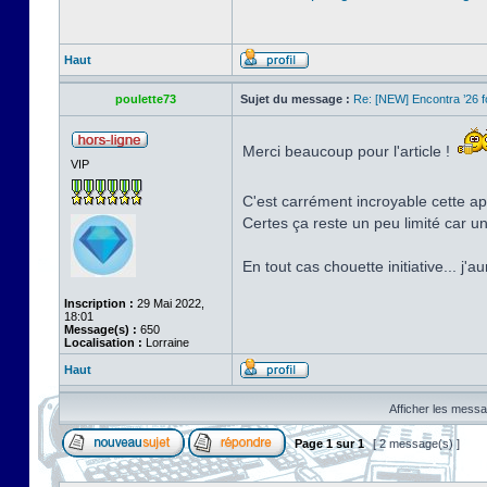
Haut
poulette73
Sujet du message :
Re: [NEW] Encontra ’26 
Merci beaucoup pour l'article !
VIP
C'est carrément incroyable cette app
Certes ça reste un peu limité car u
En tout cas chouette initiative... j'
Inscription :
29 Mai 2022,
18:01
Message(s) :
650
Localisation :
Lorraine
Haut
Afficher les messa
Page
1
sur
1
[ 2 message(s) ]