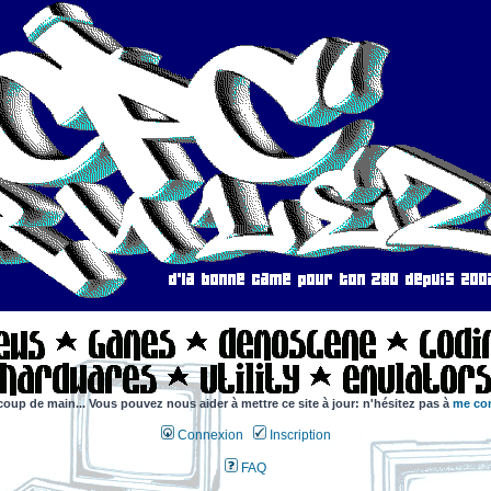
coup de main... Vous pouvez nous aider à mettre ce site à jour: n'hésitez pas à
me con
Connexion
Inscription
FAQ