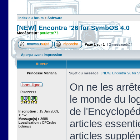
Index du forum
»
Software
[NEW] Encontra ’26 for SymbOS 4.0
Modérateur:
poulette73
Page
1
sur
1
[ 2 message(s) ]
Aperçu avant impression
Auteur
Princesse Mariana
Sujet du message :
[NEW] Encontra ’26 for 
On ne les arrêt
Rulezzzzz
le monde du logi
de l'Encyclopé
Inscription :
15 Jan 2009,
11:52
Message(s) :
3688
articles essenti
Localisation :
CPCrulez
botnews
articles supplém