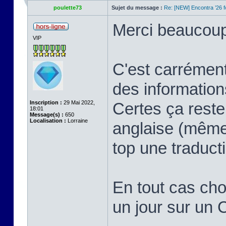
poulette73
Sujet du message :
Re: [NEW] Encontra ’26 
Merci beaucoup 
VIP
C'est carrément
des information
Inscription :
29 Mai 2022,
Certes ça reste
18:01
Message(s) :
650
Localisation :
Lorraine
anglaise (même 
top une traduct
En tout cas chou
un jour sur un 