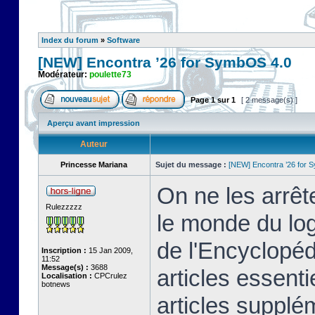
Index du forum
»
Software
[NEW] Encontra ’26 for SymbOS 4.0
Modérateur:
poulette73
Page
1
sur
1
[ 2 message(s) ]
Aperçu avant impression
Auteur
Princesse Mariana
Sujet du message :
[NEW] Encontra ’26 for 
On ne les arrêt
Rulezzzzz
le monde du logi
de l'Encyclopé
Inscription :
15 Jan 2009,
11:52
Message(s) :
3688
articles essenti
Localisation :
CPCrulez
botnews
articles supplém