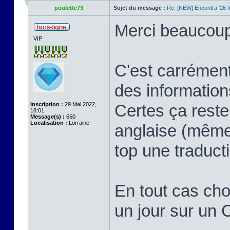
poulette73
Sujet du message :
Re: [NEW] Encontra ’26 
Merci beaucoup 
VIP
C'est carrément
des information
Inscription :
29 Mai 2022,
Certes ça reste
18:01
Message(s) :
650
Localisation :
Lorraine
anglaise (même 
top une traduct
En tout cas chou
un jour sur un 