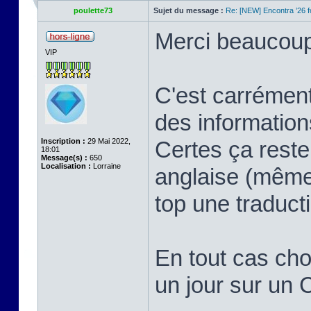
poulette73
Sujet du message :
Re: [NEW] Encontra ’26 
Merci beaucoup 
VIP
C'est carrément
des information
Inscription :
29 Mai 2022,
Certes ça reste
18:01
Message(s) :
650
Localisation :
Lorraine
anglaise (même 
top une traduct
En tout cas chou
un jour sur un 