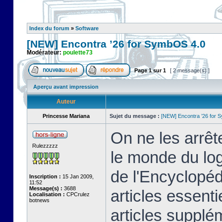
Index du forum
»
Software
[NEW] Encontra ’26 for SymbOS 4.0
Modérateur:
poulette73
Page
1
sur
1
[ 2 message(s) ]
Aperçu avant impression
Auteur
Princesse Mariana
Sujet du message :
[NEW] Encontra ’26 for 
On ne les arrêt
Rulezzzzz
le monde du logi
de l'Encyclopé
Inscription :
15 Jan 2009,
11:52
Message(s) :
3688
articles essenti
Localisation :
CPCrulez
botnews
articles supplém