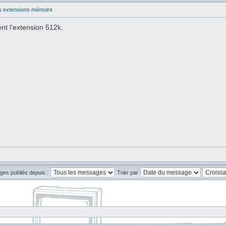
les extensions mémoire
nt l'extension 512k.
ges publiés depuis :
Trier par