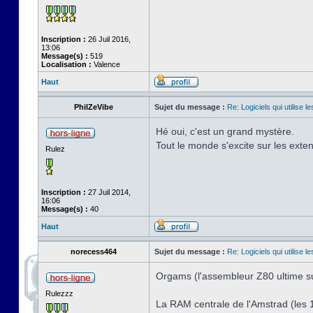
Inscription :
26 Juil 2016,
13:06
Message(s) :
519
Localisation :
Valence
Haut
PhilZeVibe
Sujet du message :
Re: Logiciels qui utilise 
Hé oui, c'est un grand mystère.
Tout le monde s'excite sur les extens
Rulez
Inscription :
27 Juil 2014,
16:06
Message(s) :
40
Haut
norecess464
Sujet du message :
Re: Logiciels qui utilise 
Orgams (l'assembleur Z80 ultime su
Rulezzz
La RAM centrale de l'Amstrad (les 