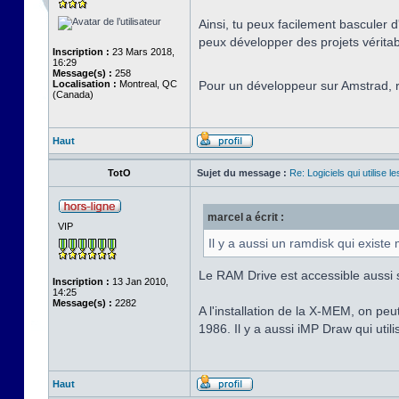
Ainsi, tu peux facilement basculer d
peux développer des projets véritabl
Inscription :
23 Mars 2018,
16:29
Message(s) :
258
Localisation :
Montreal, QC
Pour un développeur sur Amstrad, ri
(Canada)
Haut
TotO
Sujet du message :
Re: Logiciels qui utilise 
marcel a écrit :
VIP
Il y a aussi un ramdisk qui existe
Le RAM Drive est accessible aussi 
Inscription :
13 Jan 2010,
14:25
Message(s) :
2282
A l'installation de la X-MEM, on pe
1986. Il y a aussi iMP Draw qui uti
Haut