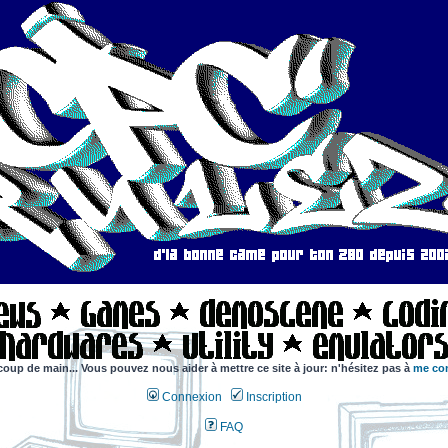
coup de main... Vous pouvez nous aider à mettre ce site à jour: n'hésitez pas à
me con
Connexion
Inscription
FAQ