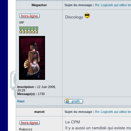
Megachur
Sujet du message :
Re: Logiciels qui utilise 
Discology
VIP
Inscription :
12 Juin 2008,
20:29
Message(s) :
1730
Haut
marcel
Sujet du message :
Re: Logiciels qui utilise 
Le CPM
Il y a aussi un ramdisk qui existe m
Rulezzzz