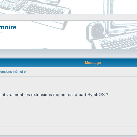
émoire
Message
extensions mémoire
lisent vraiment les extensions mémoires, à part SymbOS ?