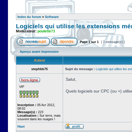
Index du forum
»
Software
Logiciels qui utilise les extensions m
Modérateur:
poulette73
Page
1
sur
1
[ 7 message(s) ]
Aperçu avant impression
Auteur
stephbb75
Sujet du message :
Logiciels qui utilise les 
Salut,
VIP
Quels logiciels sur CPC (ou +) uti
Inscription :
05 Avr 2012,
08:02
Message(s) :
223
Localisation :
Sur terre, mais
souvent dans les nuages !
Haut