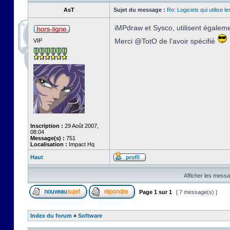
AsT
Sujet du message :
Re: Logiciels qui utilise 
iMPdraw et Sysco, utilisent égaleme
Merci @TotO de l'avoir spécifié
VIP
Inscription :
29 Août 2007,
08:04
Message(s) :
751
Localisation :
Impact Hq
Haut
Afficher les messa
Page
1
sur
1
[ 7 message(s) ]
Index du forum
»
Software