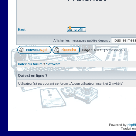
Haut
Afficher les messages publiés depuis :
Page
1
sur
1
[ 5 message(s) ]
Index du forum
»
Software
Qui est en ligne ?
Utilisateur(s) parcourant ce forum : Aucun utilisateur inscrit et 2 invité(s)
Powered by
phpB
Traduit en