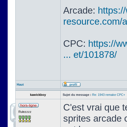
Arcade:
https:/
resource.com/ar
CPC:
https://w
... et/101878/
Haut
kawickboy
Sujet du message :
Re: 1943 remake CPC+
C'est vrai que 
Rulezzzz
sprites arcade 