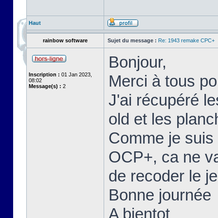
Haut
rainbow software
Sujet du message :
Re: 1943 remake CPC+
Bonjour,
Inscription :
01 Jan 2023,
Merci à tous po
08:02
Message(s) :
2
J'ai récupéré l
old et les plan
Comme je suis 
OCP+, ca ne va
de recoder le je
Bonne journée
A bientot