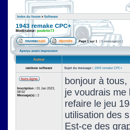
Index du forum
»
Software
1943 remake CPC+
Modérateur:
poulette73
Page
1
sur
1
[ 5 message(s) ]
Aperçu avant impression
Auteur
rainbow software
Sujet du message :
1943 remake CPC+
bonjour à tous,
Inscription :
01 Jan 2023,
je voudrais me 
08:02
Message(s) :
2
refaire le jeu
utilisation des
Est-ce des grap