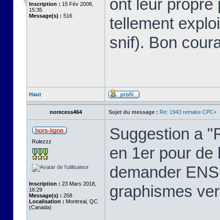
ont leur propre p
Inscription :
15 Fév 2008,
15:35
Message(s) :
516
tellement explo
snif). Bon cour
Haut
norecess464
Sujet du message :
Re: 1943 remake CPC+
Suggestion a "R
Rulezzz
en 1er pour de bo
demander ENSU
Inscription :
23 Mars 2018,
graphismes ver
16:29
Message(s) :
258
Localisation :
Montreal, QC
(Canada)