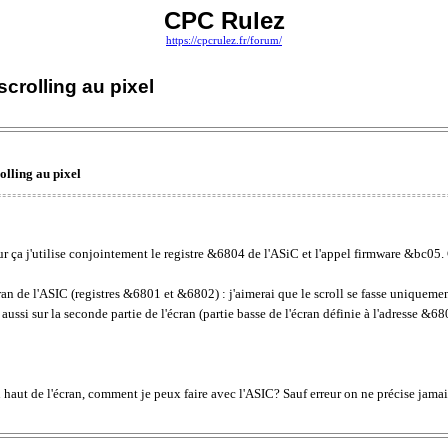
CPC Rulez
https://cpcrulez.fr/forum/
crolling au pixel
olling au pixel
our ça j'utilise conjointement le registre &6804 de l'ASiC et l'appel firmware &bc05.
cran de l'ASIC (registres &6801 et &6802) : j'aimerai que le scroll se fasse uniqueme
aussi sur la seconde partie de l'écran (partie basse de l'écran définie à l'adresse &68
n haut de l'écran, comment je peux faire avec l'ASIC? Sauf erreur on ne précise jamais