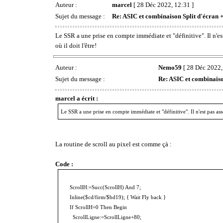
Auteur :
marcel
[ 28 Déc 2022, 12:31 ]
Sujet du message :
Re: ASIC et combinaison Split d'écran +
Le SSR a une prise en compte immédiate et "définitive". Il n'est 
où il doit l'être!
Auteur :
Nemo59
[ 28 Déc 2022,
Sujet du message :
Re: ASIC et combinaison
marcel a écrit :
Le SSR a une prise en compte immédiate et "définitive". Il n'est pas assoc
La routine de scroll au pixel est comme çà :
Code :
ScrollH:=Succ(ScrollH) And 7;
Inline($cd/firm/$bd19); { Wait Fly back }
If ScrollH=0 Then Begin
ScrollLigne:=ScrollLigne+80;