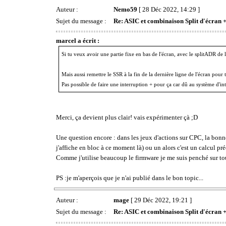
Auteur :
Nemo59
[ 28 Déc 2022, 14:29 ]
Sujet du message :
Re: ASIC et combinaison Split d'écran +
marcel a écrit :
Si tu veux avoir une partie fixe en bas de l'écran, avec le splitADR de 
Mais aussi remettre le SSR à la fin de la dernière ligne de l'écran pou
Pas possible de faire une interruption + pour ça car dû au système d'int
Merci, ça devient plus clair! vais expérimenter çà ;D
Une question encore : dans les jeux d'actions sur CPC, la bonne 
j'affiche en bloc à ce moment là) ou un alors c'est un calcul p
Comme j'utilise beaucoup le firmware je me suis penché sur tou
PS :je m'aperçois que je n'ai publié dans le bon topic...
Auteur :
mage
[ 29 Déc 2022, 19:21 ]
Sujet du message :
Re: ASIC et combinaison Split d'écran +