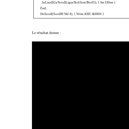
InLine($2a/ScrollLigne/$cd/firm/$bc05); { Set Offset }
End;
DoScroll(ScrollH Shl 4); { Write ASIC &6804 }
Le résultat donne :