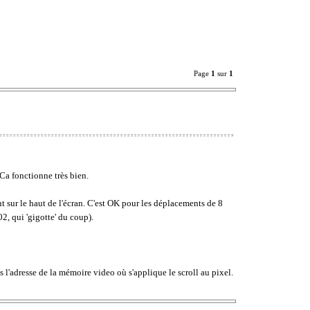
Page
1
sur
1
 Ca fonctionne très bien.
nt sur le haut de l'écran. C'est OK pour les déplacements de 8
02, qui 'gigotte' du coup).
 l'adresse de la mémoire video où s'applique le scroll au pixel.