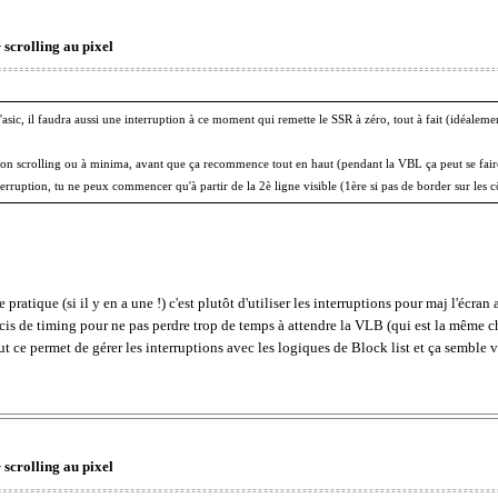
 scrolling au pixel
l'asic, il faudra aussi une interruption à ce moment qui remette le SSR à zéro, tout à fait (idéalem
r ton scrolling ou à minima, avant que ça recommence tout en haut (pendant la VBL ça peut se fair
erruption, tu ne peux commencer qu'à partir de la 2è ligne visible (1ère si pas de border sur les c
pratique (si il y en a une !) c'est plutôt d'utiliser les interruptions pour maj l'écra
récis de timing pour ne pas perdre trop de temps à attendre la VLB (qui est la même 
t ce permet de gérer les interruptions avec les logiques de Block list et ça semble
 scrolling au pixel