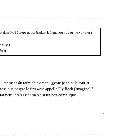
ent dans les 16 nops qui précèdent la ligne pour qu'on ne voit rien)
e aussi)
ôtés)
n au moment du rafraichissement (genre je calcule tout et
chose que ce que le firmware appelle Fly Back j'imagine) ?
 vraiment intéressant même si un peu compliqué.