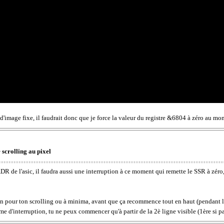
e d'image fixe, il faudrait donc que je force la valeur du registre &6804 à zéro au mo
 scrolling au pixel
tADR de l'asic, il faudra aussi une interruption à ce moment qui remette le SSR à zéro
cran pour ton scrolling ou à minima, avant que ça recommence tout en haut (pendant l
me d'interruption, tu ne peux commencer qu'à partir de la 2è ligne visible (1ère si pa