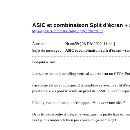
ASIC et combinaison Split d'écran + s
https://cpcrulez.fr/forum/viewtopic.php?f=6&t=6797
Auteur :
Nemo59
[ 28 Déc 2022, 11:41 ]
Sujet du message :
ASIC et combinaison Split d'écran + scr
Bonjour à tous,
Je teste ce matin le scrolling vertical au pixel sur un CPC+. P
Par contre j'ai un soucis quand je combine ça avec le split d'é
pixels mais pas pour le scroll au pixel de l'ASIC qui s'applique 
Il doit y avoir un truc qui m'échappe... Vous avez une idée ?
Dans le même ordre d'idée, si je veux que ma partie fixe soit e
Bref je ne comprends bien pas comment ça marche ;D