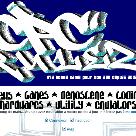
coup de main... Vous pouvez nous aider à mettre ce site à jour: n'hésitez pas à
me con
Connexion
Inscription
FAQ