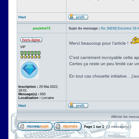
Haut
poulette73
Sujet du message :
Re: [NEW] Encontra ’26 
Merci beaucoup pour l'article !
VIP
C'est carrément incroyable cette app
Certes ça reste un peu limité car u
En tout cas chouette initiative... j'
Inscription :
29 Mai 2022,
18:01
Message(s) :
650
Localisation :
Lorraine
Haut
Afficher les messa
Page
1
sur
1
[ 2 message(s) ]