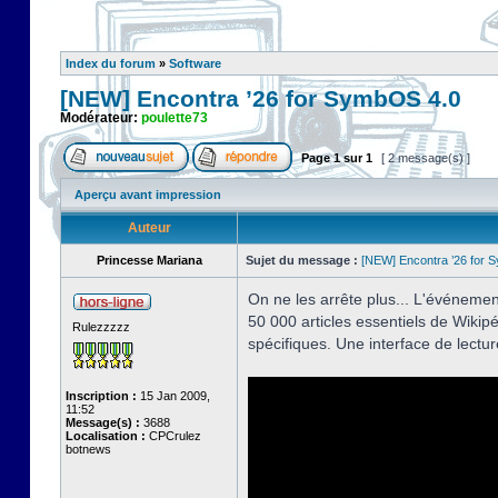
Index du forum
»
Software
[NEW] Encontra ’26 for SymbOS 4.0
Modérateur:
poulette73
Page
1
sur
1
[ 2 message(s) ]
Aperçu avant impression
Auteur
Princesse Mariana
Sujet du message :
[NEW] Encontra ’26 for 
On ne les arrête plus... L'événemen
50 000 articles essentiels de Wikipéd
Rulezzzzz
spécifiques. Une interface de lectu
Inscription :
15 Jan 2009,
11:52
Message(s) :
3688
Localisation :
CPCrulez
botnews