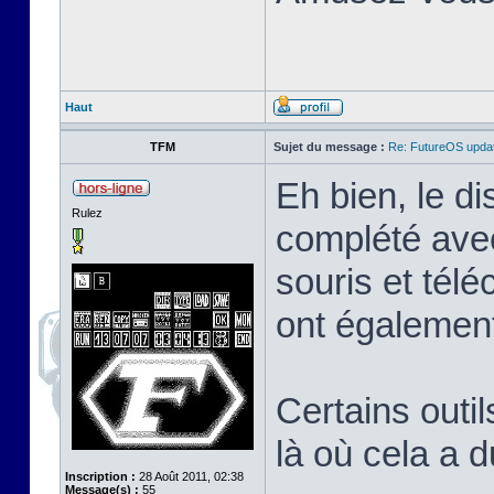
Haut
TFM
Sujet du message :
Re: FutureOS updat
Eh bien, le di
Rulez
complété avec
souris et tél
ont également
Certains outil
là où cela a 
Inscription :
28 Août 2011, 02:38
Message(s) :
55