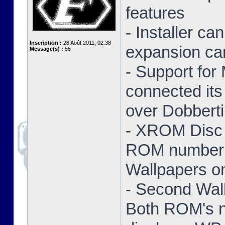
features
- Installer ca
Inscription :
28 Août 2011, 02:38
expansion ca
Message(s) :
55
- Support for
connected its
over Dobbert
- XROM Disc 
ROM number a
Wallpapers on
- Second Wal
Both ROM's no