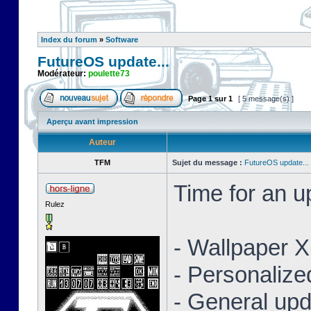
Index du forum
»
Software
FutureOS update...
Modérateur:
poulette73
Page
1
sur
1
[ 5 message(s) ]
Aperçu avant impression
Auteur
TFM
Sujet du message :
FutureOS update...
Time for an 
Rulez
- Wallpaper 
- Personaliz
- General upd