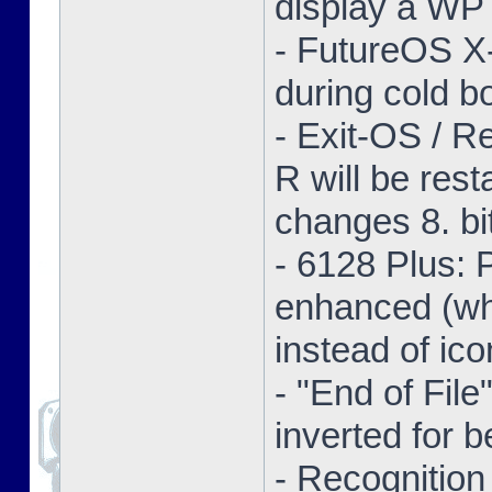
display a WP 
- FutureOS X-
during cold bo
- Exit-OS / R
R will be res
changes 8. bi
- 6128 Plus:
enhanced (whe
instead of ico
- "End of Fil
inverted for b
- Recognition