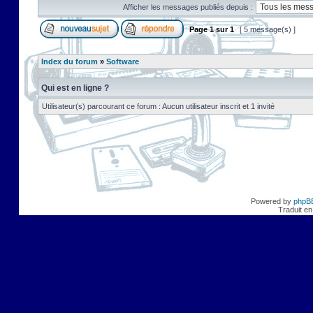
Afficher les messages publiés depuis :
Page
1
sur
1
[ 5 message(s) ]
Index du forum
»
Software
Qui est en ligne ?
Utilisateur(s) parcourant ce forum : Aucun utilisateur inscrit et 1 invité
Powered by
phpB
Traduit en