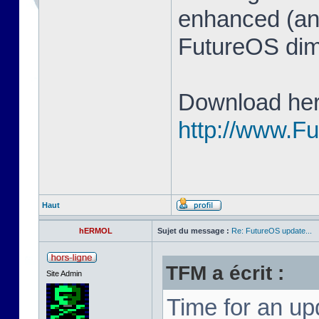
enhanced (and
FutureOS di
Download her
http://www.F
Haut
hERMOL
Sujet du message :
Re: FutureOS update...
TFM a écrit :
Site Admin
Time for an u