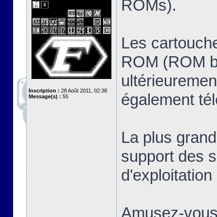
ROMs).
Les cartouche
ROM (ROM ban
ultérieuremen
Inscription :
28 Août 2011, 02:38
également té
Message(s) :
55
La plus grand
support des s
d'exploitatio
Amusez-vous 