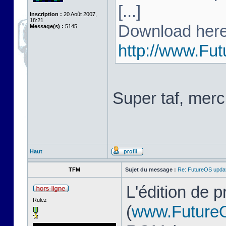
[...]
Inscription :
20 Août 2007,
18:21
Download here
Message(s) :
5145
http://www.Fu
Super taf, merc
Haut
TFM
Sujet du message :
Re: FutureOS updat
L'édition de 
Rulez
(
www.Future