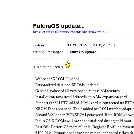
FutureOS update...
https://cpcrulez.fr/forum/viewtopic.php?f=6&t=6132
Auteur :
TFM
[ 26 Août 2018, 21:22 ]
Sujet du message :
FutureOS update...
Time for an update
- Wallpaper XROM III added
- Personalized data and XROMs updated
- General update of all versions to release M4 features
- Installer can now install directly into M4 expansion card
- Support for M4 RTC added. If M4 card is connected its RTC
- XROM Disc enhanced. Tools added for ROM number adaption 
- Second Wallpaper (WP) XROM generated. Both ROM's now use 
- FutureOS X-ROMs will now be initialized during cold boot.
- Exit-OS / Restart-OS more reliable, Register R will be restau
- 6128 Plus: Proportional arrow movement enhanced (when date/