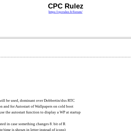
CPC Rulez
https://cpcrulez.fr/forum/
 will be used, dominant over Dobbertin/dxs RTC
and for Autostart of Wallpapers on cold boot
the autostart function to display a WP at startup
rated in case something changes 8. bit of R
time is shown in letter instead of icons)