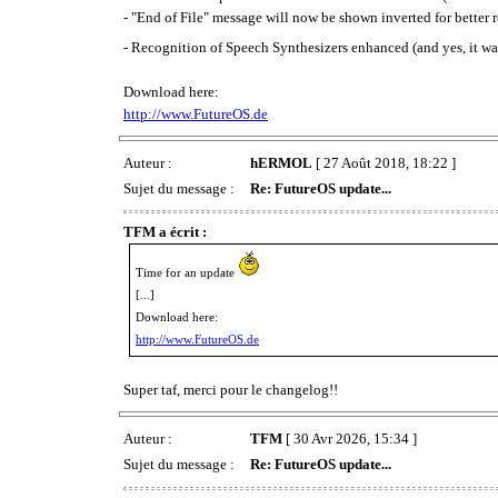
- "End of File" message will now be shown inverted for better 
- Recognition of Speech Synthesizers enhanced (and yes, it 
Download here:
http://www.FutureOS.de
Auteur :
hERMOL
[ 27 Août 2018, 18:22 ]
Sujet du message :
Re: FutureOS update...
TFM a écrit :
Time for an update
[...]
Download here:
http://www.FutureOS.de
Super taf, merci pour le changelog!!
Auteur :
TFM
[ 30 Avr 2026, 15:34 ]
Sujet du message :
Re: FutureOS update...