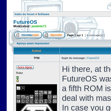
Index du forum
»
Software
FutureOS
Modérateur:
poulette73
Page
1
sur
1
[ 4 message(s) ]
Aperçu avant impression
Auteur
TFM
Sujet du message :
FutureOS
Hi there, at t
Rulez
FutureOS was
a fifth ROM is
deal with mas
In case you g