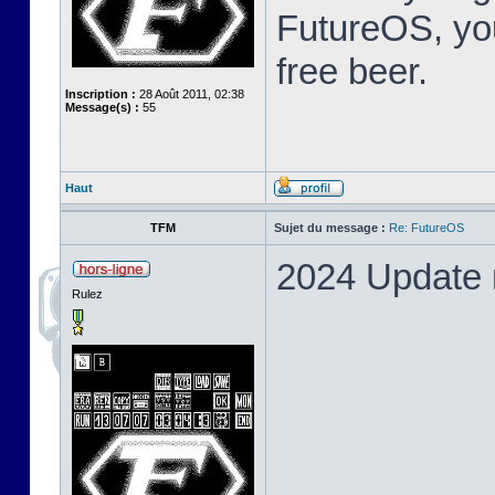
FutureOS, you
free beer.
Inscription :
28 Août 2011, 02:38
Message(s) :
55
Haut
TFM
Sujet du message :
Re: FutureOS
2024 Update 
Rulez