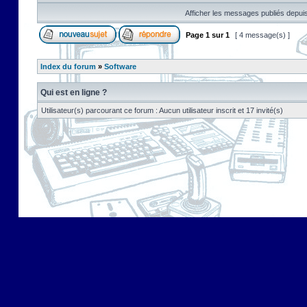
Afficher les messages publiés depuis
Page
1
sur
1
[ 4 message(s) ]
Index du forum
»
Software
Qui est en ligne ?
Utilisateur(s) parcourant ce forum : Aucun utilisateur inscrit et 17 invité(s)