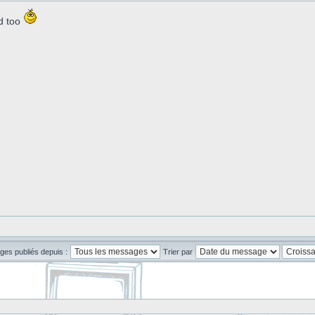
d too
ges publiés depuis :
Trier par