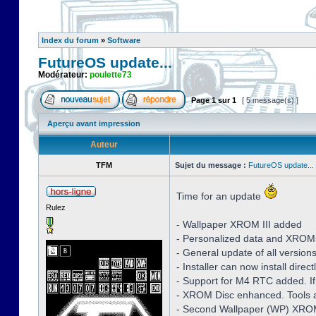
Index du forum
»
Software
FutureOS update...
Modérateur:
poulette73
Page
1
sur
1
[ 5 message(s) ]
Aperçu avant impression
Auteur
TFM
Sujet du message :
FutureOS update...
Time for an update
Rulez
- Wallpaper XROM III added
- Personalized data and XROM
- General update of all version
- Installer can now install dire
- Support for M4 RTC added. If
- XROM Disc enhanced. Tools a
- Second Wallpaper (WP) XROM 