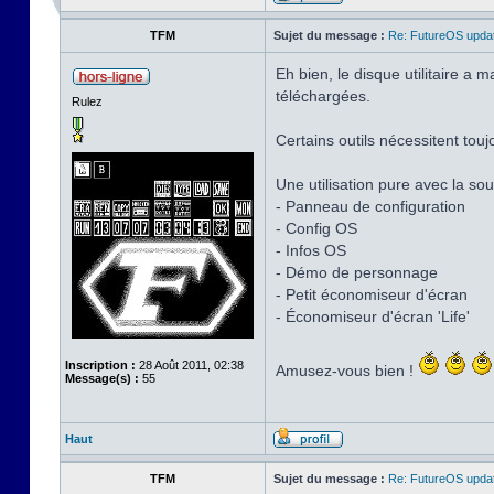
TFM
Sujet du message :
Re: FutureOS updat
Eh bien, le disque utilitaire a
téléchargées.
Rulez
Certains outils nécessitent touj
Une utilisation pure avec la sour
- Panneau de configuration
- Config OS
- Infos OS
- Démo de personnage
- Petit économiseur d'écran
- Économiseur d'écran 'Life'
Inscription :
28 Août 2011, 02:38
Amusez-vous bien !
Message(s) :
55
Haut
TFM
Sujet du message :
Re: FutureOS updat