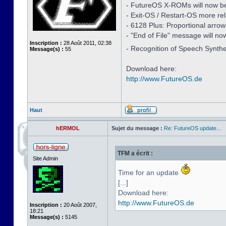
- FutureOS X-ROMs will now be i
- Exit-OS / Restart-OS more rel
- 6128 Plus: Proportional arro
- "End of File" message will no
Inscription :
28 Août 2011, 02:38
- Recognition of Speech Synth
Message(s) :
55
Download here:
http://www.FutureOS.de
Haut
hERMOL
Sujet du message :
Re: FutureOS update...
TFM a écrit :
Site Admin
Time for an update
[...]
Download here:
http://www.FutureOS.de
Inscription :
20 Août 2007,
18:21
Message(s) :
5145