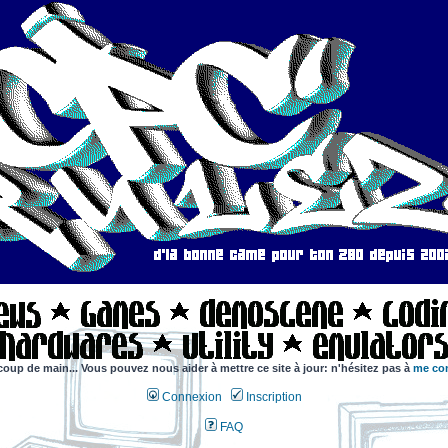
coup de main... Vous pouvez nous aider à mettre ce site à jour: n'hésitez pas à
me con
Connexion
Inscription
FAQ