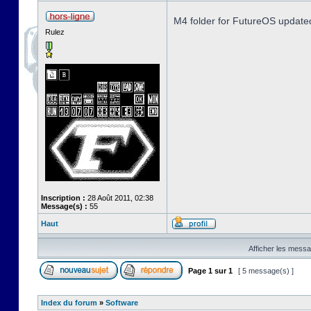
M4 folder for FutureOS update
Rulez
Inscription :
28 Août 2011, 02:38
Message(s) :
55
Haut
Afficher les messa
Page
1
sur
1
[ 5 message(s) ]
Index du forum
»
Software