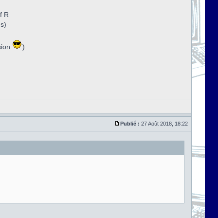
f R
ns)
sion
)
Publié :
27 Août 2018, 18:22