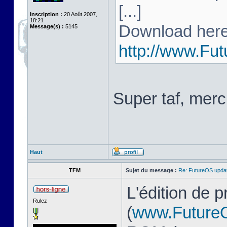
[...]
Inscription :
20 Août 2007,
18:21
Download here
Message(s) :
5145
http://www.Fu
Super taf, merc
Haut
TFM
Sujet du message :
Re: FutureOS updat
L'édition de 
Rulez
(
www.Future