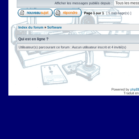
Afficher les messages publiés depuis :
Page
1
sur
1
[ 5 message(s) ]
Index du forum
»
Software
Qui est en ligne ?
Utilisateur(s) parcourant ce forum : Aucun utilisateur inscrit et 4 invité(s)
Powered by
phpB
Traduit en