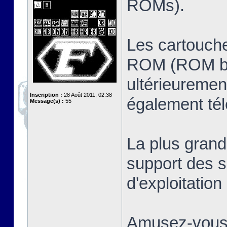
ROMs).
Les cartouche
ROM (ROM ban
ultérieuremen
Inscription :
28 Août 2011, 02:38
également té
Message(s) :
55
La plus grand
support des s
d'exploitatio
Amusez-vous 