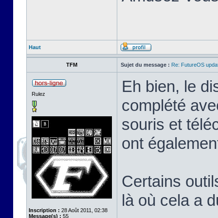
Haut
TFM
Sujet du message :
Re: FutureOS updat
Eh bien, le di
Rulez
complété avec
souris et tél
ont également
Certains outil
là où cela a 
Inscription :
28 Août 2011, 02:38
Message(s) :
55