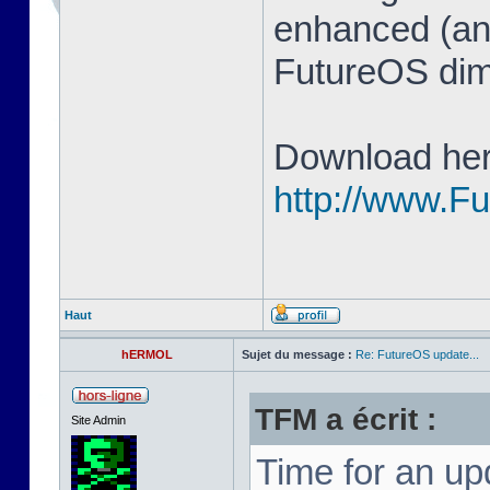
enhanced (and
FutureOS di
Download her
http://www.F
Haut
hERMOL
Sujet du message :
Re: FutureOS update...
TFM a écrit :
Site Admin
Time for an u