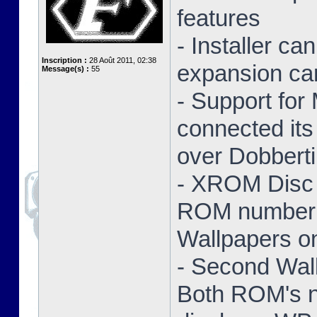
features
- Installer ca
Inscription :
28 Août 2011, 02:38
expansion ca
Message(s) :
55
- Support for
connected its
over Dobbert
- XROM Disc 
ROM number a
Wallpapers on
- Second Wal
Both ROM's no