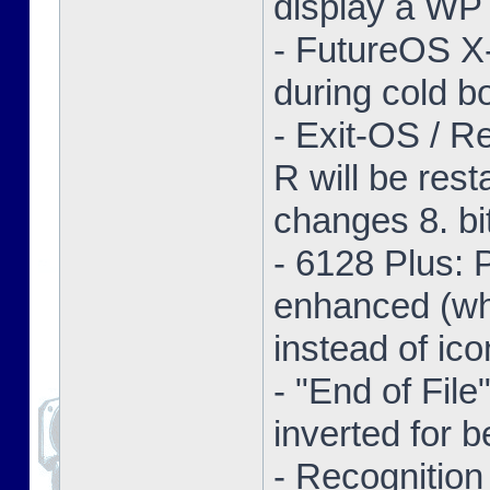
display a WP 
- FutureOS X-
during cold bo
- Exit-OS / R
R will be res
changes 8. bi
- 6128 Plus:
enhanced (whe
instead of ico
- "End of Fil
inverted for b
- Recognition