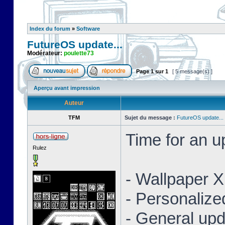
Index du forum
»
Software
FutureOS update...
Modérateur:
poulette73
Page
1
sur
1
[ 5 message(s) ]
Aperçu avant impression
Auteur
TFM
Sujet du message :
FutureOS update...
Time for an 
Rulez
- Wallpaper 
- Personaliz
- General upd