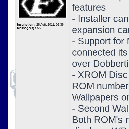
features
- Installer ca
Inscription :
28 Août 2011, 02:38
expansion ca
Message(s) :
55
- Support for
connected its
over Dobbert
- XROM Disc 
ROM number a
Wallpapers on
- Second Wal
Both ROM's no