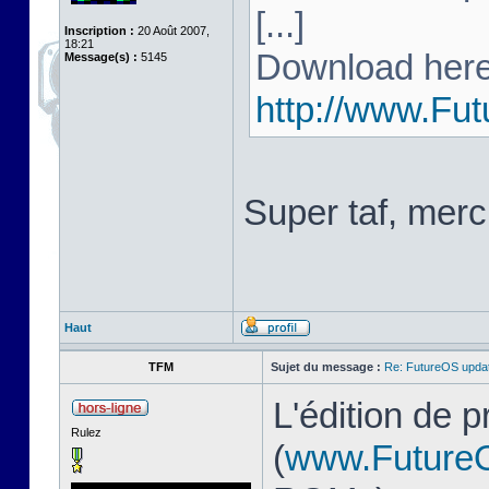
[...]
Inscription :
20 Août 2007,
18:21
Download here
Message(s) :
5145
http://www.Fu
Super taf, merc
Haut
TFM
Sujet du message :
Re: FutureOS updat
L'édition de 
Rulez
(
www.Future