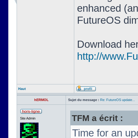
enhanced (and
FutureOS di
Download her
http://www.F
Haut
hERMOL
Sujet du message :
Re: FutureOS update...
TFM a écrit :
Site Admin
Time for an u