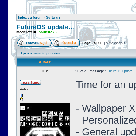
Index du forum
»
Software
FutureOS update...
Modérateur:
poulette73
Page
1
sur
1
[ 5 message(s) ]
Aperçu avant impression
Auteur
TFM
Sujet du message :
FutureOS update...
Time for an 
Rulez
- Wallpaper 
- Personaliz
- General upd