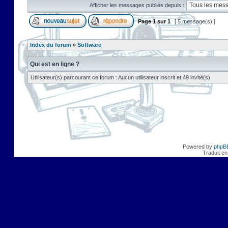
Afficher les messages publiés depuis :
Page
1
sur
1
[ 5 message(s) ]
Index du forum
»
Software
Qui est en ligne ?
Utilisateur(s) parcourant ce forum : Aucun utilisateur inscrit et 49 invité(s)
Powered by
phpB
Traduit en