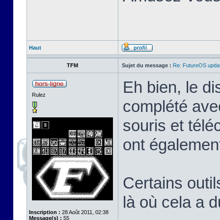
Haut
TFM
Sujet du message :
Re: FutureOS updat
Eh bien, le di
Rulez
complété avec
souris et tél
ont également
Certains outil
là où cela a 
Inscription :
28 Août 2011, 02:38
Message(s) :
55