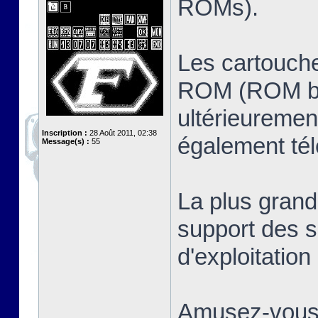
ROMs).
Les cartouche
ROM (ROM ban
ultérieuremen
Inscription :
28 Août 2011, 02:38
également té
Message(s) :
55
La plus grand
support des s
d'exploitatio
Amusez-vous 