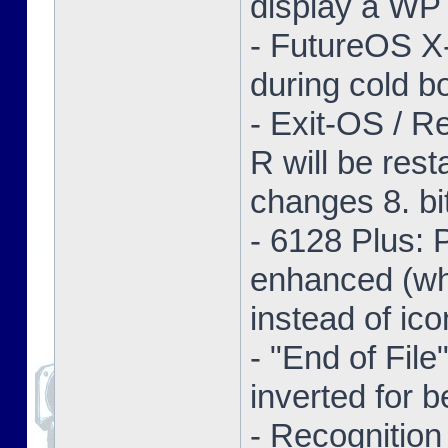
display a WP 
- FutureOS X-
during cold bo
- Exit-OS / R
R will be res
changes 8. bi
- 6128 Plus:
enhanced (whe
instead of ico
- "End of Fil
inverted for b
- Recognition