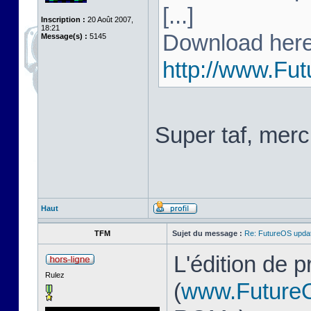
[...]
Inscription :
20 Août 2007,
18:21
Download here
Message(s) :
5145
http://www.Fu
Super taf, merc
Haut
TFM
Sujet du message :
Re: FutureOS updat
L'édition de 
Rulez
(
www.Future