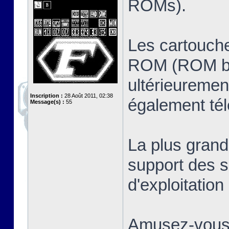
ROMs).
Les cartouche
ROM (ROM ban
ultérieuremen
Inscription :
28 Août 2011, 02:38
également té
Message(s) :
55
La plus grand
support des s
d'exploitatio
Amusez-vous 