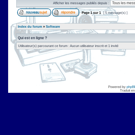
Afficher les messages publiés depuis :
Page
1
sur
1
[ 5 message(s) ]
Index du forum
»
Software
Qui est en ligne ?
Utilisateur(s) parcourant ce forum : Aucun utilisateur inscrit et 1 invité
Powered by
phpB
Traduit en