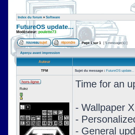
Index du forum
»
Software
FutureOS update...
Modérateur:
poulette73
Page
1
sur
1
[ 5 message(s) ]
Aperçu avant impression
Auteur
TFM
Sujet du message :
FutureOS update...
Time for an 
Rulez
- Wallpaper 
- Personaliz
- General upd