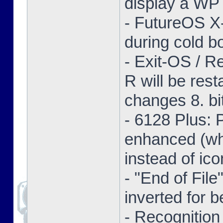
display a WP 
- FutureOS X-
during cold bo
- Exit-OS / R
R will be res
changes 8. bi
- 6128 Plus:
enhanced (whe
instead of ico
- "End of Fil
inverted for b
- Recognition