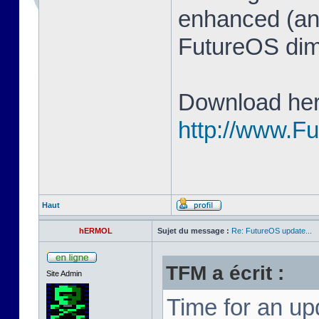
enhanced (and
FutureOS di
Download her
http://www.F
Haut
hERMOL
Sujet du message :
Re: FutureOS update...
TFM a écrit :
Site Admin
Time for an u