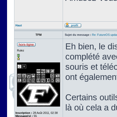
Haut
TFM
Sujet du message :
Re: FutureOS updat
Eh bien, le di
Rulez
complété avec
souris et tél
ont également
Certains outil
là où cela a 
Inscription :
28 Août 2011, 02:38
Message(s) :
55