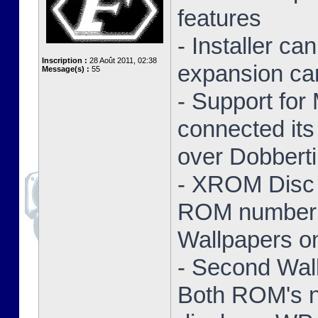
features
- Installer ca
Inscription :
28 Août 2011, 02:38
expansion ca
Message(s) :
55
- Support for
connected its
over Dobbert
- XROM Disc 
ROM number a
Wallpapers on
- Second Wal
Both ROM's no