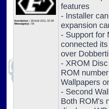
features
- Installer ca
Inscription :
28 Août 2011, 02:38
expansion ca
Message(s) :
55
- Support for
connected its
over Dobbert
- XROM Disc 
ROM number a
Wallpapers on
- Second Wal
Both ROM's no