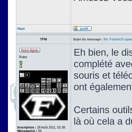
Haut
TFM
Sujet du message :
Re: FutureOS updat
Eh bien, le di
Rulez
complété avec
souris et tél
ont également
Certains outil
là où cela a 
Inscription :
28 Août 2011, 02:38
Message(s) :
55