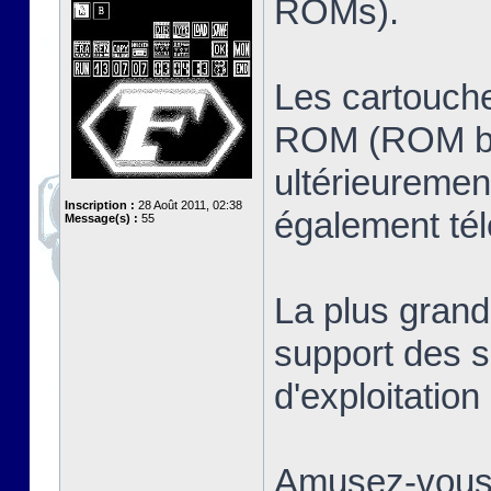
ROMs).
Les cartouche
ROM (ROM ban
ultérieuremen
Inscription :
28 Août 2011, 02:38
également té
Message(s) :
55
La plus grand
support des s
d'exploitatio
Amusez-vous 