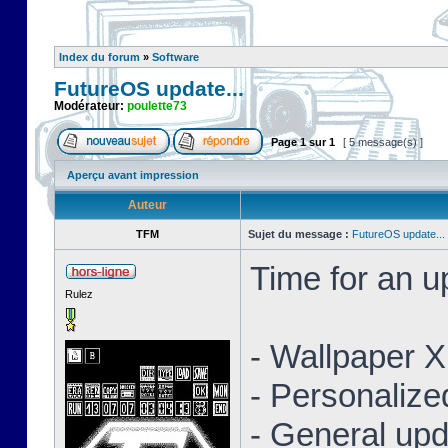
Index du forum
»
Software
FutureOS update...
Modérateur:
poulette73
Page
1
sur
1
[ 5 message(s) ]
Aperçu avant impression
Auteur
TFM
Sujet du message :
FutureOS update...
Time for an 
Rulez
- Wallpaper 
- Personaliz
- General upd