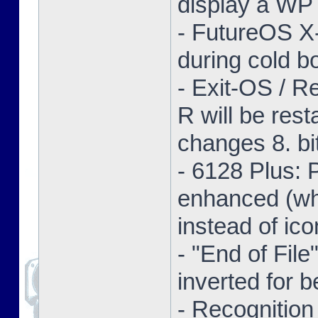
display a WP 
- FutureOS X-
during cold bo
- Exit-OS / R
R will be res
changes 8. bi
- 6128 Plus:
enhanced (whe
instead of ico
- "End of Fil
inverted for b
- Recognition