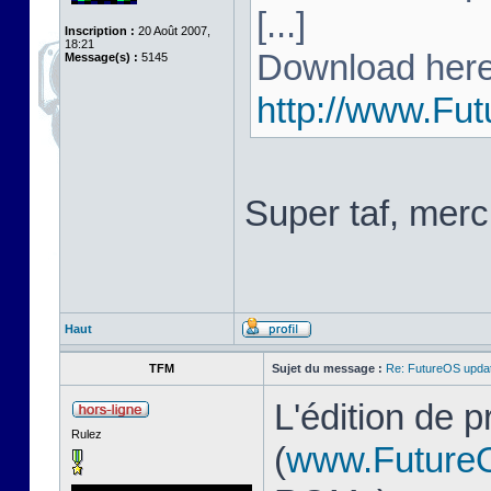
[...]
Inscription :
20 Août 2007,
18:21
Download here
Message(s) :
5145
http://www.Fu
Super taf, merc
Haut
TFM
Sujet du message :
Re: FutureOS updat
L'édition de 
Rulez
(
www.Future