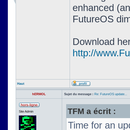
enhanced (and
FutureOS di
Download her
http://www.F
Haut
hERMOL
Sujet du message :
Re: FutureOS update...
TFM a écrit :
Site Admin
Time for an u