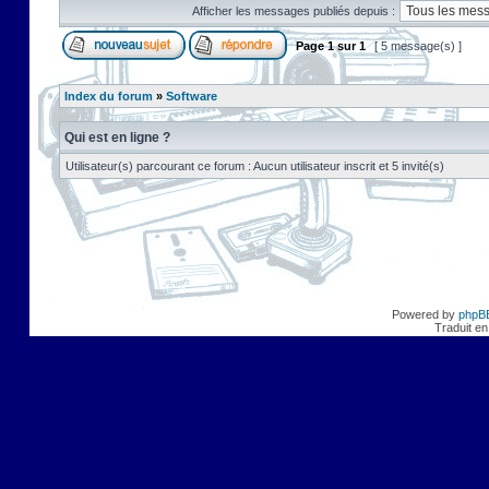
Afficher les messages publiés depuis :
Page
1
sur
1
[ 5 message(s) ]
Index du forum
»
Software
Qui est en ligne ?
Utilisateur(s) parcourant ce forum : Aucun utilisateur inscrit et 5 invité(s)
Powered by
phpB
Traduit en