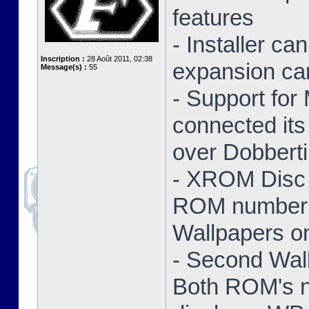
features
- Installer ca
Inscription :
28 Août 2011, 02:38
expansion ca
Message(s) :
55
- Support for
connected its
over Dobbert
- XROM Disc 
ROM number a
Wallpapers on
- Second Wal
Both ROM's no