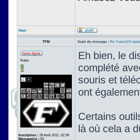
Haut
TFM
Sujet du message :
Re: FutureOS updat
Eh bien, le di
Rulez
complété avec
souris et tél
ont également
Certains outil
là où cela a 
Inscription :
28 Août 2011, 02:38
Message(s) :
55