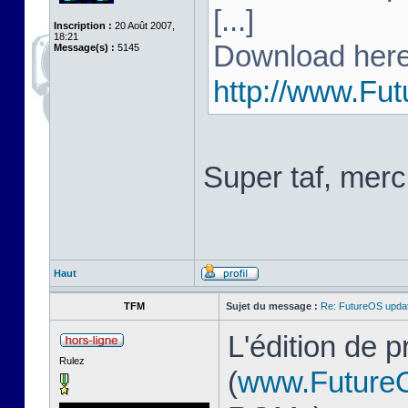
[...]
Inscription :
20 Août 2007,
18:21
Download here
Message(s) :
5145
http://www.Fu
Super taf, merc
Haut
TFM
Sujet du message :
Re: FutureOS updat
L'édition de 
Rulez
(
www.Future