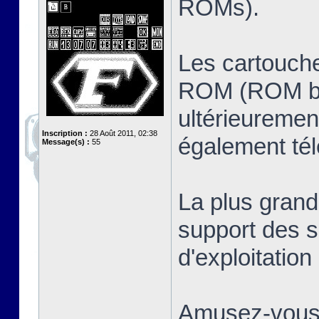
ROMs).
Les cartouche
ROM (ROM ban
ultérieuremen
Inscription :
28 Août 2011, 02:38
également té
Message(s) :
55
La plus grand
support des s
d'exploitatio
Amusez-vous 