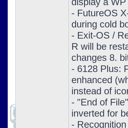
display a WP 
- FutureOS X-
during cold bo
- Exit-OS / R
R will be res
changes 8. bi
- 6128 Plus:
enhanced (whe
instead of ico
- "End of Fil
inverted for b
- Recognition