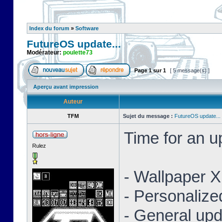
Index du forum
»
Software
FutureOS update...
Modérateur:
poulette73
Page
1
sur
1
[ 5 message(s) ]
Aperçu avant impression
Auteur
TFM
Sujet du message :
FutureOS update...
Time for an 
Rulez
- Wallpaper 
- Personaliz
- General upd