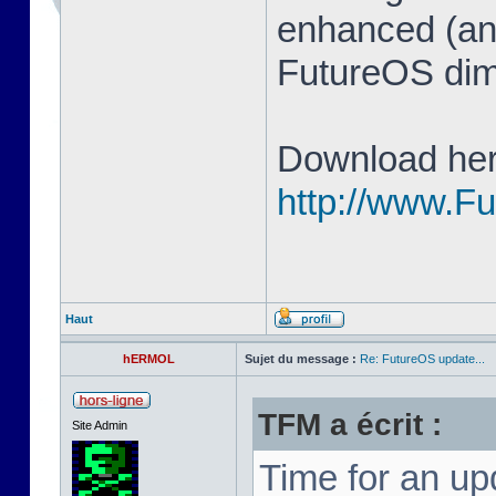
enhanced (and
FutureOS di
Download her
http://www.F
Haut
hERMOL
Sujet du message :
Re: FutureOS update...
TFM a écrit :
Site Admin
Time for an u