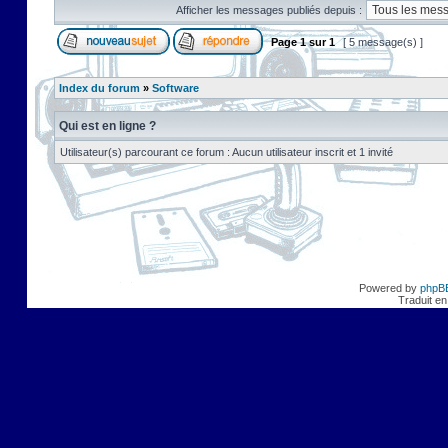
Afficher les messages publiés depuis :
Page
1
sur
1
[ 5 message(s) ]
Index du forum
»
Software
Qui est en ligne ?
Utilisateur(s) parcourant ce forum : Aucun utilisateur inscrit et 1 invité
Powered by
phpB
Traduit en