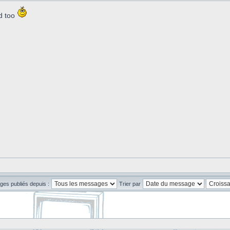
d too
ges publiés depuis :
Trier par