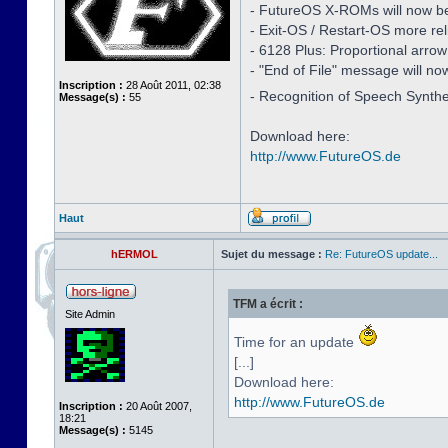
- FutureOS X-ROMs will now be i
- Exit-OS / Restart-OS more rel
- 6128 Plus: Proportional arro
- "End of File" message will no
Inscription :
28 Août 2011, 02:38
- Recognition of Speech Synth
Message(s) :
55
Download here:
http://www.FutureOS.de
Haut
hERMOL
Sujet du message :
Re: FutureOS update...
TFM a écrit :
Site Admin
Time for an update
[...]
Download here:
http://www.FutureOS.de
Inscription :
20 Août 2007,
18:21
Message(s) :
5145