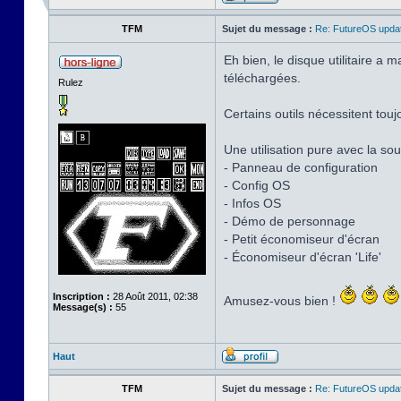
TFM
Sujet du message :
Re: FutureOS updat
Eh bien, le disque utilitaire a
téléchargées.
Rulez
Certains outils nécessitent touj
Une utilisation pure avec la sour
- Panneau de configuration
- Config OS
- Infos OS
- Démo de personnage
- Petit économiseur d'écran
- Économiseur d'écran 'Life'
Inscription :
28 Août 2011, 02:38
Amusez-vous bien !
Message(s) :
55
Haut
TFM
Sujet du message :
Re: FutureOS updat