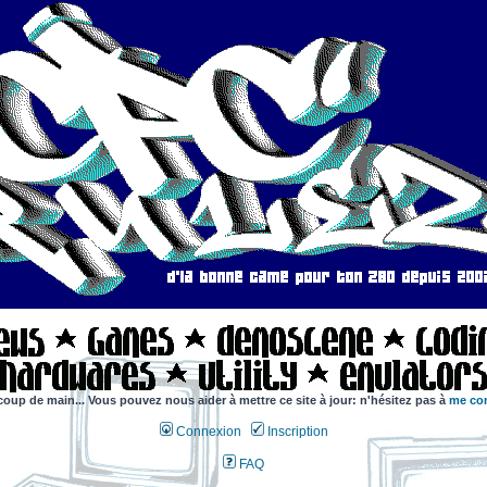
coup de main... Vous pouvez nous aider à mettre ce site à jour: n'hésitez pas à
me con
Connexion
Inscription
FAQ