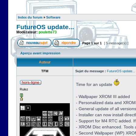
Index du forum
»
Software
FutureOS update...
Modérateur:
poulette73
Page
1
sur
1
[ 5 message(s) ]
Aperçu avant impression
Auteur
TFM
Sujet du message :
FutureOS update...
Time for an update
Rulez
- Wallpaper XROM III added
- Personalized data and XROM
- General update of all version
- Installer can now install dire
- Support for M4 RTC added. If
- XROM Disc enhanced. Tools a
- Second Wallpaper (WP) XROM 