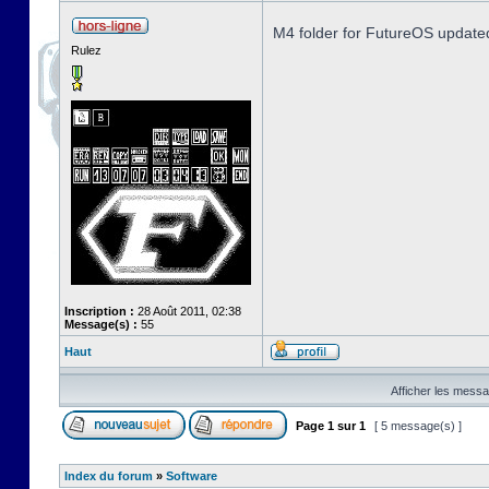
M4 folder for FutureOS update
Rulez
Inscription :
28 Août 2011, 02:38
Message(s) :
55
Haut
Afficher les messa
Page
1
sur
1
[ 5 message(s) ]
Index du forum
»
Software