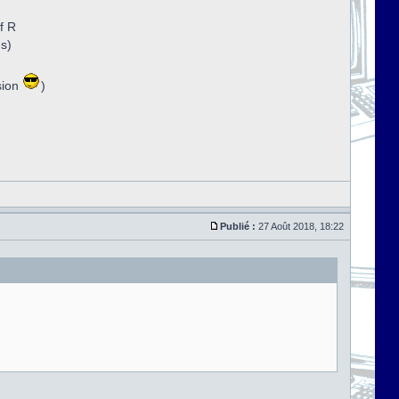
f R
ns)
sion
)
Publié :
27 Août 2018, 18:22