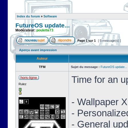
Index du forum
»
Software
FutureOS update...
Modérateur:
poulette73
Page
1
sur
1
[ 5 message(s) ]
Aperçu avant impression
Auteur
TFM
Sujet du message :
FutureOS update...
Time for an 
Rulez
- Wallpaper 
- Personaliz
- General upd