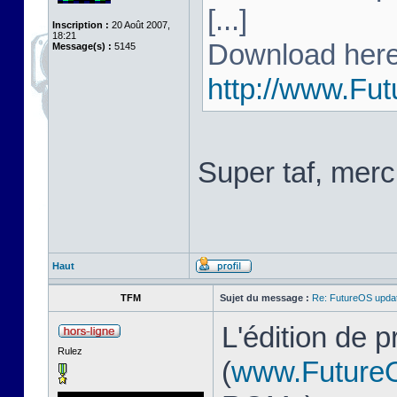
[...]
Inscription :
20 Août 2007,
18:21
Download here
Message(s) :
5145
http://www.Fu
Super taf, merc
Haut
TFM
Sujet du message :
Re: FutureOS updat
L'édition de 
Rulez
(
www.Future