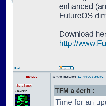
enhanced (and
FutureOS di
Download her
http://www.F
Haut
hERMOL
Sujet du message :
Re: FutureOS update...
TFM a écrit :
Site Admin
Time for an u