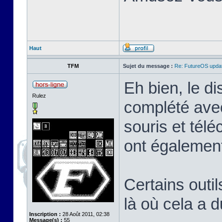
Haut
TFM
Sujet du message :
Re: FutureOS updat
Eh bien, le di
Rulez
complété avec
souris et tél
ont également
Certains outil
là où cela a 
Inscription :
28 Août 2011, 02:38
Message(s) :
55