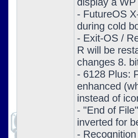
display a WP 
- FutureOS X-
during cold bo
- Exit-OS / R
R will be res
changes 8. bi
- 6128 Plus:
enhanced (whe
instead of ico
- "End of Fil
inverted for b
- Recognition