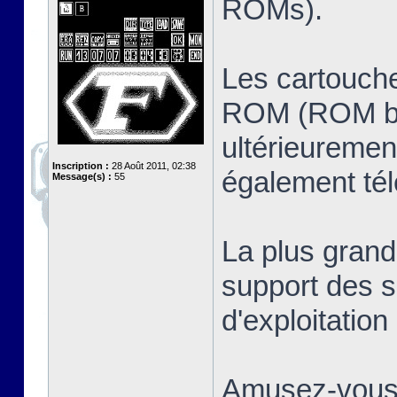
ROMs).
Les cartouche
ROM (ROM ban
ultérieuremen
Inscription :
28 Août 2011, 02:38
également té
Message(s) :
55
La plus grand
support des s
d'exploitatio
Amusez-vous 