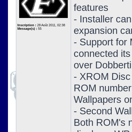
features
- Installer ca
Inscription :
28 Août 2011, 02:38
expansion ca
Message(s) :
55
- Support for
connected its
over Dobbert
- XROM Disc 
ROM number a
Wallpapers on
- Second Wal
Both ROM's no