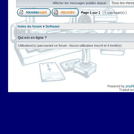
Afficher les messages publiés depuis :
Page
1
sur
1
[ 5 message(s) ]
Index du forum
»
Software
Qui est en ligne ?
Utilisateur(s) parcourant ce forum : Aucun utilisateur inscrit et 4 invité(s)
Powered by
phpB
Traduit en