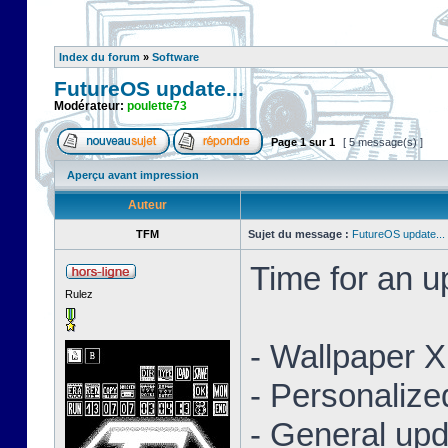
Index du forum
»
Software
FutureOS update...
Modérateur:
poulette73
Page
1
sur
1
[ 5 message(s) ]
Aperçu avant impression
Auteur
TFM
Sujet du message :
FutureOS update...
Time for an 
Rulez
- Wallpaper 
- Personaliz
- General upd