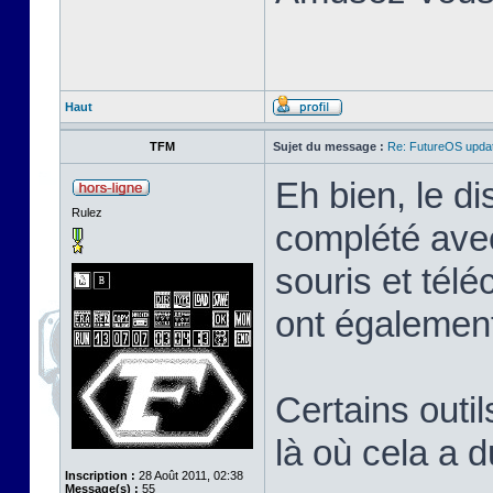
Haut
TFM
Sujet du message :
Re: FutureOS updat
Eh bien, le di
Rulez
complété avec
souris et tél
ont également
Certains outil
là où cela a 
Inscription :
28 Août 2011, 02:38
Message(s) :
55