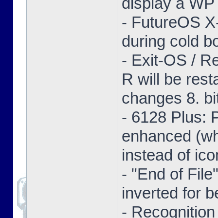
display a WP 
- FutureOS X-
during cold bo
- Exit-OS / R
R will be res
changes 8. bi
- 6128 Plus:
enhanced (whe
instead of ico
- "End of Fil
inverted for b
- Recognition