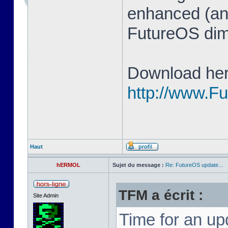
enhanced (and
FutureOS di
Download her
http://www.F
Haut
hERMOL
Sujet du message :
Re: FutureOS update...
TFM a écrit :
Site Admin
Time for an u