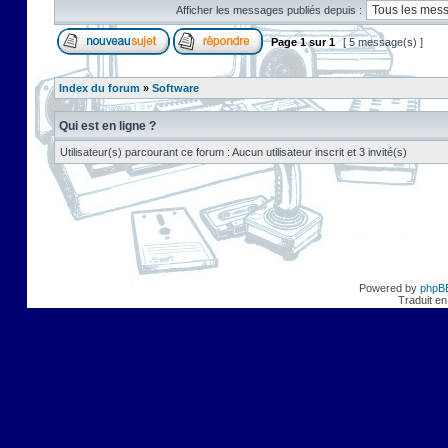
Afficher les messages publiés depuis :
Page
1
sur
1
[ 5 message(s) ]
Index du forum
»
Software
Qui est en ligne ?
Utilisateur(s) parcourant ce forum : Aucun utilisateur inscrit et 3 invité(s)
Powered by
phpB
Traduit en