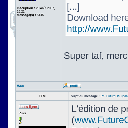
[...]
Inscription :
20 Août 2007,
18:21
Download here
Message(s) :
5145
http://www.Fu
Super taf, merc
Haut
TFM
Sujet du message :
Re: FutureOS updat
L'édition de 
Rulez
(
www.Future