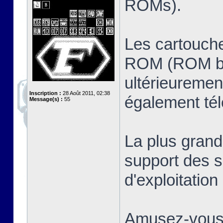
ROMs).
Les cartouche
ROM (ROM ban
ultérieuremen
Inscription :
28 Août 2011, 02:38
également té
Message(s) :
55
La plus grand
support des s
d'exploitatio
Amusez-vous 