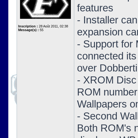
features
- Installer ca
Inscription :
28 Août 2011, 02:38
expansion ca
Message(s) :
55
- Support for
connected its
over Dobbert
- XROM Disc 
ROM number a
Wallpapers on
- Second Wal
Both ROM's no