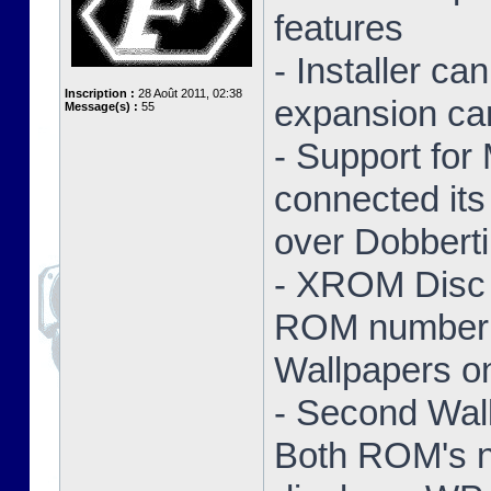
features
- Installer ca
Inscription :
28 Août 2011, 02:38
expansion ca
Message(s) :
55
- Support for
connected its
over Dobbert
- XROM Disc 
ROM number a
Wallpapers on
- Second Wal
Both ROM's no