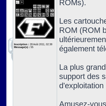
ROMs).
Les cartouche
ROM (ROM ban
ultérieuremen
Inscription :
28 Août 2011, 02:38
également té
Message(s) :
55
La plus grand
support des s
d'exploitatio
Amusez-vous 