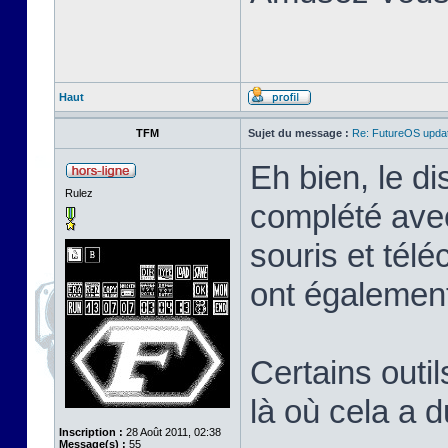
Haut
TFM
Sujet du message :
Re: FutureOS updat
Eh bien, le di
Rulez
complété avec
souris et tél
ont également
Certains outil
là où cela a 
Inscription :
28 Août 2011, 02:38
Message(s) :
55