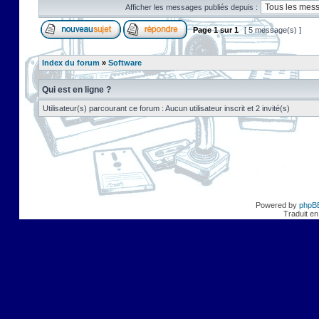
Afficher les messages publiés depuis :
Page
1
sur
1
[ 5 message(s) ]
Index du forum
»
Software
Qui est en ligne ?
Utilisateur(s) parcourant ce forum : Aucun utilisateur inscrit et 2 invité(s)
Powered by
phpB
Traduit en