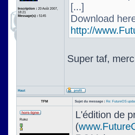
[...]
Inscription :
20 Août 2007,
18:21
Download here
Message(s) :
5145
http://www.Fu
Super taf, merc
Haut
TFM
Sujet du message :
Re: FutureOS updat
L'édition de 
Rulez
(
www.Future