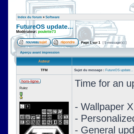
Index du forum
»
Software
FutureOS update...
Modérateur:
poulette73
Page
1
sur
1
[ 5 message(s) ]
Aperçu avant impression
Auteur
TFM
Sujet du message :
FutureOS update...
Time for an 
Rulez
- Wallpaper 
- Personaliz
- General upd