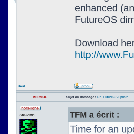
enhanced (and
FutureOS di
Download her
http://www.F
Haut
hERMOL
Sujet du message :
Re: FutureOS update...
TFM a écrit :
Site Admin
Time for an u