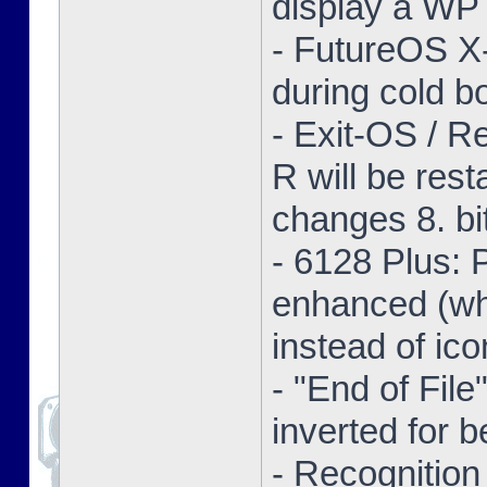
display a WP 
- FutureOS X-
during cold bo
- Exit-OS / R
R will be res
changes 8. bi
- 6128 Plus:
enhanced (whe
instead of ico
- "End of Fil
inverted for b
- Recognition