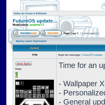
Index du forum
»
Software
FutureOS update...
Modérateur:
poulette73
Page
1
sur
1
[ 5 message(s) ]
Aperçu avant impression
Auteur
TFM
Sujet du message :
FutureOS update...
Time for an 
Rulez
- Wallpaper 
- Personaliz
- General upd