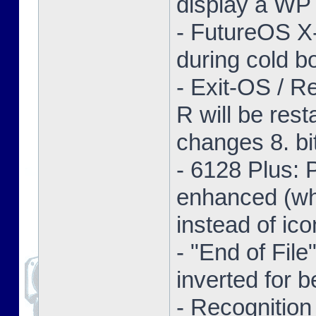
display a WP 
- FutureOS X-
during cold bo
- Exit-OS / R
R will be res
changes 8. bi
- 6128 Plus:
enhanced (whe
instead of ico
- "End of Fil
inverted for b
- Recognition