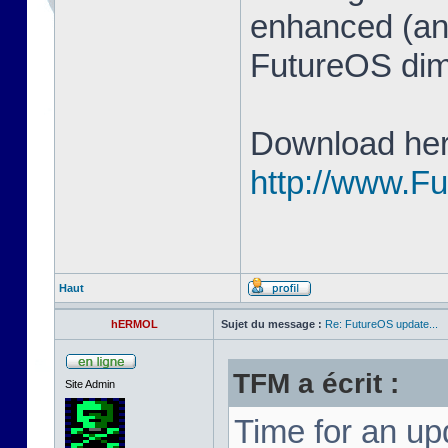
enhanced (and
FutureOS di
Download her
http://www.F
Haut
hERMOL
Sujet du message :
Re: FutureOS update...
TFM a écrit :
Site Admin
Time for an u