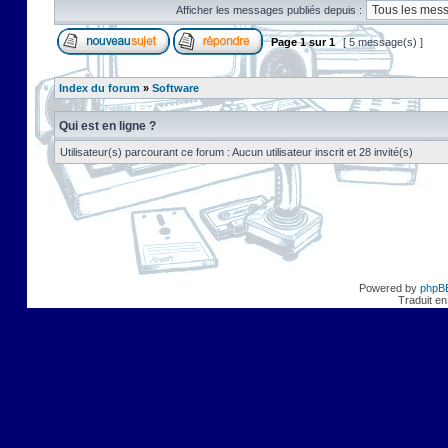
Afficher les messages publiés depuis :
Page
1
sur
1
[ 5 message(s) ]
Index du forum
»
Software
Qui est en ligne ?
Utilisateur(s) parcourant ce forum : Aucun utilisateur inscrit et 28 invité(s)
Powered by
phpB
Traduit en