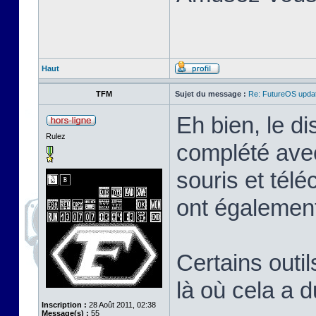
Haut
TFM
Sujet du message :
Re: FutureOS updat
Eh bien, le di
Rulez
complété avec
souris et tél
ont également
Certains outil
là où cela a 
Inscription :
28 Août 2011, 02:38
Message(s) :
55