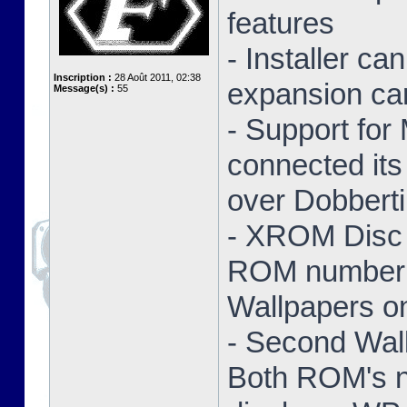
features
- Installer ca
Inscription :
28 Août 2011, 02:38
expansion ca
Message(s) :
55
- Support for
connected its
over Dobbert
- XROM Disc 
ROM number a
Wallpapers on
- Second Wal
Both ROM's no