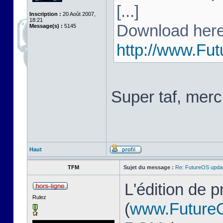
[...]
Inscription :
20 Août 2007,
18:21
Download here
Message(s) :
5145
http://www.Fu
Super taf, merc
Haut
TFM
Sujet du message :
Re: FutureOS updat
L'édition de 
Rulez
(
www.Future