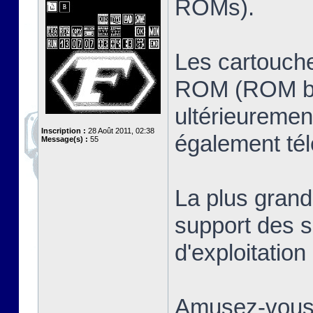
ROMs).
Les cartouche
ROM (ROM ban
ultérieuremen
Inscription :
28 Août 2011, 02:38
également té
Message(s) :
55
La plus grand
support des s
d'exploitatio
Amusez-vous 