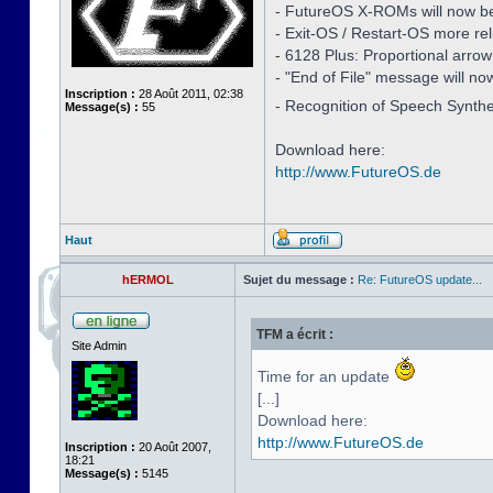
- FutureOS X-ROMs will now be i
- Exit-OS / Restart-OS more rel
- 6128 Plus: Proportional arro
- "End of File" message will no
Inscription :
28 Août 2011, 02:38
- Recognition of Speech Synth
Message(s) :
55
Download here:
http://www.FutureOS.de
Haut
hERMOL
Sujet du message :
Re: FutureOS update...
TFM a écrit :
Site Admin
Time for an update
[...]
Download here:
http://www.FutureOS.de
Inscription :
20 Août 2007,
18:21
Message(s) :
5145