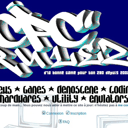
coup de main... Vous pouvez nous aider à mettre ce site à jour: n'hésitez pas à
me con
Connexion
Inscription
FAQ