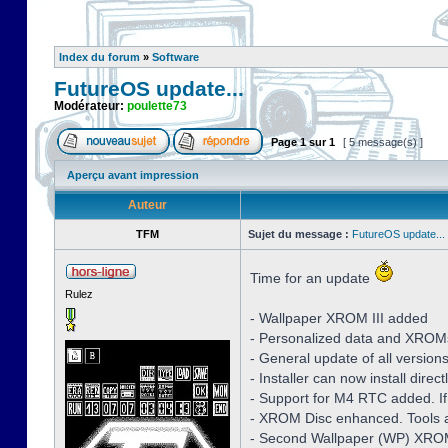
Index du forum
»
Software
FutureOS update...
Modérateur:
poulette73
Page
1
sur
1
[ 5 message(s) ]
Aperçu avant impression
Auteur
TFM
Sujet du message :
FutureOS update...
Time for an update
Rulez
- Wallpaper XROM III added
- Personalized data and XROM
- General update of all version
- Installer can now install dire
- Support for M4 RTC added. If
- XROM Disc enhanced. Tools a
- Second Wallpaper (WP) XROM 