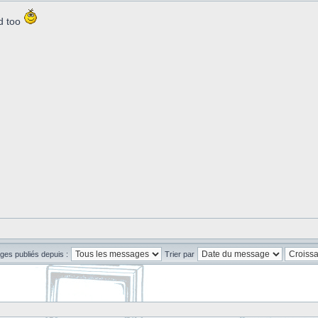
d too
ges publiés depuis :
Trier par