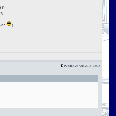
f R
ns)
sion
)
Publié :
27 Août 2018, 18:22