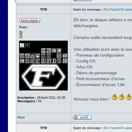
TFM
Sujet du message :
Re: FutureOS updat
Eh bien, le disque utilitaire a
téléchargées.
Rulez
Certains outils nécessitent touj
Une utilisation pure avec la sour
- Panneau de configuration
- Config OS
- Infos OS
- Démo de personnage
- Petit économiseur d'écran
- Économiseur d'écran 'Life'
Inscription :
28 Août 2011, 02:38
Amusez-vous bien !
Message(s) :
55
Haut
TFM
Sujet du message :
Re: FutureOS updat