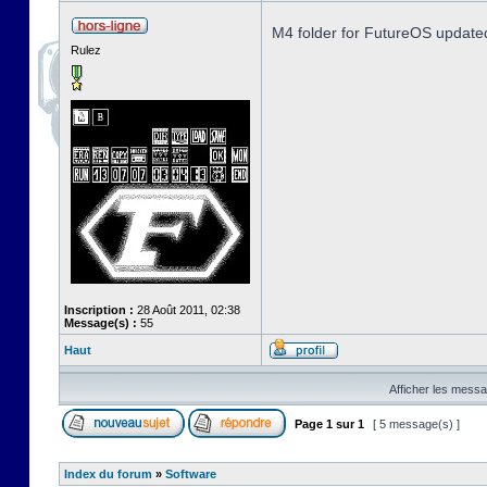
M4 folder for FutureOS update
Rulez
Inscription :
28 Août 2011, 02:38
Message(s) :
55
Haut
Afficher les messa
Page
1
sur
1
[ 5 message(s) ]
Index du forum
»
Software