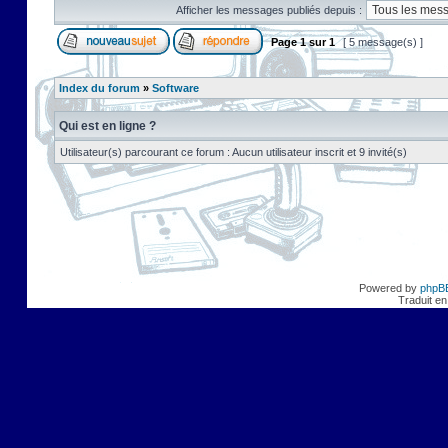
Afficher les messages publiés depuis :
Page
1
sur
1
[ 5 message(s) ]
Index du forum
»
Software
Qui est en ligne ?
Utilisateur(s) parcourant ce forum : Aucun utilisateur inscrit et 9 invité(s)
Powered by
phpB
Traduit en