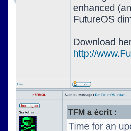
enhanced (and
FutureOS di
Download her
http://www.F
Haut
hERMOL
Sujet du message :
Re: FutureOS update...
TFM a écrit :
Site Admin
Time for an u