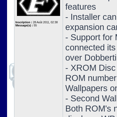
features
- Installer ca
Inscription :
28 Août 2011, 02:38
expansion ca
Message(s) :
55
- Support for
connected its
over Dobbert
- XROM Disc 
ROM number a
Wallpapers on
- Second Wal
Both ROM's no