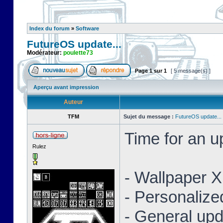
Index du forum
»
Software
FutureOS update...
Modérateur:
poulette73
Page
1
sur
1
[ 5 message(s) ]
Aperçu avant impression
Auteur
TFM
Sujet du message :
FutureOS update...
Time for an 
Rulez
- Wallpaper 
- Personaliz
- General upd