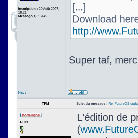
[...]
Inscription :
20 Août 2007,
18:21
Download here
Message(s) :
5145
http://www.Fu
Super taf, merc
Haut
TFM
Sujet du message :
Re: FutureOS updat
L'édition de 
Rulez
(
www.Future