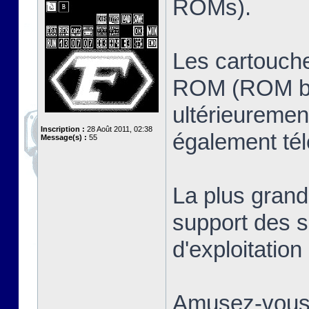
ROMs).
Les cartouche
ROM (ROM ban
ultérieuremen
Inscription :
28 Août 2011, 02:38
également té
Message(s) :
55
La plus grand
support des s
d'exploitatio
Amusez-vous 