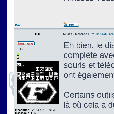
Haut
TFM
Sujet du message :
Re: FutureOS updat
Eh bien, le di
Rulez
complété avec
souris et tél
ont également
Certains outil
là où cela a 
Inscription :
28 Août 2011, 02:38
Message(s) :
55