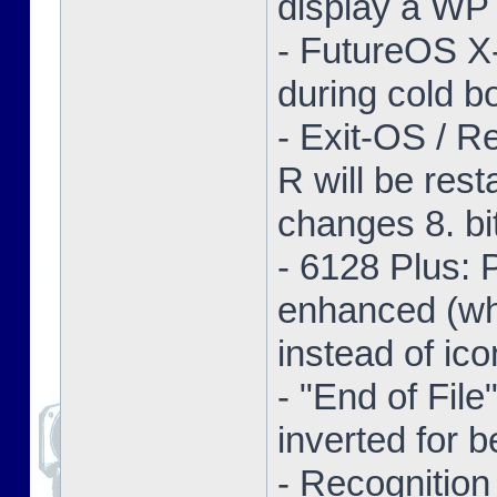
display a WP 
- FutureOS X-
during cold bo
- Exit-OS / R
R will be res
changes 8. bi
- 6128 Plus:
enhanced (whe
instead of ico
- "End of Fil
inverted for b
- Recognition