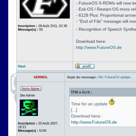
- FutureOS X-ROMs will now be i
- Exit-OS / Restart-OS more rel
- 6128 Plus: Proportional arro
- "End of File" message will no
Inscription :
28 Août 2011, 02:38
- Recognition of Speech Synth
Message(s) :
55
Download here:
http://www.FutureOS.de
Haut
hERMOL
Sujet du message :
Re: FutureOS update...
TFM a écrit :
Site Admin
Time for an update
[...]
Download here:
http://www.FutureOS.de
Inscription :
20 Août 2007,
18:21
Message(s) :
5145