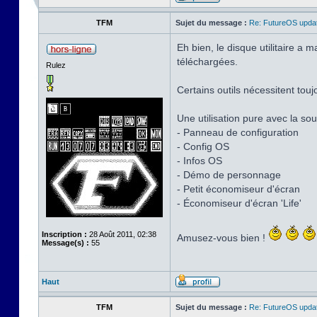
TFM
Sujet du message :
Re: FutureOS updat
Eh bien, le disque utilitaire a
téléchargées.
Rulez
Certains outils nécessitent touj
Une utilisation pure avec la sour
- Panneau de configuration
- Config OS
- Infos OS
- Démo de personnage
- Petit économiseur d'écran
- Économiseur d'écran 'Life'
Inscription :
28 Août 2011, 02:38
Amusez-vous bien !
Message(s) :
55
Haut
TFM
Sujet du message :
Re: FutureOS updat