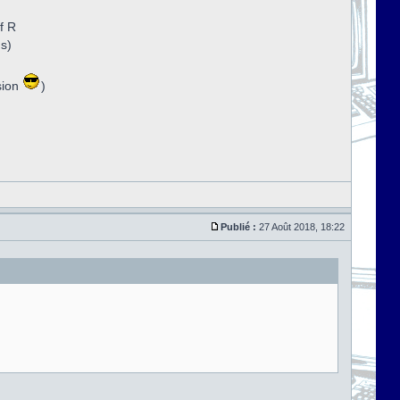
f R
ns)
sion
)
Publié :
27 Août 2018, 18:22