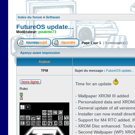
Index du forum
»
Software
FutureOS update...
Modérateur:
poulette73
Page
1
sur
1
[ 5 message(s) ]
Aperçu avant impression
Auteur
TFM
Sujet du message :
FutureOS update...
Time for an update
Rulez
- Wallpaper XROM III added
- Personalized data and XROM
- General update of all version
- Installer can now install dire
- Support for M4 RTC added. If
- XROM Disc enhanced. Tools a
- Second Wallpaper (WP) XROM 