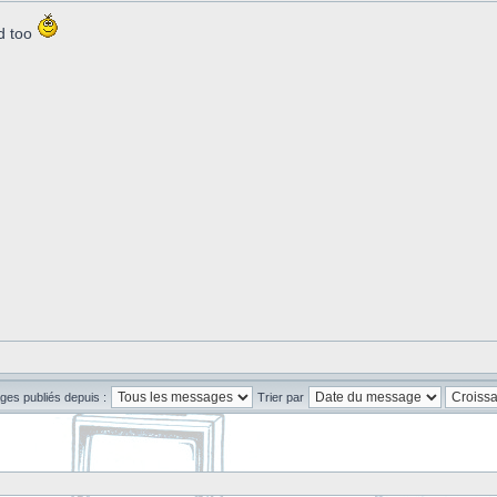
d too
ges publiés depuis :
Trier par