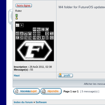
M4 folder for FutureOS update
Rulez
Inscription :
28 Août 2011, 02:38
Message(s) :
55
Haut
Afficher les messa
Page
1
sur
1
[ 5 message(s) ]
Index du forum
»
Software