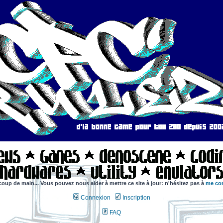
coup de main... Vous pouvez nous aider à mettre ce site à jour: n'hésitez pas à
me con
Connexion
Inscription
FAQ