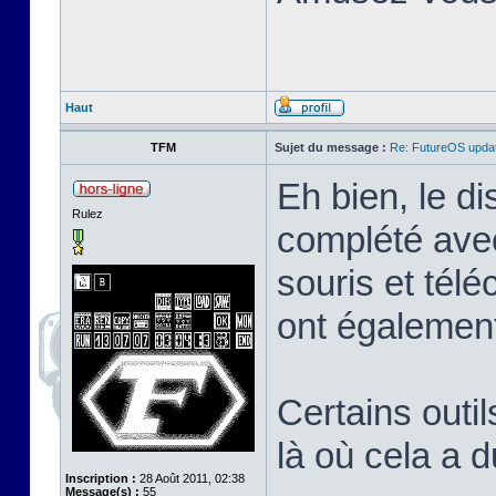
Haut
TFM
Sujet du message :
Re: FutureOS updat
Eh bien, le di
Rulez
complété avec
souris et tél
ont également
Certains outil
là où cela a 
Inscription :
28 Août 2011, 02:38
Message(s) :
55