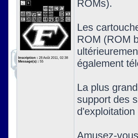
ROMs).
Les cartouche
ROM (ROM ban
ultérieuremen
Inscription :
28 Août 2011, 02:38
également té
Message(s) :
55
La plus grand
support des s
d'exploitatio
Amusez-vous 