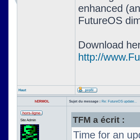
enhanced (and
FutureOS di
Download her
http://www.F
Haut
hERMOL
Sujet du message :
Re: FutureOS update...
TFM a écrit :
Site Admin
Time for an u