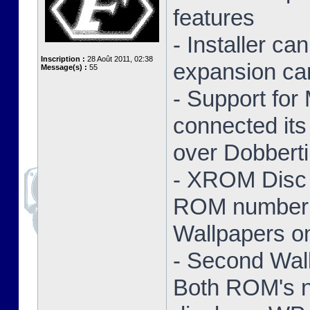
features
- Installer ca
Inscription :
28 Août 2011, 02:38
expansion ca
Message(s) :
55
- Support for
connected its
over Dobbert
- XROM Disc 
ROM number a
Wallpapers on
- Second Wal
Both ROM's no