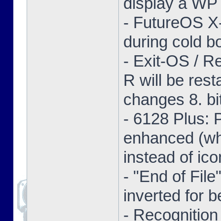
display a WP 
- FutureOS X-
during cold bo
- Exit-OS / R
R will be res
changes 8. bi
- 6128 Plus:
enhanced (whe
instead of ico
- "End of Fil
inverted for b
- Recognition