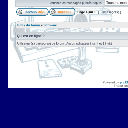
Afficher les messages publiés depuis :
Page
1
sur
1
[ 5 message(s) ]
Index du forum
»
Software
Qui est en ligne ?
Utilisateur(s) parcourant ce forum : Aucun utilisateur inscrit et 1 invité
Powered by
phpB
Traduit en