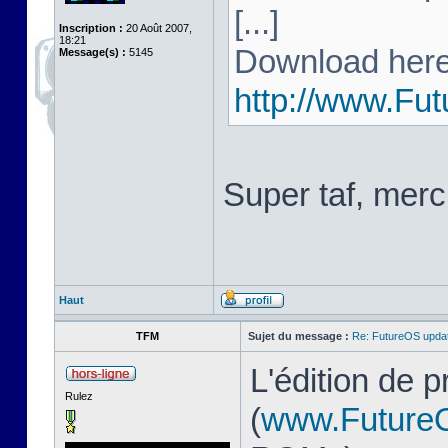
[...]
Inscription :
20 Août 2007,
18:21
Download here
Message(s) :
5145
http://www.Fu
Super taf, merc
Haut
TFM
Sujet du message :
Re: FutureOS updat
L'édition de 
Rulez
(
www.Future