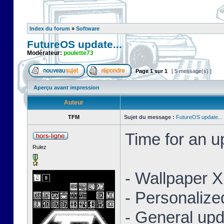
Index du forum
»
Software
FutureOS update...
Modérateur:
poulette73
Page
1
sur
1
[ 5 message(s) ]
Aperçu avant impression
Auteur
TFM
Sujet du message :
FutureOS update...
Time for an 
Rulez
- Wallpaper 
- Personaliz
- General upd