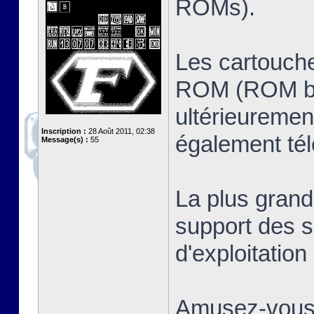
ROMs).
Les cartouche
ROM (ROM ban
ultérieuremen
Inscription :
28 Août 2011, 02:38
également té
Message(s) :
55
La plus grand
support des s
d'exploitatio
Amusez-vous 