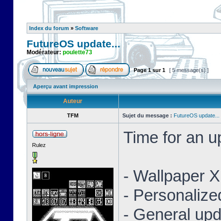
Index du forum
»
Software
FutureOS update...
Modérateur:
poulette73
Page
1
sur
1
[ 5 message(s) ]
Aperçu avant impression
Auteur
TFM
Sujet du message :
FutureOS update...
Time for an 
Rulez
- Wallpaper 
- Personaliz
- General upd