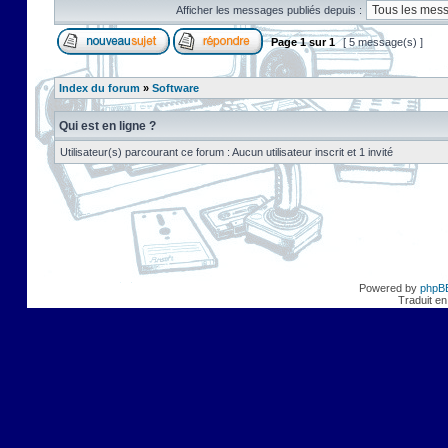
Afficher les messages publiés depuis :
Page
1
sur
1
[ 5 message(s) ]
Index du forum
»
Software
Qui est en ligne ?
Utilisateur(s) parcourant ce forum : Aucun utilisateur inscrit et 1 invité
Powered by
phpB
Traduit en