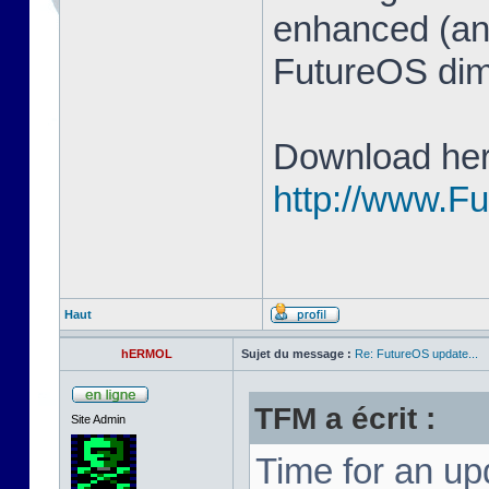
enhanced (and
FutureOS di
Download her
http://www.F
Haut
hERMOL
Sujet du message :
Re: FutureOS update...
TFM a écrit :
Site Admin
Time for an u