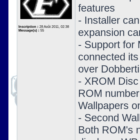
features
- Installer ca
Inscription :
28 Août 2011, 02:38
expansion ca
Message(s) :
55
- Support for
connected its
over Dobbert
- XROM Disc 
ROM number a
Wallpapers on
- Second Wal
Both ROM's no