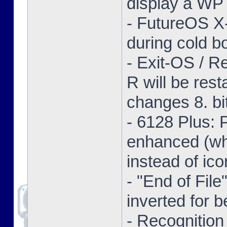
display a WP 
- FutureOS X-
during cold bo
- Exit-OS / R
R will be res
changes 8. bi
- 6128 Plus:
enhanced (whe
instead of ico
- "End of Fil
inverted for b
- Recognition