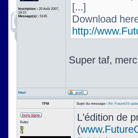
[...]
Inscription :
20 Août 2007,
18:21
Download here
Message(s) :
5145
http://www.Fu
Super taf, merc
Haut
TFM
Sujet du message :
Re: FutureOS updat
L'édition de 
Rulez
(
www.Future