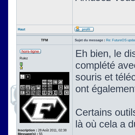
Haut
TFM
Sujet du message :
Re: FutureOS updat
Eh bien, le di
Rulez
complété avec
souris et tél
ont également
Certains outil
là où cela a 
Inscription :
28 Août 2011, 02:38
Message(s) :
55