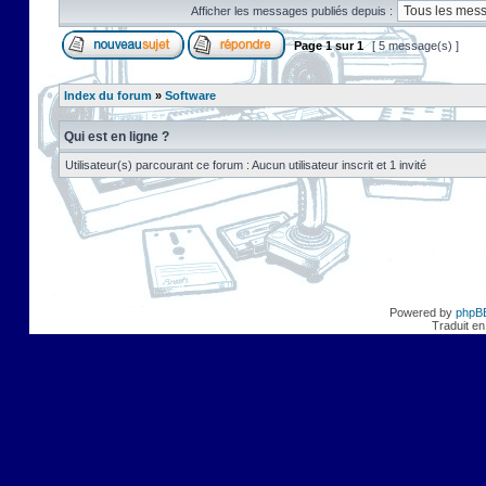
Afficher les messages publiés depuis :
Page
1
sur
1
[ 5 message(s) ]
Index du forum
»
Software
Qui est en ligne ?
Utilisateur(s) parcourant ce forum : Aucun utilisateur inscrit et 1 invité
Powered by
phpB
Traduit en