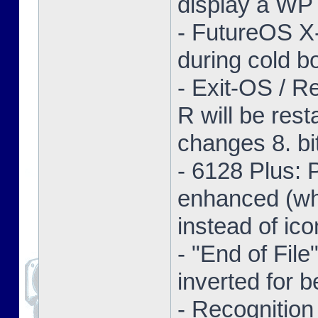
display a WP 
- FutureOS X-
during cold bo
- Exit-OS / R
R will be res
changes 8. bi
- 6128 Plus:
enhanced (whe
instead of ico
- "End of Fil
inverted for b
- Recognition