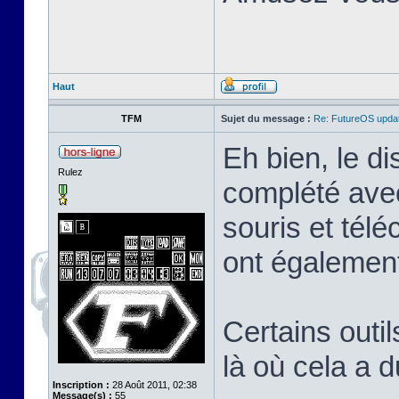
Haut
TFM
Sujet du message :
Re: FutureOS updat
Eh bien, le di
Rulez
complété avec
souris et tél
ont également
Certains outil
là où cela a 
Inscription :
28 Août 2011, 02:38
Message(s) :
55