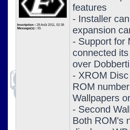
features
- Installer ca
Inscription :
28 Août 2011, 02:38
expansion ca
Message(s) :
55
- Support for
connected its
over Dobbert
- XROM Disc 
ROM number a
Wallpapers on
- Second Wal
Both ROM's no