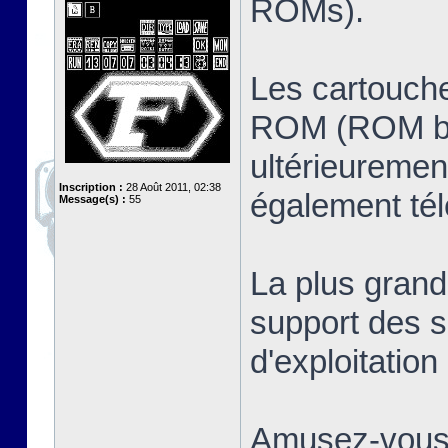
ROMs).
Les cartouche
ROM (ROM ban
ultérieuremen
Inscription :
28 Août 2011, 02:38
également té
Message(s) :
55
La plus grand
support des s
d'exploitatio
Amusez-vous 