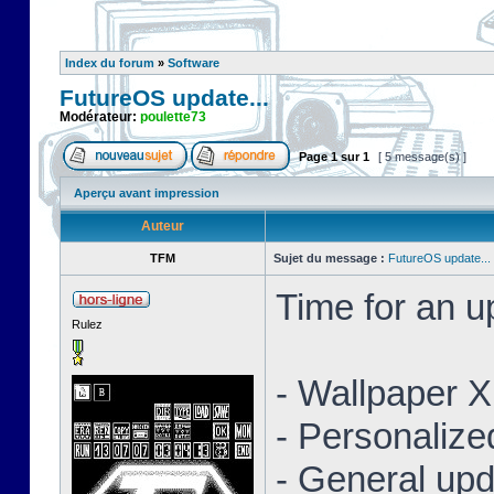
Index du forum
»
Software
FutureOS update...
Modérateur:
poulette73
Page
1
sur
1
[ 5 message(s) ]
Aperçu avant impression
Auteur
TFM
Sujet du message :
FutureOS update...
Time for an 
Rulez
- Wallpaper 
- Personaliz
- General upd