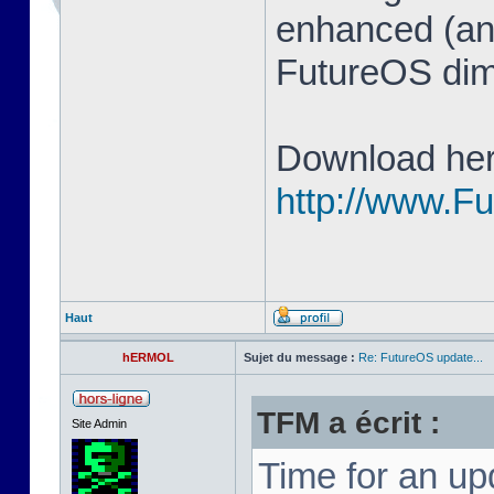
enhanced (and
FutureOS di
Download her
http://www.F
Haut
hERMOL
Sujet du message :
Re: FutureOS update...
TFM a écrit :
Site Admin
Time for an u