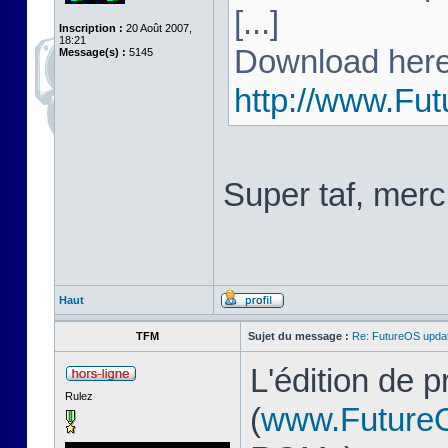
[...]
Inscription :
20 Août 2007,
18:21
Download here
Message(s) :
5145
http://www.Fu
Super taf, merc
Haut
TFM
Sujet du message :
Re: FutureOS updat
L'édition de 
Rulez
(
www.Future