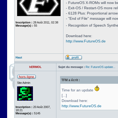
- FutureOS X-ROMs will now be i
- Exit-OS / Restart-OS more rel
- 6128 Plus: Proportional arro
- "End of File" message will no
Inscription :
28 Août 2011, 02:38
- Recognition of Speech Synth
Message(s) :
55
Download here:
http://www.FutureOS.de
Haut
hERMOL
Sujet du message :
Re: FutureOS update...
TFM a écrit :
Site Admin
Time for an update
[...]
Download here:
http://www.FutureOS.de
Inscription :
20 Août 2007,
18:21
Message(s) :
5145