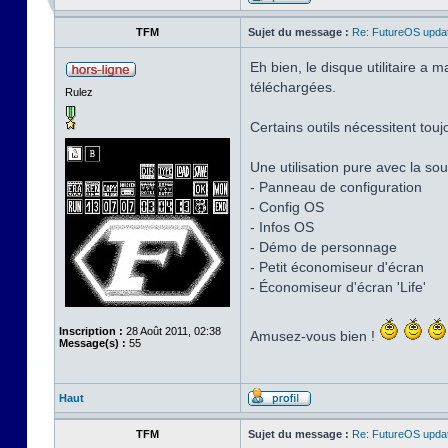
TFM
Sujet du message :
Re: FutureOS updat
Eh bien, le disque utilitaire a
téléchargées.
Rulez
Certains outils nécessitent touj
Une utilisation pure avec la sour
- Panneau de configuration
- Config OS
- Infos OS
- Démo de personnage
- Petit économiseur d'écran
- Économiseur d'écran 'Life'
Inscription :
28 Août 2011, 02:38
Amusez-vous bien !
Message(s) :
55
Haut
TFM
Sujet du message :
Re: FutureOS updat