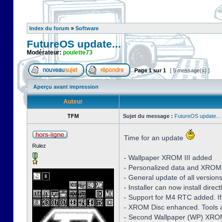
Index du forum
»
Software
FutureOS update...
Modérateur:
poulette73
Page
1
sur
1
[ 5 message(s) ]
Aperçu avant impression
Auteur
TFM
Sujet du message :
FutureOS update...
Time for an update
Rulez
- Wallpaper XROM III added
- Personalized data and XROM
- General update of all version
- Installer can now install dire
- Support for M4 RTC added. If
- XROM Disc enhanced. Tools a
- Second Wallpaper (WP) XROM 