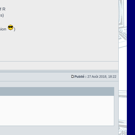
f R
ns)
sion
)
Publié :
27 Août 2018, 18:22