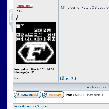
M4 folder for FutureOS update
Rulez
Inscription :
28 Août 2011, 02:38
Message(s) :
55
Haut
Afficher les messa
Page
1
sur
1
[ 5 message(s) ]
Index du forum
»
Software