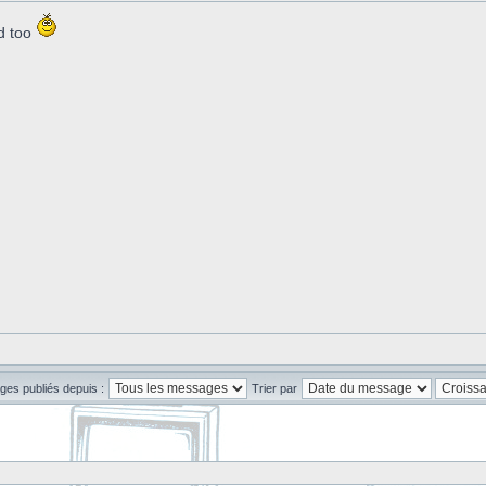
d too
ges publiés depuis :
Trier par