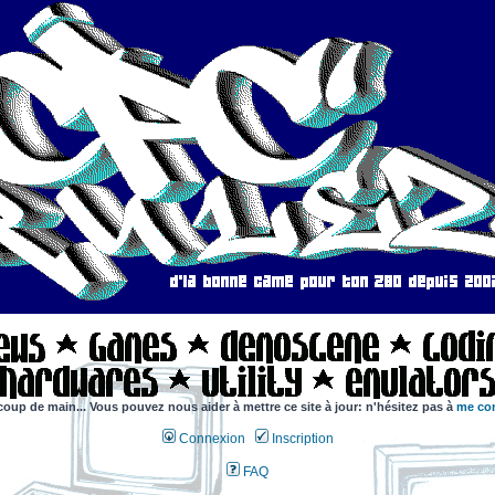
coup de main... Vous pouvez nous aider à mettre ce site à jour: n'hésitez pas à
me con
Connexion
Inscription
FAQ