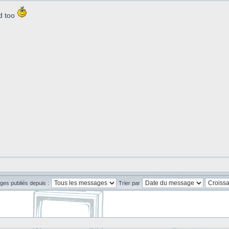
d too
ges publiés depuis :
Trier par