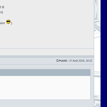
f R
ns)
sion
)
Publié :
27 Août 2018, 18:22