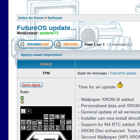
Index du forum
»
Software
FutureOS update...
Modérateur:
poulette73
Page
1
sur
1
[ 5 message(s) ]
Aperçu avant impression
Auteur
TFM
Sujet du message :
FutureOS update...
Time for an update
Rulez
- Wallpaper XROM III added
- Personalized data and XROM
- General update of all version
- Installer can now install dire
- Support for M4 RTC added. If
- XROM Disc enhanced. Tools a
- Second Wallpaper (WP) XROM 