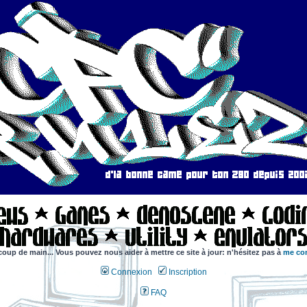
coup de main... Vous pouvez nous aider à mettre ce site à jour: n'hésitez pas à
me con
Connexion
Inscription
FAQ