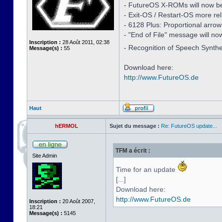
- FutureOS X-ROMs will now be i
- Exit-OS / Restart-OS more rel
- 6128 Plus: Proportional arro
- "End of File" message will no
Inscription :
28 Août 2011, 02:38
- Recognition of Speech Synth
Message(s) :
55
Download here:
http://www.FutureOS.de
Haut
hERMOL
Sujet du message :
Re: FutureOS update...
TFM a écrit :
Site Admin
Time for an update
[...]
Download here:
http://www.FutureOS.de
Inscription :
20 Août 2007,
18:21
Message(s) :
5145