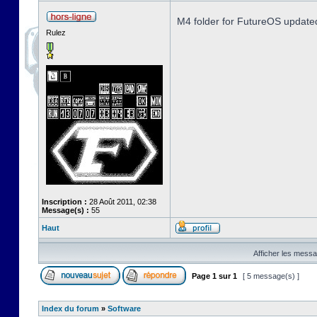
M4 folder for FutureOS update
Rulez
Inscription :
28 Août 2011, 02:38
Message(s) :
55
Haut
Afficher les messa
Page
1
sur
1
[ 5 message(s) ]
Index du forum
»
Software