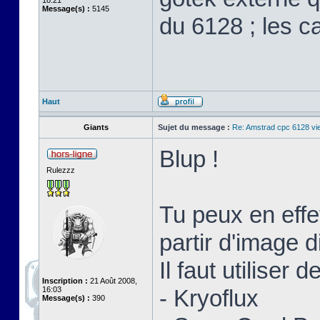
18:21
Message(s) :
5145
du 6128 ; les ca
Haut
Giants
Sujet du message :
Re: Amstrad cpc 6128 vi
Blup !
Rulezzz
Tu peux en effe
partir d'image d
Il faut utiliser
Inscription :
21 Août 2008,
16:03
- Kryoflux
Message(s) :
390