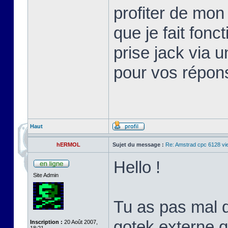
profiter de mon
que je fait fon
prise jack via 
pour vos répo
Haut
hERMOL
Sujet du message :
Re: Amstrad cpc 6128 vi
Hello !
Site Admin
Tu as pas mal de
gotek externe q
Inscription :
20 Août 2007,