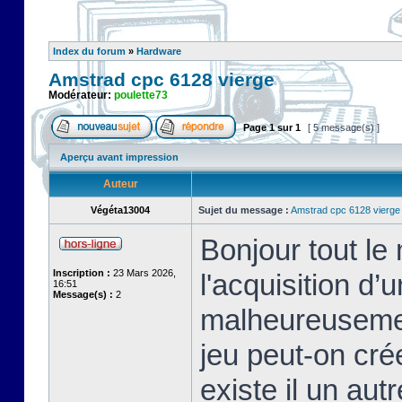
Index du forum
»
Hardware
Amstrad cpc 6128 vierge
Modérateur:
poulette73
Page
1
sur
1
[ 5 message(s) ]
Aperçu avant impression
Auteur
Végéta13004
Sujet du message :
Amstrad cpc 6128 vierge
Bonjour tout le 
Inscription :
23 Mars 2026,
l'acquisition d
16:51
Message(s) :
2
malheureusemen
jeu peut-on cr
existe il un au