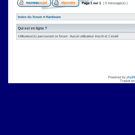
Page
1
sur
1
[ 5 message(s) ]
Index du forum
»
Hardware
Qui est en ligne ?
Utilisateur(s) parcourant ce forum : Aucun utilisateur inscrit et 1 invité
Powered by
phpB
Traduit en