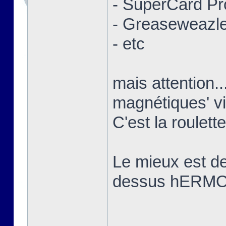
- SuperCard Pr
- Greaseweazl
- etc
mais attention..
magnétiques' vi
C'est la roulett
Le mieux est de 
dessus hERM