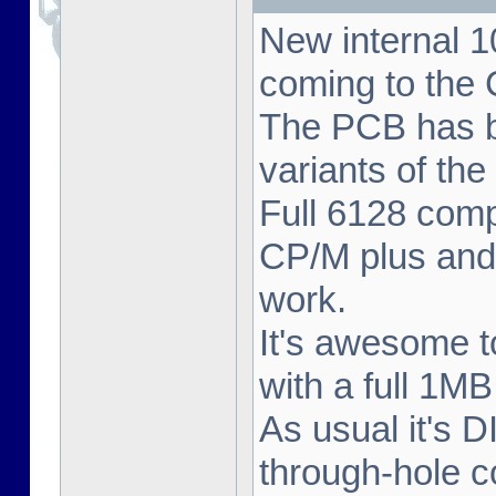
New internal
coming to the
The PCB has bee
variants of th
Full 6128 comp
CP/M plus and
work.
It's awesome 
with a full 1M
As usual it's D
through-hole c