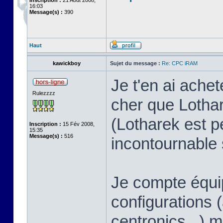
Inscription :
21 Août 2008,
16:03
Message(s) :
390
Haut
kawickboy
Sujet du message :
Re: CPC iRAM
Je t'en ai ach
Rulezzzz
cher que Lothar
(Lotharek est p
Inscription :
15 Fév 2008,
15:35
Message(s) :
516
incontournable s
Je compte équip
configurations
centronics...)