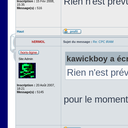
Rien n'est pré
Inscription :
15 Fév 2008,
15:35
Message(s) :
516
Haut
hERMOL
Sujet du message :
Re: CPC iRAM
kawickboy a écri
Site Admin
Rien n'est pr
Inscription :
20 Août 2007,
18:21
Message(s) :
5145
pour le moment 