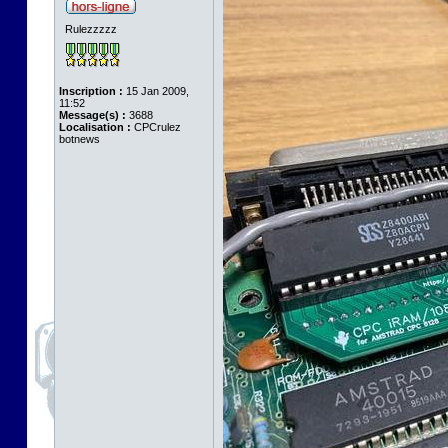
Rulezzzzz
Inscription :
15 Jan 2009,
11:52
Message(s) :
3688
Localisation :
CPCrulez
botnews