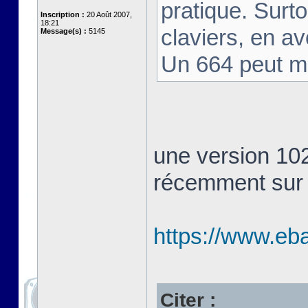
pratique. Surt
Inscription :
20 Août 2007,
18:21
claviers, en av
Message(s) :
5145
Un 664 peut m
une version 10
récemment sur
https://www.eb
Citer :