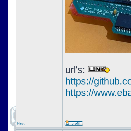
url's:
https://githu
https://www.eb
Haut