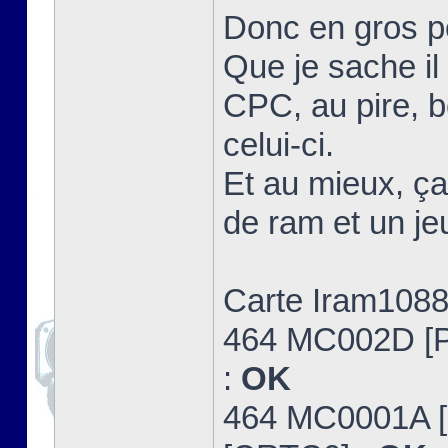
Donc en gros po
Que je sache il 
CPC, au pire, be
celui-ci.
Et au mieux, ça
de ram et un je
Carte Iram1088
464 MC002D [
:
OK
464 MC0001A 