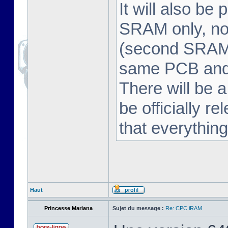
It will also be
SRAM only, no
(second SRAM 
same PCB and 
There will be a
be officially r
that everythin
Haut
Princesse Mariana
Sujet du message :
Re: CPC iRAM