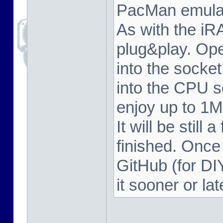
PacMan emulat
As with the iRA
plug&play. Op
into the socke
into the CPU s
enjoy up to 1M
It will be still
finished. Once 
GitHub (for DI
it sooner or la