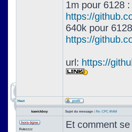
1m pour 6128 
https://githu
640k pour 612
https://githu
url:
https://gi
Haut
kawickboy
Sujet du message :
Re: CPC iRAM
Et comment se p
Rulezzzz