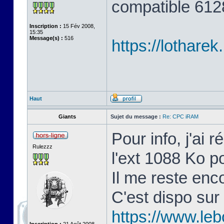
compatible 6128
Inscription :
15 Fév 2008,
15:35
Message(s) :
516
https://lothare
Haut
Giants
Sujet du message :
Re: CPC iRAM
Pour info, j'ai 
Rulezzz
l'ext 1088 Ko 
Il me reste en
C'est dispo sur
https://www.le