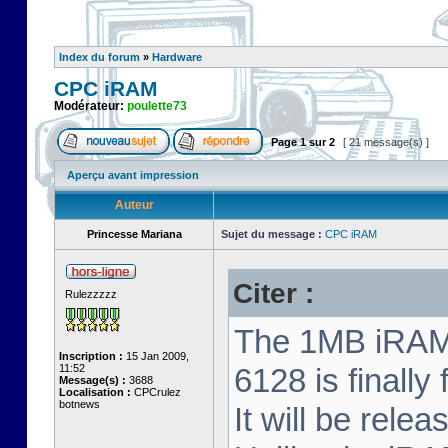
Index du forum
»
Hardware
CPC iRAM
Modérateur:
poulette73
Page
1
sur
2
[ 21 message(s) ]
Aperçu avant impression
Auteur
Princesse Mariana
Sujet du message :
CPC iRAM
Citer :
Rulezzzzz
The 1MB iRAM 
Inscription :
15 Jan 2009,
11:52
6128 is finally
Message(s) :
3688
Localisation :
CPCrulez
botnews
It will be relea