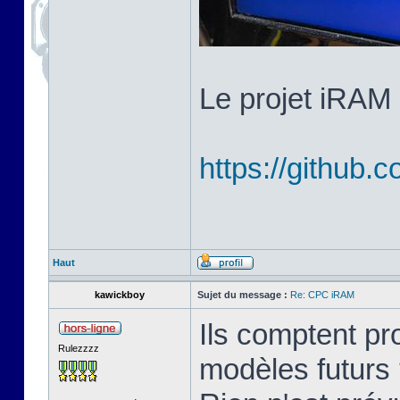
Le projet iRAM 
https://githu
Haut
kawickboy
Sujet du message :
Re: CPC iRAM
Ils comptent p
Rulezzzz
modèles futurs