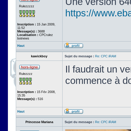
Une version 64
Rulezzzzz
https://www.eb
Inscription :
15 Jan 2009,
11:52
Message(s) :
3688
Localisation :
CPCrulez
botnews
Haut
kawickboy
Sujet du message :
Re: CPC iRAM
Il faudrait un 
Rulezzzz
commence à dou
Inscription :
15 Fév 2008,
15:35
Message(s) :
516
Haut
Princesse Mariana
Sujet du message :
Re: CPC iRAM