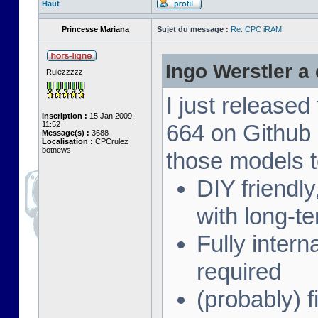
Haut
Princesse Mariana
Sujet du message :
Re: CPC iRAM
Ingo Werstler a é
Rulezzzzz
I just release
Inscription :
15 Jan 2009,
11:52
664 on Github
Message(s) :
3688
Localisation :
CPCrulez
botnews
those models t
DIY friendl
with long-te
Fully intern
required
(probably) f