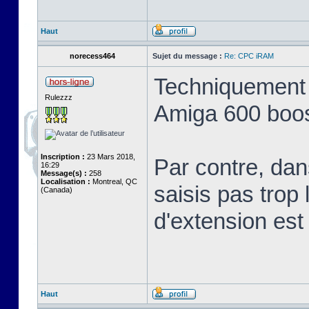
Haut
norecess464
Sujet du message :
Re: CPC iRAM
Techniquement 
Rulezzz
Amiga 600 boost
Inscription :
23 Mars 2018,
Par contre, dan
16:29
Message(s) :
258
Localisation :
Montreal, QC
saisis pas trop 
(Canada)
d'extension est 
Haut