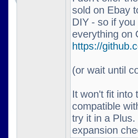
sold on Ebay to
DIY - so if you
everything on 
https://githu
(or wait until c
It won't fit in
compatible wit
try it in a Plu
expansion che