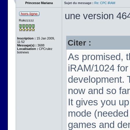
Princesse Mariana
Sujet du message :
Re: CPC iRAM
une version 464
Rulezzzzz
Inscription :
15 Jan 2009,
Citer :
11:52
Message(s) :
3688
Localisation :
CPCrulez
botnews
As promised, 
iRAM/1024 for
development. Th
now and so far
It gives you u
mode (needed f
games and dem