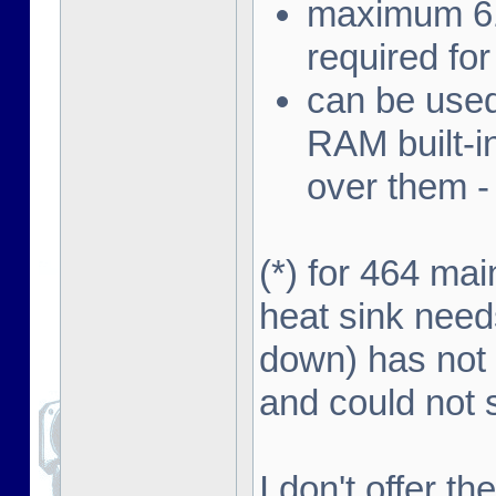
maximum 612
required f
can be used
RAM built-i
over them - 
(*) for 464 ma
heat sink need
down) has not 
and could not s
I don't offer t