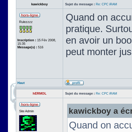
kawickboy
Sujet du message :
Re: CPC iRAM
Quand on accum
Rulezzzz
pratique. Surto
en avoir un boo
Inscription :
15 Fév 2008,
15:35
Message(s) :
516
peut monter ju
Haut
hERMOL
Sujet du message :
Re: CPC iRAM
kawickboy a écri
Site Admin
Quand on accum