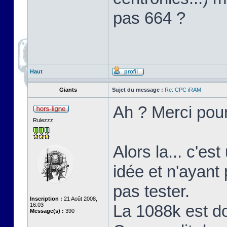
pas 664 ?
Haut
Giants
Sujet du message :
Re: CPC iRAM
Ah ? Merci pour
Rulezzz
Alors la... c'es
idée et n'ayant
pas tester.
Inscription :
21 Août 2008,
16:03
La 1088k est d
Message(s) :
390