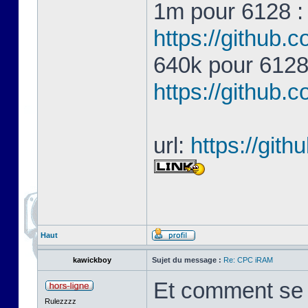
1m pour 6128 
https://githu
640k pour 612
https://githu
url:
https://gi
Haut
kawickboy
Sujet du message :
Re: CPC iRAM
Et comment se p
Rulezzzz