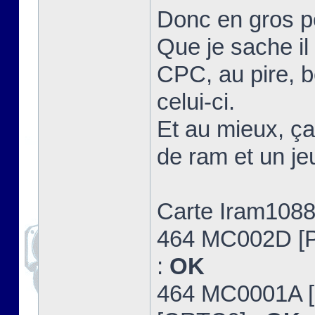
Donc en gros po
Que je sache il 
CPC, au pire, be
celui-ci.
Et au mieux, ça
de ram et un je
Carte Iram1088
464 MC002D [
:
OK
464 MC0001A 