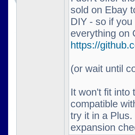
sold on Ebay to
DIY - so if you
everything on 
https://githu
(or wait until c
It won't fit in
compatible wit
try it in a Plu
expansion che