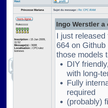
Haut
Princesse Mariana
Sujet du message :
Re: CPC iRAM
Ingo Werstler a é
Rulezzzzz
I just release
Inscription :
15 Jan 2009,
11:52
664 on Github
Message(s) :
3688
Localisation :
CPCrulez
botnews
those models t
DIY friendl
with long-te
Fully intern
required
(probably) f