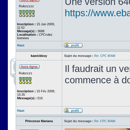
Une version 64
Rulezzzzz
https://www.eb
Inscription :
15 Jan 2009,
11:52
Message(s) :
3688
Localisation :
CPCrulez
botnews
Haut
kawickboy
Sujet du message :
Re: CPC iRAM
Il faudrait un 
Rulezzzz
commence à dou
Inscription :
15 Fév 2008,
15:35
Message(s) :
516
Haut
Princesse Mariana
Sujet du message :
Re: CPC iRAM