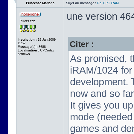
Princesse Mariana
Sujet du message :
Re: CPC iRAM
une version 464
Rulezzzzz
Inscription :
15 Jan 2009,
Citer :
11:52
Message(s) :
3688
Localisation :
CPCrulez
botnews
As promised, 
iRAM/1024 for
development. Th
now and so far
It gives you u
mode (needed f
games and dem