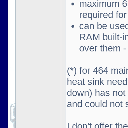
maximum 612
required f
can be used
RAM built-i
over them - 
(*) for 464 ma
heat sink need
down) has not 
and could not s
I don't offer t