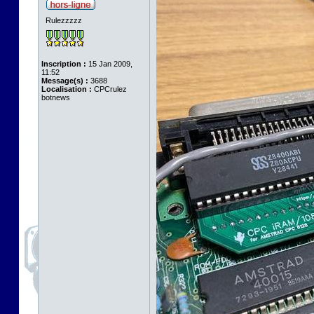
Rulezzzzz
Inscription :
15 Jan 2009,
11:52
Message(s) :
3688
Localisation :
CPCrulez
botnews