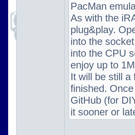
PacMan emulat
As with the iRA
plug&play. Op
into the socke
into the CPU s
enjoy up to 1M
It will be still
finished. Once 
GitHub (for DI
it sooner or la