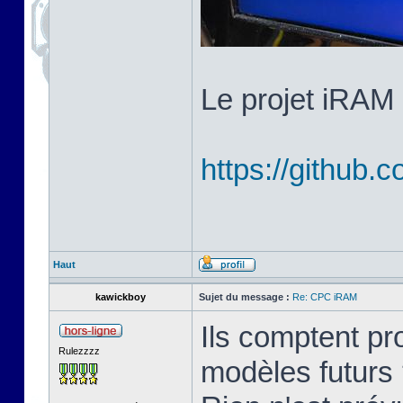
Le projet iRAM 
https://githu
Haut
kawickboy
Sujet du message :
Re: CPC iRAM
Ils comptent p
Rulezzzz
modèles futurs