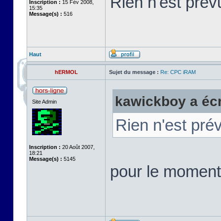
Rien n'est pré
Inscription :
15 Fév 2008,
15:35
Message(s) :
516
Haut
hERMOL
Sujet du message :
Re: CPC iRAM
kawickboy a écri
Site Admin
Rien n'est pr
Inscription :
20 Août 2007,
18:21
Message(s) :
5145
pour le moment 