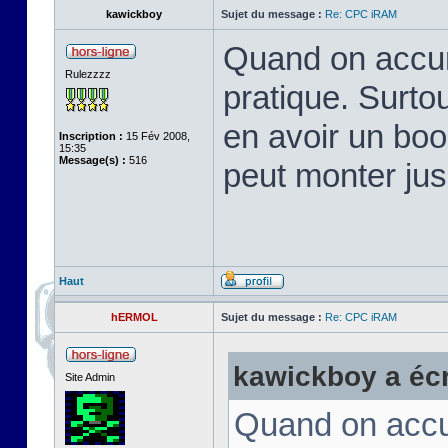
kawickboy
Sujet du message :
Re: CPC iRAM
Quand on accum
Rulezzzz
pratique. Surto
en avoir un boo
Inscription :
15 Fév 2008,
15:35
Message(s) :
516
peut monter ju
Haut
hERMOL
Sujet du message :
Re: CPC iRAM
kawickboy a écri
Site Admin
Quand on accum