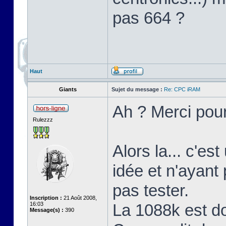
pas 664 ?
Haut
Giants
Sujet du message :
Re: CPC iRAM
Ah ? Merci pour
Rulezzz
Alors la... c'es
idée et n'ayant
pas tester.
Inscription :
21 Août 2008,
16:03
La 1088k est d
Message(s) :
390