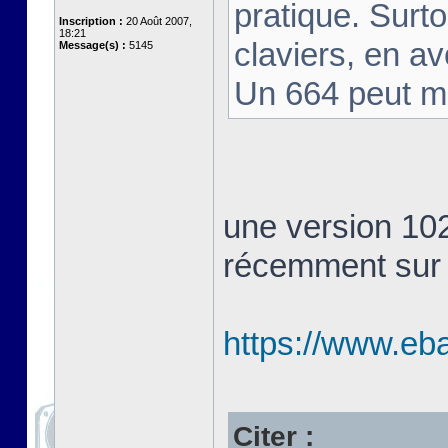
pratique. Surt
Inscription :
20 Août 2007,
18:21
claviers, en av
Message(s) :
5145
Un 664 peut m
une version 10
récemment sur
https://www.eb
Citer :