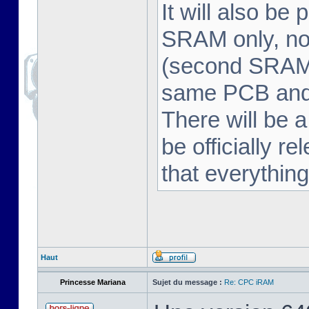
It will also be
SRAM only, no
(second SRAM 
same PCB and 
There will be a
be officially r
that everythin
Haut
Princesse Mariana
Sujet du message :
Re: CPC iRAM