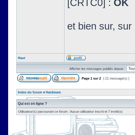
[CRTC0] :
OK
et bien sur, s
Haut
Afficher les messages publiés depuis :
Page
1
sur
2
[ 21 message(s) ]
Index du forum
»
Hardware
Qui est en ligne ?
Utilisateur(s) parcourant ce forum : Aucun utilisateur inscrit et 7 invité(s)