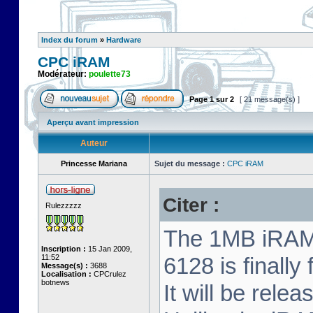
Index du forum
»
Hardware
CPC iRAM
Modérateur:
poulette73
Page
1
sur
2
[ 21 message(s) ]
Aperçu avant impression
Auteur
Princesse Mariana
Sujet du message :
CPC iRAM
Citer :
Rulezzzzz
The 1MB iRAM 
Inscription :
15 Jan 2009,
11:52
6128 is finally
Message(s) :
3688
Localisation :
CPCrulez
botnews
It will be relea