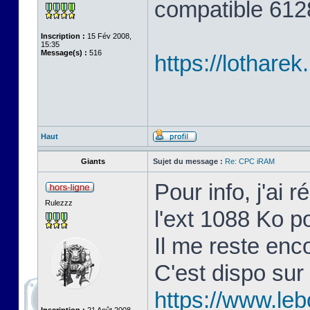
compatible 6128
Inscription :
15 Fév 2008,
15:35
Message(s) :
516
https://lothare
Haut
Giants
Sujet du message :
Re: CPC iRAM
Pour info, j'ai 
Rulezzz
l'ext 1088 Ko 
Il me reste en
C'est dispo sur
https://www.le