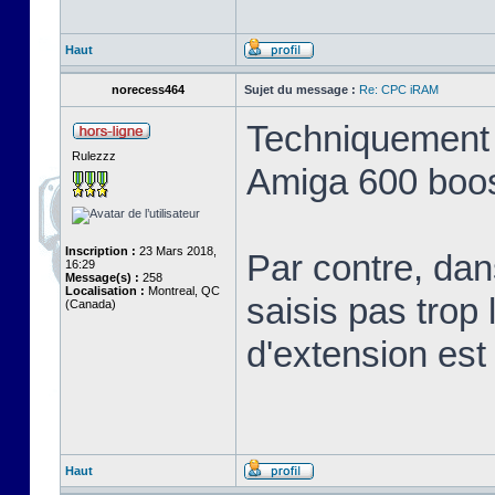
Haut
norecess464
Sujet du message :
Re: CPC iRAM
Techniquement 
Rulezzz
Amiga 600 boost
Inscription :
23 Mars 2018,
Par contre, dan
16:29
Message(s) :
258
Localisation :
Montreal, QC
saisis pas trop 
(Canada)
d'extension est 
Haut