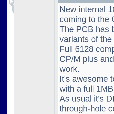
New internal
coming to the
The PCB has bee
variants of th
Full 6128 comp
CP/M plus and
work.
It's awesome 
with a full 1M
As usual it's D
through-hole c