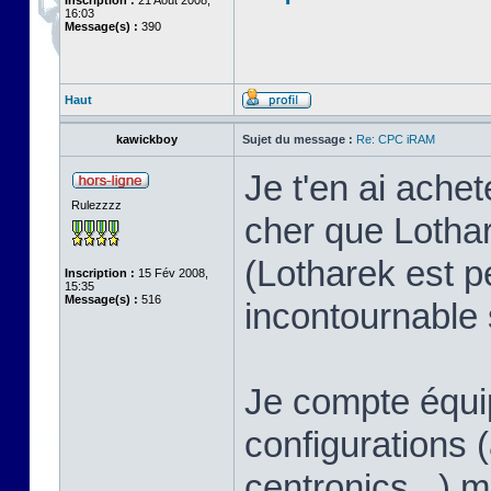
Inscription :
21 Août 2008,
16:03
Message(s) :
390
Haut
kawickboy
Sujet du message :
Re: CPC iRAM
Je t'en ai ach
Rulezzzz
cher que Lothar
(Lotharek est p
Inscription :
15 Fév 2008,
15:35
Message(s) :
516
incontournable s
Je compte équip
configurations
centronics...)