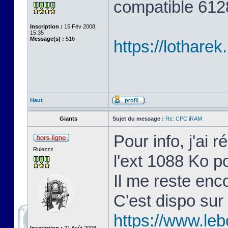
compatible 6128
Inscription :
15 Fév 2008,
15:35
Message(s) :
516
https://lothare
Haut
Giants
Sujet du message :
Re: CPC iRAM
Pour info, j'ai 
Rulezzz
l'ext 1088 Ko 
Il me reste en
C'est dispo sur
https://www.le