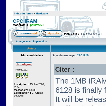
Index du forum
»
Hardware
CPC iRAM
Modérateur:
poulette73
Page
1
sur
2
[ 21 message(s) ]
Aperçu avant impression
Auteur
Princesse Mariana
Sujet du message :
CPC iRAM
Citer :
Rulezzzzz
The 1MB iRAM 
Inscription :
15 Jan 2009,
11:52
6128 is finally
Message(s) :
3688
Localisation :
CPCrulez
botnews
It will be relea