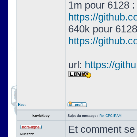
1m pour 6128 
https://githu
640k pour 612
https://githu
url:
https://gi
Haut
kawickboy
Sujet du message :
Re: CPC iRAM
Et comment se p
Rulezzzz