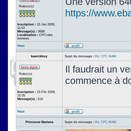
Une version 64
Rulezzzzz
https://www.eb
Inscription :
15 Jan 2009,
11:52
Message(s) :
3688
Localisation :
CPCrulez
botnews
Haut
kawickboy
Sujet du message :
Re: CPC iRAM
Il faudrait un 
Rulezzzz
commence à dou
Inscription :
15 Fév 2008,
15:35
Message(s) :
516
Haut
Princesse Mariana
Sujet du message :
Re: CPC iRAM