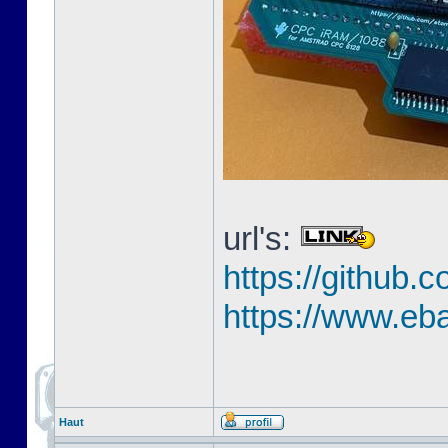
url's:
https://githu
https://www.eb
Haut