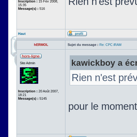
Rien n'est pré
Inscription :
15 Fév 2008,
15:35
Message(s) :
516
Haut
hERMOL
Sujet du message :
Re: CPC iRAM
kawickboy a écri
Site Admin
Rien n'est pr
Inscription :
20 Août 2007,
18:21
Message(s) :
5145
pour le moment 