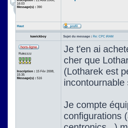
Inscription :
21 Août 2008,
16:03
Message(s) :
390
Haut
kawickboy
Sujet du message :
Re: CPC iRAM
Je t'en ai ach
Rulezzzz
cher que Lothar
(Lotharek est p
Inscription :
15 Fév 2008,
15:35
Message(s) :
516
incontournable s
Je compte équip
configurations
centronics...)