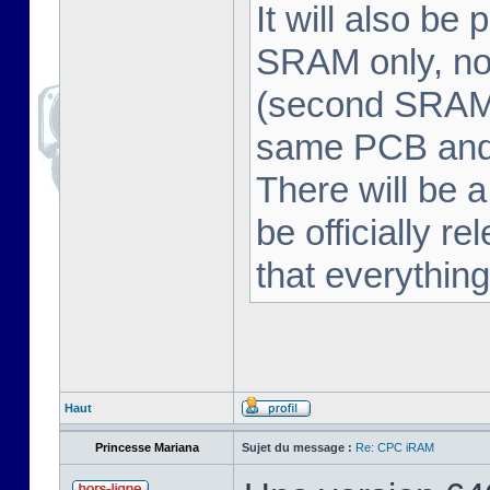
It will also be
SRAM only, no
(second SRAM 
same PCB and 
There will be a
be officially r
that everythin
Haut
Princesse Mariana
Sujet du message :
Re: CPC iRAM