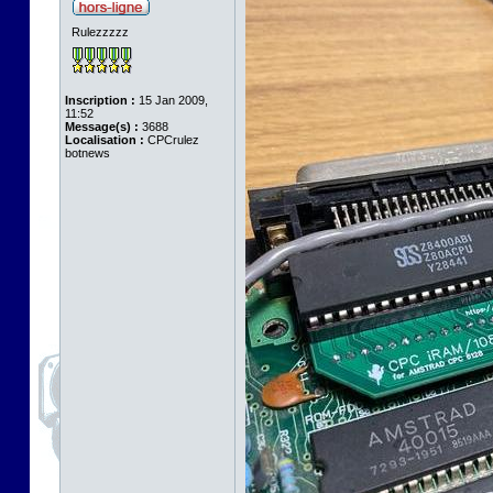
Rulezzzzz
Inscription :
15 Jan 2009,
11:52
Message(s) :
3688
Localisation :
CPCrulez
botnews