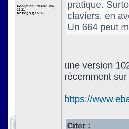
pratique. Surt
Inscription :
20 Août 2007,
18:21
claviers, en av
Message(s) :
5145
Un 664 peut m
une version 10
récemment sur
https://www.eb
Citer :