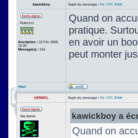
kawickboy
Sujet du message :
Re: CPC iRAM
Quand on accum
Rulezzzz
pratique. Surto
en avoir un boo
Inscription :
15 Fév 2008,
15:35
Message(s) :
516
peut monter ju
Haut
hERMOL
Sujet du message :
Re: CPC iRAM
kawickboy a écri
Site Admin
Quand on accum