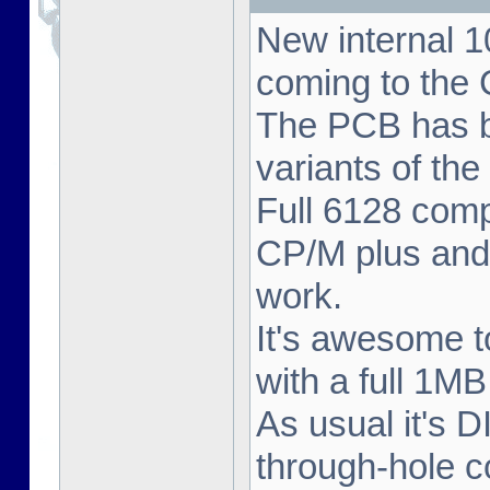
New internal
coming to the
The PCB has bee
variants of th
Full 6128 comp
CP/M plus and
work.
It's awesome 
with a full 1M
As usual it's D
through-hole c