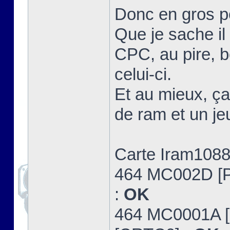
Donc en gros po
Que je sache il 
CPC, au pire, be
celui-ci.
Et au mieux, ça
de ram et un je
Carte Iram1088
464 MC002D [
:
OK
464 MC0001A 