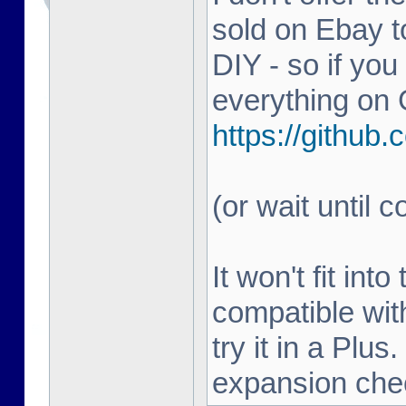
sold on Ebay to
DIY - so if you
everything on 
https://githu
(or wait until c
It won't fit in
compatible wit
try it in a Plu
expansion che