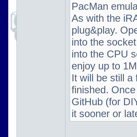
PacMan emulat
As with the iRA
plug&play. Op
into the socke
into the CPU s
enjoy up to 1M
It will be still
finished. Once 
GitHub (for DI
it sooner or la