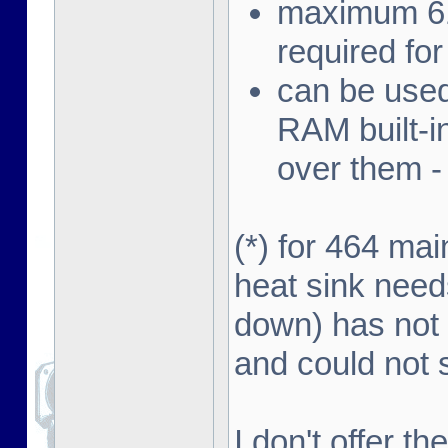
maximum 612
required f
can be used
RAM built-i
over them - 
(*) for 464 ma
heat sink need
down) has not 
and could not s
I don't offer t