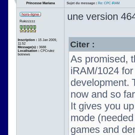
Princesse Mariana
Sujet du message :
Re: CPC iRAM
une version 464
Rulezzzzz
Inscription :
15 Jan 2009,
Citer :
11:52
Message(s) :
3688
Localisation :
CPCrulez
botnews
As promised, 
iRAM/1024 for
development. Th
now and so far
It gives you u
mode (needed f
games and dem