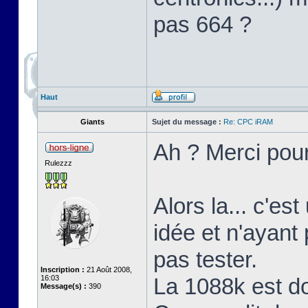
pas 664 ?
Haut
Giants
Sujet du message :
Re: CPC iRAM
Ah ? Merci pour
Rulezzz
Alors la... c'es
idée et n'ayant
pas tester.
Inscription :
21 Août 2008,
16:03
La 1088k est d
Message(s) :
390