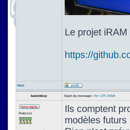
Le projet iRAM 
https://githu
Haut
kawickboy
Sujet du message :
Re: CPC iRAM
Ils comptent p
Rulezzzz
modèles futurs