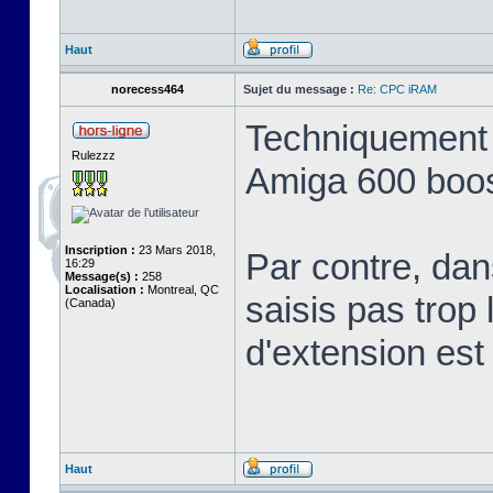
Haut
norecess464
Sujet du message :
Re: CPC iRAM
Techniquement 
Rulezzz
Amiga 600 boost
Inscription :
23 Mars 2018,
Par contre, dan
16:29
Message(s) :
258
Localisation :
Montreal, QC
saisis pas trop 
(Canada)
d'extension est 
Haut