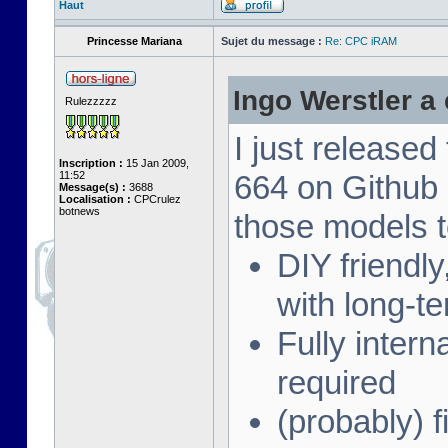
Haut
Princesse Mariana
Sujet du message :
Re: CPC iRAM
Ingo Werstler a é
Rulezzzzz
I just release
Inscription :
15 Jan 2009,
11:52
664 on Github
Message(s) :
3688
Localisation :
CPCrulez
botnews
those models t
DIY friendl
with long-te
Fully intern
required
(probably) f