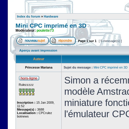
Index du forum
»
Hardware
Mini CPC imprimé en 3D
Modérateur:
poulette73
Page
1
sur
1
[ 5 message(s) ]
Aperçu avant impression
Auteur
Princesse Mariana
Sujet du message :
Mini CPC imprimé en 3D
Simon a récemm
Rulezzzzz
modèle Amstrad
miniature foncti
Inscription :
15 Jan 2009,
11:52
Message(s) :
3688
l'émulateur C
Localisation :
CPCrulez
botnews