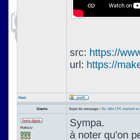
src:
https://www
url:
https://mak
Haut
Giants
Sujet du message :
Re: Mini CPC imprimé en
Sympa.
Rulezzz
à noter qu'on pe