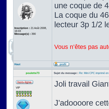
une coque de 46
La coque du 464
lecteur 3p 1/2 l
Inscription :
21 Août 2008,
16:03
Message(s) :
390
Vous n’êtes pas auto
Haut
poulette73
Sujet du message :
Re: Mini CPC imprimé en
Joli travail Gian
VIP
J'adoooore cett