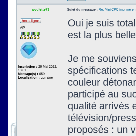
poulette73
Sujet du message :
Re: Mini CPC imprimé en
Oui je suis tot
VIP
est la plus bell
Je me souviens 
Inscription :
29 Mai 2022,
spécifications 
18:01
Message(s) :
650
Localisation :
Lorraine
couleur détonan
participé au su
qualité arrivés 
télévision/pres
proposés : un v