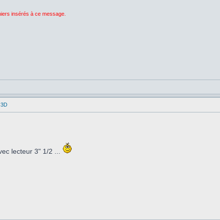
chiers insérés à ce message.
 3D
c lecteur 3" 1/2 ...