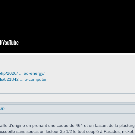
php/2026/ ... ad-energy/
ls/821842 ... o-computer
 3D
taille d'origine en prenant une coque de 464 et en faisant de la plasturg
ccueille sans soucis un lecteur 3p 1/2 le tout couplé à Parados, nickel.