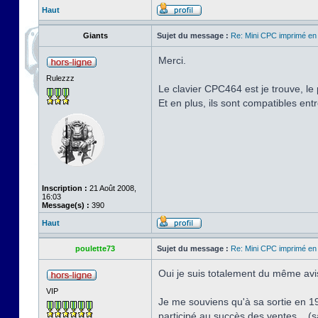
Haut
Giants
Sujet du message :
Re: Mini CPC imprimé en
Merci.
Rulezzz
Le clavier CPC464 est je trouve, le
Et en plus, ils sont compatibles ent
Inscription :
21 Août 2008,
16:03
Message(s) :
390
Haut
poulette73
Sujet du message :
Re: Mini CPC imprimé en
Oui je suis totalement du même avis
VIP
Je me souviens qu'à sa sortie en 19
participé au succès des ventes... (s