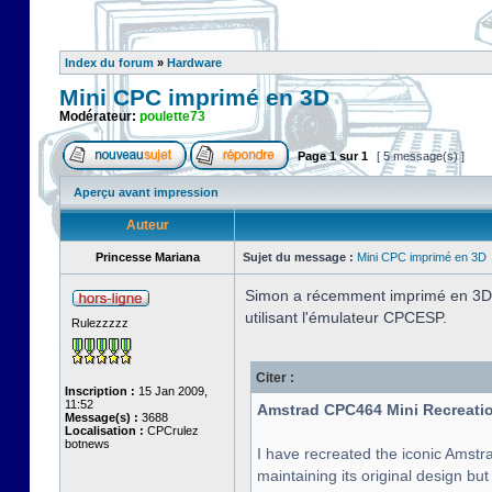
Index du forum
»
Hardware
Mini CPC imprimé en 3D
Modérateur:
poulette73
Page
1
sur
1
[ 5 message(s) ]
Aperçu avant impression
Auteur
Princesse Mariana
Sujet du message :
Mini CPC imprimé en 3D
Simon a récemment imprimé en 3D l
utilisant l'émulateur CPCESP.
Rulezzzzz
Citer :
Inscription :
15 Jan 2009,
11:52
Amstrad CPC464 Mini Recreatio
Message(s) :
3688
Localisation :
CPCrulez
botnews
I have recreated the iconic Amstra
maintaining its original design bu