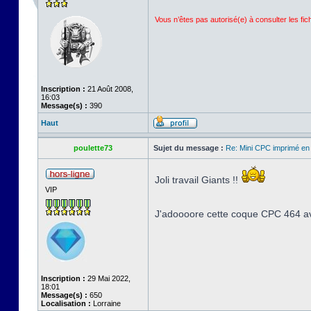
Vous n’êtes pas autorisé(e) à consulter les fi
Inscription :
21 Août 2008,
16:03
Message(s) :
390
Haut
poulette73
Sujet du message :
Re: Mini CPC imprimé en
Joli travail Giants !!
VIP
J'adoooore cette coque CPC 464 ave
Inscription :
29 Mai 2022,
18:01
Message(s) :
650
Localisation :
Lorraine