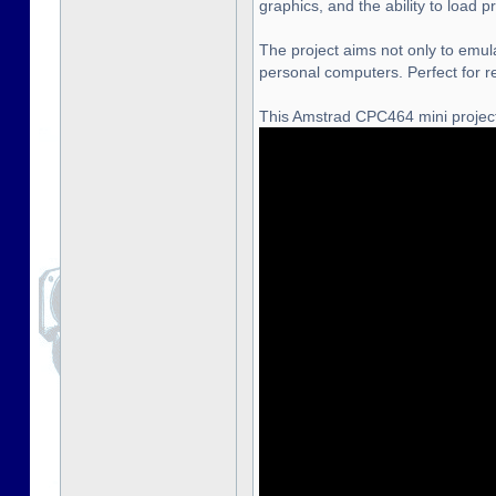
graphics, and the ability to load
The project aims not only to emula
personal computers. Perfect for r
This Amstrad CPC464 mini project