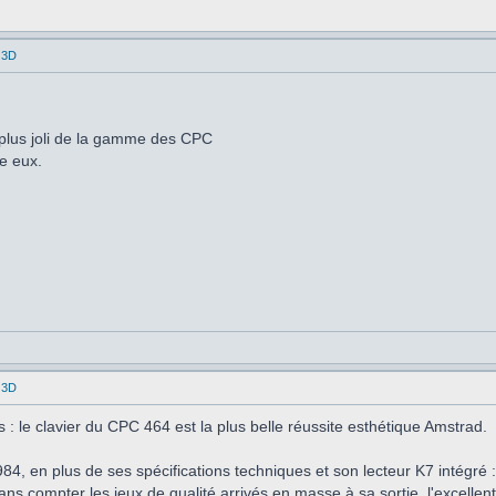
 3D
 plus joli de la gamme des CPC
re eux.
 3D
 : le clavier du CPC 464 est la plus belle réussite esthétique Amstrad.
84, en plus de ses spécifications techniques et son lecteur K7 intégré
ans compter les jeux de qualité arrivés en masse à sa sortie, l'excellent