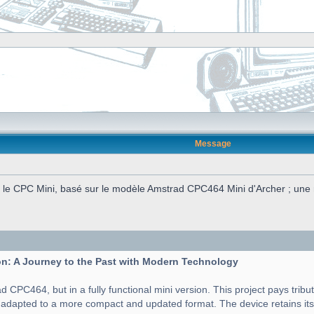
Message
e CPC Mini, basé sur le modèle Amstrad CPC464 Mini d'Archer ; une ré
n: A Journey to the Past with Modern Technology
d CPC464, but in a fully functional mini version. This project pays tribu
t adapted to a more compact and updated format. The device retains its 