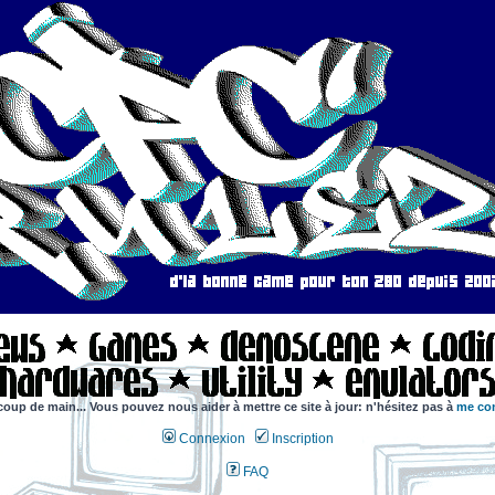
coup de main... Vous pouvez nous aider à mettre ce site à jour: n'hésitez pas à
me con
Connexion
Inscription
FAQ