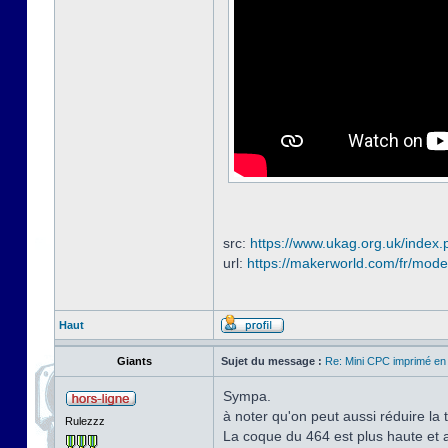
src:
https://www.ukag.org.uk/index.
url:
https://makerworld.com/fr/mode
Haut
Giants
Sujet du message :
Re: Mini CPC imprimé en
Sympa.
à noter qu'on peut aussi réduire la 
Rulezzz
La coque du 464 est plus haute et a