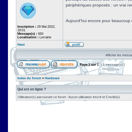
périphériques proposés : un vrai r
Aujourd'hui encore pour beaucoup d
Inscription :
29 Mai 2022,
18:01
Message(s) :
650
Localisation :
Lorraine
Haut
Afficher les messa
Page
1
sur
1
[ 5 message(s) ]
Index du forum
»
Hardware
Qui est en ligne ?
Utilisateur(s) parcourant ce forum : Aucun utilisateur inscrit et 5 invité(s)