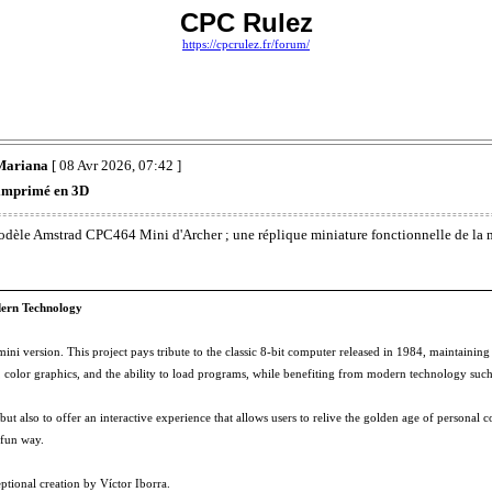
CPC Rulez
https://cpcrulez.fr/forum/
 Mariana
[ 08 Avr 2026, 07:42 ]
imprimé en 3D
dèle Amstrad CPC464 Mini d'Archer ; une réplique miniature fonctionnelle de la m
dern Technology
mini version. This project pays tribute to the classic 8-bit computer released in 1984, maintainin
rd, color graphics, and the ability to load programs, while benefiting from modern technology suc
t also to offer an interactive experience that allows users to relive the golden age of personal 
 fun way.
tional creation by Víctor Iborra.