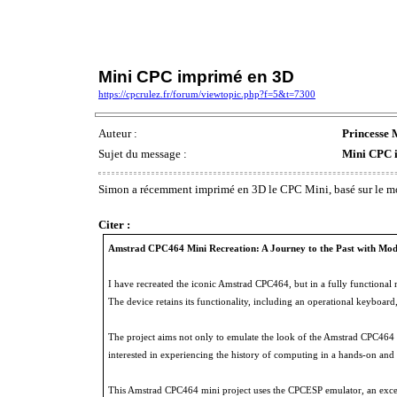
Mini CPC imprimé en 3D
https://cpcrulez.fr/forum/viewtopic.php?f=5&t=7300
Auteur :
Princesse
Sujet du message :
Mini CPC 
Simon a récemment imprimé en 3D le CPC Mini, basé sur le mo
Citer :
Amstrad CPC464 Mini Recreation: A Journey to the Past with Mo
I have recreated the iconic Amstrad CPC464, but in a fully functional 
The device retains its functionality, including an operational keyboa
The project aims not only to emulate the look of the Amstrad CPC464 bu
interested in experiencing the history of computing in a hands-on and
This Amstrad CPC464 mini project uses the CPCESP emulator, an excep