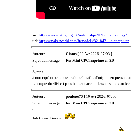
src:
https://www.ukag.org.uk/index.php/2026/ ... ad-energy/
url:
https://makerworld.com/fr/models/821842 ... o-computer
Auteur :
Giants
[ 09 Avr 2026, 07:03 ]
Sujet du message :
Re: Mini CPC imprimé en 3D
Sympa.
à noter qu'on peut aussi réduire la taille d'origine en prenant u
La coque du 464 est plus haute et accueille sans soucis un lect
Auteur :
poulette73
[ 10 Avr 2026, 07:16 ]
Sujet du message :
Re: Mini CPC imprimé en 3D
Joli travail Giants !!