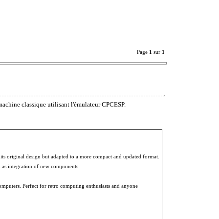
Page
1
sur
1
achine classique utilisant l'émulateur CPCESP.
g its original design but adapted to a more compact and updated format.
h as integration of new components.
computers. Perfect for retro computing enthusiasts and anyone