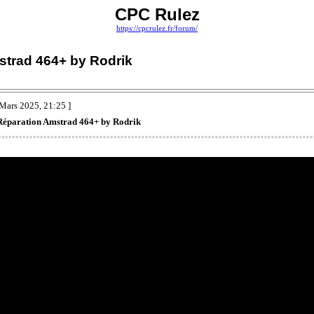
CPC Rulez
https://cpcrulez.fr/forum/
strad 464+ by Rodrik
Mars 2025, 21:25 ]
Réparation Amstrad 464+ by Rodrik