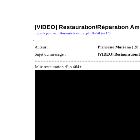
[VIDEO] Restauration/Réparation Am
https://cpcrulez.fr/forum/viewtopic.php?f=5&t=7135
Auteur :
Princesse Mariana
[ 28 
Sujet du message :
[VIDEO] Restauration/
Jolie restauration d'un 464+...