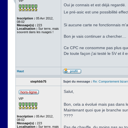
VIP
Oui je connais et est déjà regardé.
Le pré-asic est une possibilité effe
Inscription :
05 Avr 2012,
08:02
Si aucune carte ne fonctionnais m'a
Message(s) :
223
Localisation :
Sur terre, mais
souvent dans les nuages !
Bon je vais continuer a chercher....
Ce CPC ne consomme pas plus que 
De toute façon j'ai testé le 5V et il 
Haut
stephbb75
Sujet du message :
Re: Comportement bizarr
Salut,
VIP
Bon, cela a évolué mais pas dans 
Maintenant quoi que je branche sur l
????
Inscription :
05 Avr 2012,
08:02
Message(s) :
223
Localisation :
Sur terre, mais
Pas de chauffe, du moins pas au tou