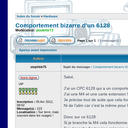
Index du forum
»
Hardware
Comportement bizarre d'un 6128
Modérateur:
poulette73
Page
1
sur
1
[ 5 message(s) ]
Aperçu avant impression
Auteur
stephbb75
Sujet du message :
Comportement bizarre d'
Salut,
VIP
J'ai un CPC 6128 qui a un comporte
J'ai une M4 et une carte extensio
Je précise tout de suite que cela fo
Inscription :
05 Avr 2012,
Ni de l'alim car c'est la même pour 
08:02
Message(s) :
223
Localisation :
Sur terre, mais
souvent dans les nuages !
Donc sur ce 6128 :
Si je branche la M4 cela fonctionne