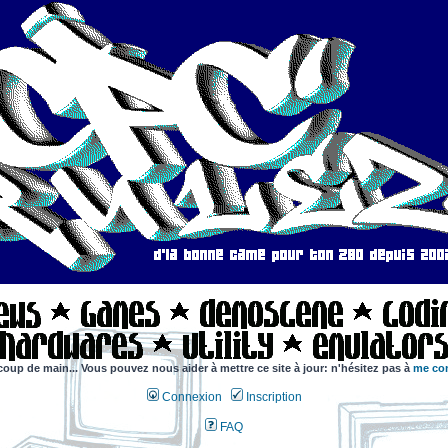
coup de main... Vous pouvez nous aider à mettre ce site à jour: n'hésitez pas à
me con
Connexion
Inscription
FAQ