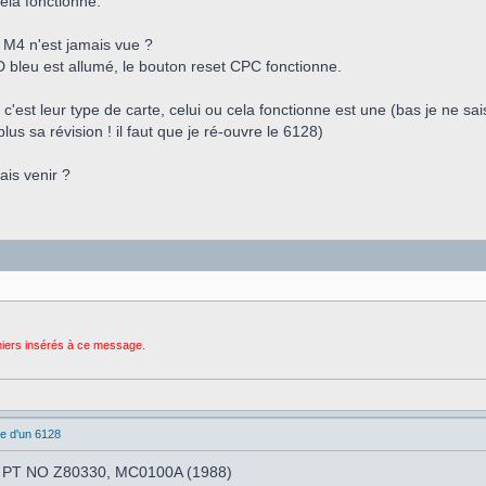
ela fonctionne.
a M4 n'est jamais vue ?
ED bleu est allumé, le bouton reset CPC fonctionne.
c'est leur type de carte, celui ou cela fonctionne est une (bas je ne sai
plus sa révision ! il faut que je ré-ouvre le 6128)
ais venir ?
chiers insérés à ce message.
e d'un 6128
une PT NO Z80330, MC0100A (1988)