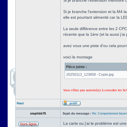
Si je branche l'extension mémoire c
Si je branche l'extension et la M4 l
elle est pourtant alimenté car la L
La seule différence entre les 2 CPC 
récente que la 1ére (et la aussi j'ai 
avez vous une piste d'ou cela pourr
voici le montage
Pièce jointe :
20250113_123858 - Copie.jpg
Vous n’êtes pas autorisé(e) à consulter les fi
Haut
stephbb75
Sujet du message :
Re: Comportement bizarr
La carte ou j'ai le problème est 