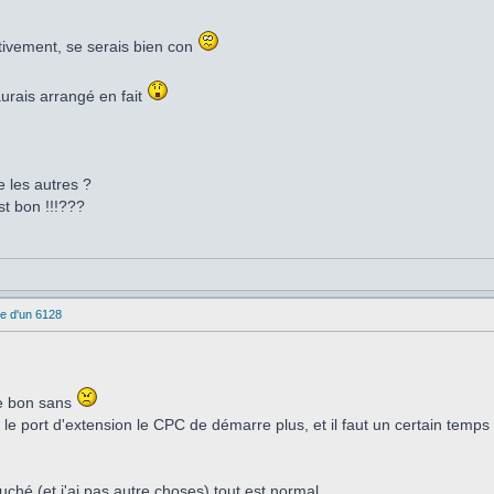
ctivement, se serais bien con
urais arrangé en fait
les autres ?
est bon !!!???
e d'un 6128
le bon sans
e port d'extension le CPC de démarre plus, et il faut un certain temps p
ché (et j'ai pas autre choses) tout est normal.