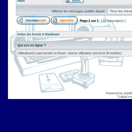
Haut
Afficher les messages publiés depuis :
Page
1
sur
1
[ 11 message(s) ]
Index du forum
»
Hardware
Qui est en ligne ?
Utilisateur(s) parcourant ce forum : Aucun utilisateur inscrit et 20 invité(s)
Powered by
phpB
Traduit en