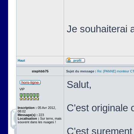
Je souhaiterai 
Haut
stephbb75
Sujet du message :
Re: [PANNE] moniteur C
Salut,
VIP
C'est original
Inscription :
05 Avr 2012,
08:02
Message(s) :
223
Localisation :
Sur terre, mais
souvent dans les nuages !
C'est surement