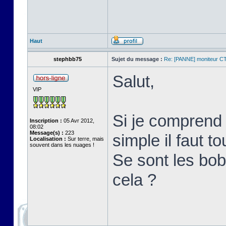
Haut
stephbb75
Sujet du message :
Re: [PANNE] moniteur C
Salut,
VIP
Si je comprend 
Inscription :
05 Avr 2012,
08:02
Message(s) :
223
simple il faut t
Localisation :
Sur terre, mais
souvent dans les nuages !
Se sont les bob
cela ?