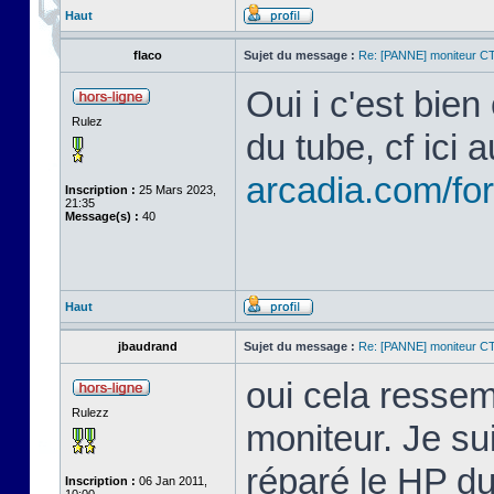
Haut
flaco
Sujet du message :
Re: [PANNE] moniteur C
Oui i c'est bien
Rulez
du tube, cf ici 
arcadia.com/fo
Inscription :
25 Mars 2023,
21:35
Message(s) :
40
Haut
jbaudrand
Sujet du message :
Re: [PANNE] moniteur C
oui cela resse
Rulezz
moniteur. Je sui
réparé le HP du
Inscription :
06 Jan 2011,