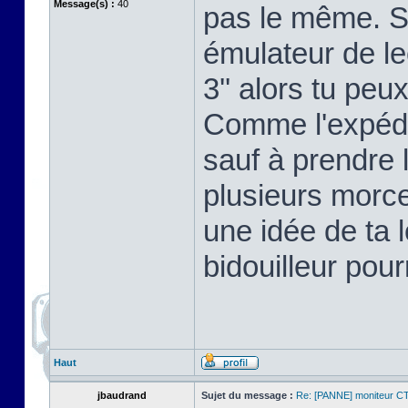
Message(s) :
40
pas le même. Su
émulateur de le
3'' alors tu peu
Comme l'expédit
sauf à prendre 
plusieurs morce
une idée de ta l
bidouilleur pou
Haut
jbaudrand
Sujet du message :
Re: [PANNE] moniteur C