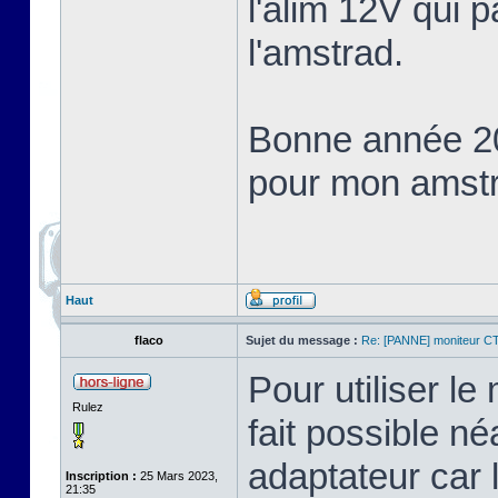
l'alim 12V qui p
l'amstrad.
Bonne année 2
pour mon amst
Haut
flaco
Sujet du message :
Re: [PANNE] moniteur C
Pour utiliser l
Rulez
fait possible n
adaptateur car 
Inscription :
25 Mars 2023,
21:35