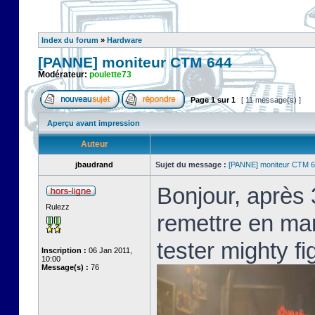
Index du forum
»
Hardware
[PANNE] moniteur CTM 644
Modérateur:
poulette73
Page
1
sur
1
[ 11 message(s) ]
Aperçu avant impression
Auteur
jbaudrand
Sujet du message :
[PANNE] moniteur CTM 
Bonjour, après 3
Rulezz
remettre en ma
tester mighty fig
Inscription :
06 Jan 2011,
10:00
Message(s) :
76