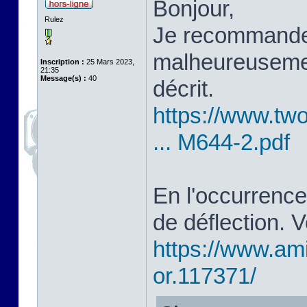
Bonjour,
Rulez
Je recommande
malheureusement
Inscription :
25 Mars 2023,
21:35
Message(s) :
40
décrit.
https://www.t
... M644-2.pdf
En l'occurrence
de déflection. Vo
https://www.ami
or.117371/