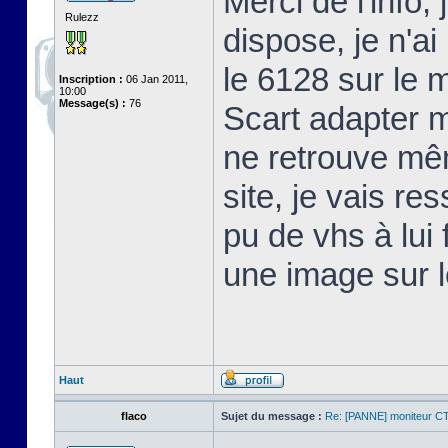
Merci de l'info, 
Rulezz
dispose, je n'a
le 6128 sur le m
Inscription :
06 Jan 2011,
10:00
Message(s) :
76
Scart adapter 
ne retrouve mêm
site, je vais re
pu de vhs à lui 
une image sur 
Haut
flaco
Sujet du message :
Re: [PANNE] moniteur C