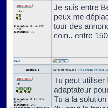
Je suis entre B
Rulezz
peux me déplacer
tour des annon
Inscription :
06 Jan 2011,
10:00
Message(s) :
76
coin.. entre 150
Haut
stephbb75
Sujet du message :
Re: [PANNE] moniteur C
Tu peut utiliser
VIP
adaptateur pour
Tu a la soluti
Inscription :
05 Avr 2012,
08:02
Message(s) :
223
Localisation :
Sur terre, mais