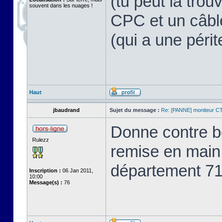
(tu peut la trou
souvent dans les nuages !
CPC et un câbl
(qui a une périte
Haut
jbaudrand
Sujet du message :
Re: [PANNE] moniteur C
Donne contre bo
Rulezz
remise en main
département 71
Inscription :
06 Jan 2011,
10:00
Message(s) :
76