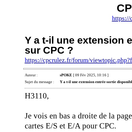
CP
https://
Y a t-il une extension 
sur CPC ?
https://cpcrulez.fr/forum/viewtopic.php
Auteur :
sPOKE
[ 09 Fév 2025, 10:16 ]
Sujet du message :
Y a t-il une extension entrée-sortie disponi
H3110,
Je vois en bas a droite de la pag
cartes E/S et E/A pour CPC.