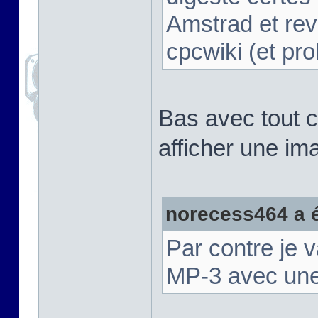
Amstrad et rev
cpcwiki (et p
Bas avec tout ce
afficher une im
norecess464 a éc
Par contre je 
MP-3 avec une 