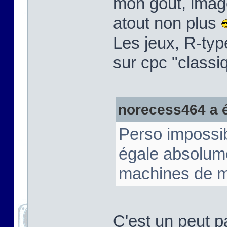
mon gout, imag
atout non plus
Les jeux, R-typ
sur cpc "class
norecess464 a éc
Perso impossib
égale absolu
machines de m
C'est un peut p