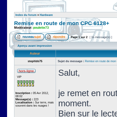
Index du forum
»
Hardware
Remise en route de mon CPC 6128+
Modérateur:
poulette73
Page
1
sur
2
[ 16 message(s) ]
Aperçu avant impression
Auteur
stephbb75
Sujet du message :
Remise en route de mon
Salut,
VIP
je remet en rou
Inscription :
05 Avr 2012,
08:02
Message(s) :
223
moment.
Localisation :
Sur terre, mais
souvent dans les nuages !
Bien sur le lect