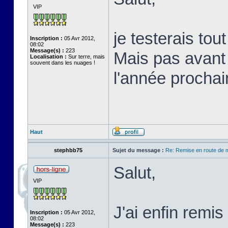
VIP
je testerais tou
Inscription :
05 Avr 2012,
08:02
Message(s) :
223
Mais pas avant
Localisation :
Sur terre, mais
souvent dans les nuages !
l'année prochai
Haut
stephbb75
Sujet du message :
Re: Remise en route de
Salut,
VIP
J'ai enfin remi
Inscription :
05 Avr 2012,
08:02
Message(s) :
223