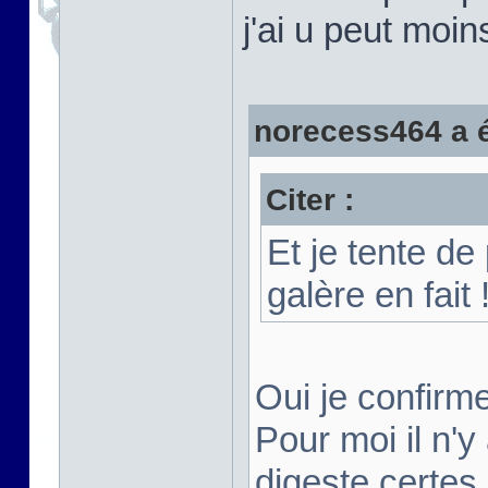
j'ai u peut moi
norecess464 a éc
Citer :
Et je tente d
galère en fait 
Oui je confirm
Pour moi il n'
digeste certes 