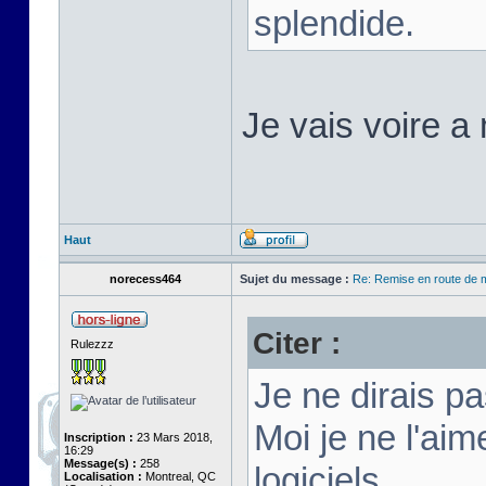
splendide.
Je vais voire a 
Haut
norecess464
Sujet du message :
Re: Remise en route de
Citer :
Rulezzz
Je ne dirais p
Moi je ne l'aim
Inscription :
23 Mars 2018,
16:29
Message(s) :
258
logiciels, ....
Localisation :
Montreal, QC