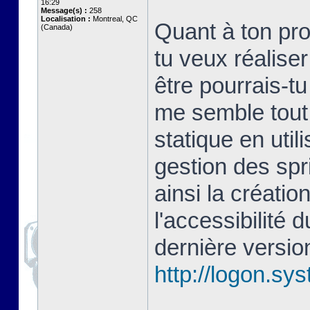
16:29
Message(s) :
258
Localisation :
Montreal, QC
Quant à ton pro
(Canada)
tu veux réaliser
être pourrais-t
me semble tout 
statique en util
gestion des spr
ainsi la créatio
l'accessibilité
dernière versio
http://logon.sy