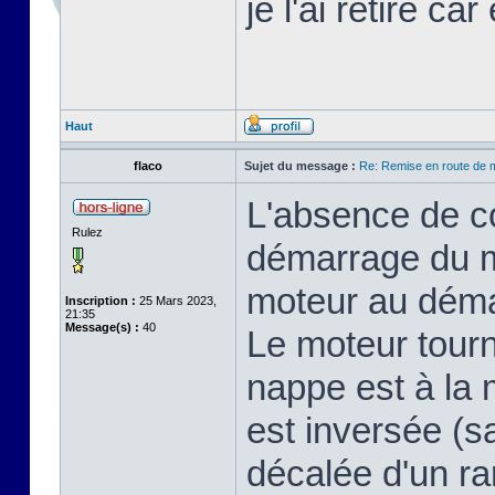
je l'ai retiré ca
Haut
flaco
Sujet du message :
Re: Remise en route de
L'absence de co
Rulez
démarrage du 
moteur au déma
Inscription :
25 Mars 2023,
21:35
Message(s) :
40
Le moteur tour
nappe est à la 
est inversée (sa
décalée d'un ra