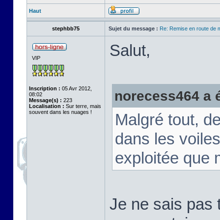
Haut
stephbb75
Sujet du message :
Re: Remise en route de
Salut,
VIP
Inscription :
05 Avr 2012,
norecess464 a éc
08:02
Message(s) :
223
Localisation :
Sur terre, mais
souvent dans les nuages !
Malgré tout, d
dans les voiles
exploitée que 
Je ne sais pas 