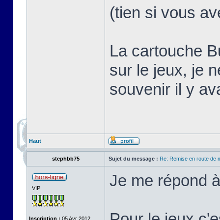
(tien si vous a
La cartouche B
sur le jeux, je
souvenir il y a
Haut
stephbb75
Sujet du message :
Re: Remise en route de
Je me répond 
VIP
Pour le jeux c'
Inscription :
05 Avr 2012,