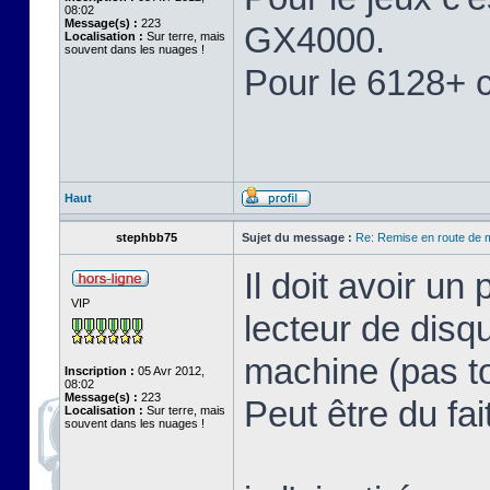
08:02
Message(s) :
223
GX4000.
Localisation :
Sur terre, mais
souvent dans les nuages !
Pour le 6128+ c'
Haut
stephbb75
Sujet du message :
Re: Remise en route de
Il doit avoir u
VIP
lecteur de disq
machine (pas to
Inscription :
05 Avr 2012,
08:02
Message(s) :
223
Peut être du fai
Localisation :
Sur terre, mais
souvent dans les nuages !