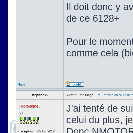
Il doit donc y a
de ce 6128+
Pour le moment 
comme cela (bi
Haut
stephbb75
Sujet du message :
Re: Remise en route de
J'ai tenté de s
VIP
celui du plus, je
Donc NMOTOR v
Inscription :
05 Avr 2012,