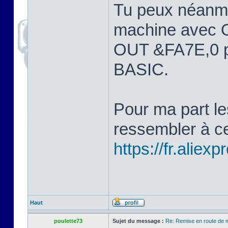
Tu peux néanmoin
machine avec O
OUT &FA7E,0 po
BASIC.
Pour ma part le
ressembler à ce
https://fr.ali
Haut
poulette73
Sujet du message :
Re: Remise en route de