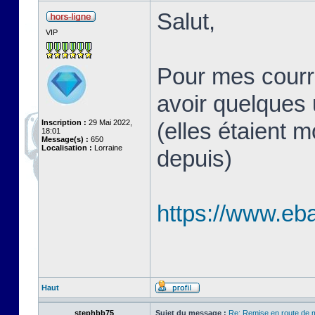
Salut,
VIP
Pour mes courroi
avoir quelques
Inscription :
29 Mai 2022,
(elles étaient m
18:01
Message(s) :
650
Localisation :
Lorraine
depuis)
https://www.eb
Haut
stephbb75
Sujet du message :
Re: Remise en route de