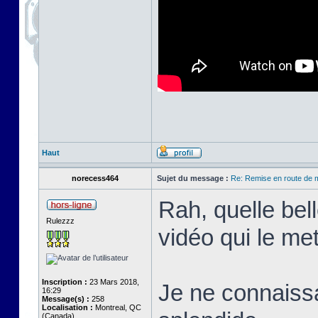
Haut
norecess464
Sujet du message :
Re: Remise en route de
Rah, quelle bel
Rulezzz
vidéo qui le met
Inscription :
23 Mars 2018,
Je ne connaissa
16:29
Message(s) :
258
Localisation :
Montreal, QC
(Canada)