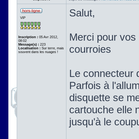
Salut,
VIP
Merci pour vos 
Inscription :
05 Avr 2012,
08:02
Message(s) :
223
courroies
Localisation :
Sur terre, mais
souvent dans les nuages !
Le connecteur d
Parfois à l'all
disquette se met
cartouche elle n
jusqu'à le coup