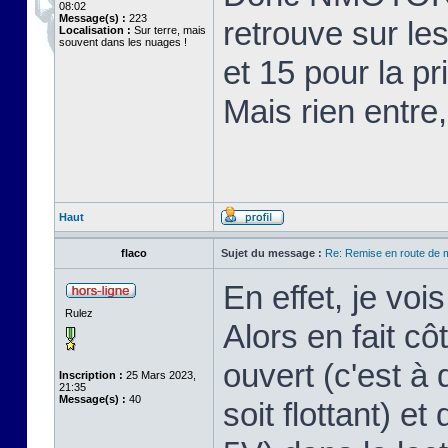
08:02
Message(s) :
223
retrouve sur les
Localisation :
Sur terre, mais
souvent dans les nuages !
et 15 pour la pr
Mais rien entre
Haut
flaco
Sujet du message :
Re: Remise en route de
En effet, je voi
Rulez
Alors en fait cô
ouvert (c'est à 
Inscription :
25 Mars 2023,
21:35
Message(s) :
40
soit flottant) et