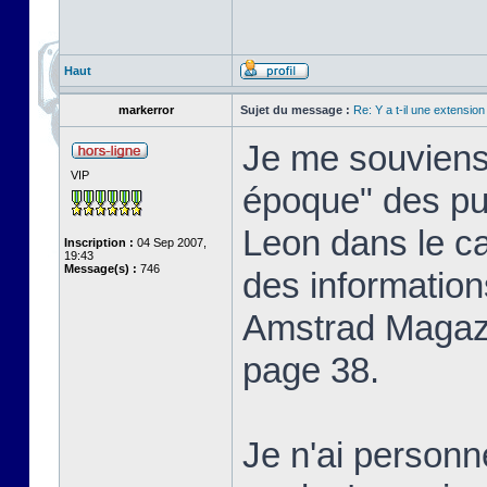
Haut
markerror
Sujet du message :
Re: Y a t-il une extensio
Je me souviens 
VIP
époque" des pu
Leon dans le c
Inscription :
04 Sep 2007,
19:43
Message(s) :
746
des information
Amstrad Magaz
page 38.
Je n'ai personn