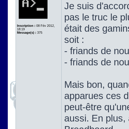
Je suis d'accor
pas le truc le p
était des gamin
Inscription :
08 Fév 2012,
18:19
Message(s) :
375
soit :
- friands de no
- friands de no
Mais bon, quand
apparues ces d
peut-être qu'un
aussi. En plus,