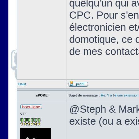
quelqu'un qui a
CPC. Pour s'en s
électronicien e
domotique, ce qu
de mes contac
Haut
sPOKE
Sujet du message :
Re: Y a t-il une extensio
@Steph & MarkEr
VIP
existe (ou a ex