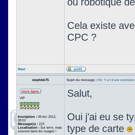
ou robotique d
Cela existe ave
CPC ?
Haut
stephbb75
Sujet du message :
Re: Y a t-il une extensio
Salut,
VIP
Oui j'ai eu se ty
Inscription :
05 Avr 2012,
08:02
Message(s) :
223
type de carte
Localisation :
Sur terre, mais
souvent dans les nuages !