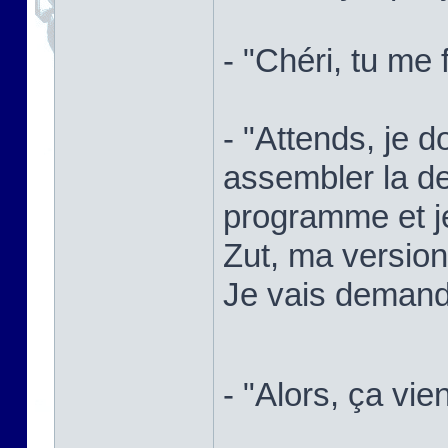
- "Chéri, tu me 
- "Attends, je d
assembler la de
programme et je
Zut, ma versio
Je vais demande
- "Alors, ça vie