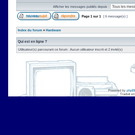
Afficher les messages publiés depuis :
Page
1
sur
1
[ 6 message(s) ]
Index du forum
»
Hardware
Qui est en ligne ?
Utilisateur(s) parcourant ce forum : Aucun utilisateur inscrit et 2 invité(s)
Powered by
phpB
Traduit en