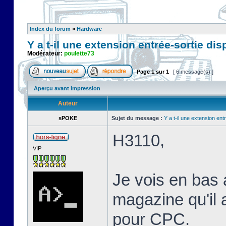
Index du forum
»
Hardware
Y a t-il une extension entrée-sortie di
Modérateur:
poulette73
Page
1
sur
1
[ 6 message(s) ]
Aperçu avant impression
Auteur
sPOKE
Sujet du message :
Y a t-il une extension en
H3110,
VIP
Je vois en bas 
magazine qu'il 
pour CPC.