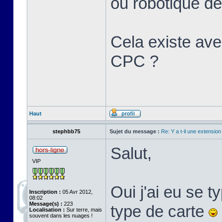
ou robotique d
Cela existe ave
CPC ?
Haut
stephbb75
Sujet du message :
Re: Y a t-il une extensio
Salut,
VIP
Oui j'ai eu se ty
Inscription :
05 Avr 2012,
08:02
Message(s) :
223
type de carte
Localisation :
Sur terre, mais
souvent dans les nuages !