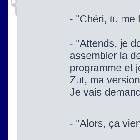
- "Chéri, tu me 
- "Attends, je d
assembler la de
programme et je
Zut, ma versio
Je vais demande
- "Alors, ça vie