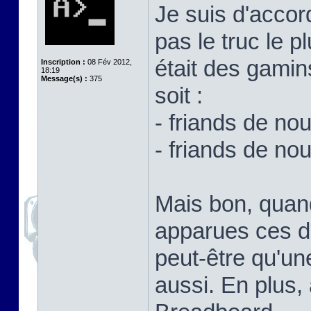
Je suis d'accor
pas le truc le p
était des gamin
Inscription :
08 Fév 2012,
18:19
Message(s) :
375
soit :
- friands de no
- friands de no
Mais bon, quand
apparues ces d
peut-être qu'un
aussi. En plus,