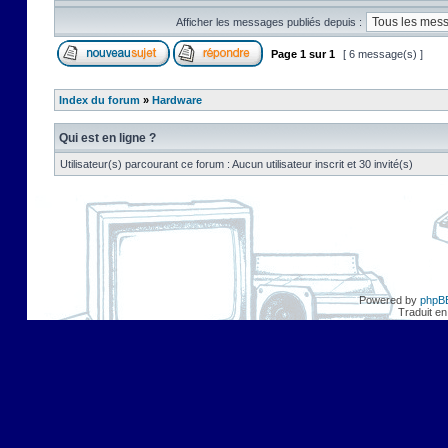
Afficher les messages publiés depuis :
Page
1
sur
1
[ 6 message(s) ]
Index du forum
»
Hardware
Qui est en ligne ?
Utilisateur(s) parcourant ce forum : Aucun utilisateur inscrit et 30 invité(s)
Powered by
phpB
Traduit en