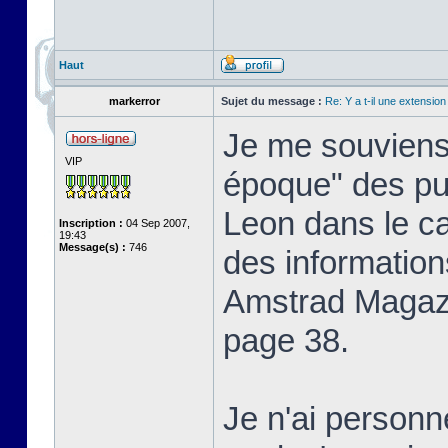
Haut
markerror
Sujet du message :
Re: Y a t-il une extensio
Je me souviens 
VIP
époque" des pu
Leon dans le c
Inscription :
04 Sep 2007,
19:43
Message(s) :
746
des information
Amstrad Magaz
page 38.
Je n'ai personn