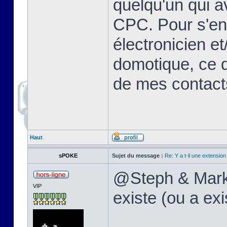
quelqu'un qui a
CPC. Pour s'en s
électronicien e
domotique, ce qu
de mes contac
Haut
sPOKE
Sujet du message :
Re: Y a t-il une extensio
@Steph & MarkEr
VIP
existe (ou a ex