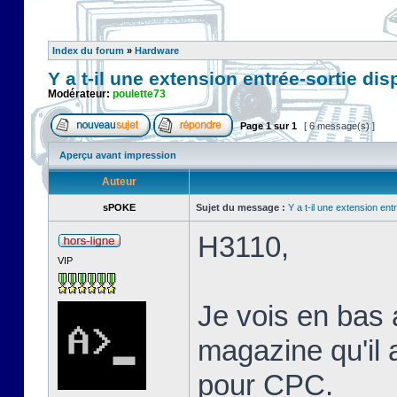
Index du forum
»
Hardware
Y a t-il une extension entrée-sortie di
Modérateur:
poulette73
Page
1
sur
1
[ 6 message(s) ]
Aperçu avant impression
Auteur
sPOKE
Sujet du message :
Y a t-il une extension en
H3110,
VIP
Je vois en bas 
magazine qu'il 
pour CPC.