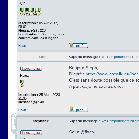
VIP
Inscription :
05 Avr 2012,
08:02
Message(s) :
223
Localisation :
Sur terre, mais
souvent dans les nuages !
Haut
flaco
Sujet du message :
Re: Comportement bizarr
Bonjour Steph,
D'après
https://www.cpcwiki.eu/in
Rulez
C'est sans doute possible que ce so
A part ça je ne saurais dire.
Inscription :
25 Mars 2023,
21:35
Message(s) :
40
Haut
stephbb75
Sujet du message :
Re: Comportement bizarr
Salut @flaco,