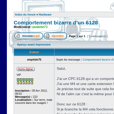
Index du forum
»
Hardware
Comportement bizarre d'un 6128
Modérateur:
poulette73
Page
1
sur
1
[ 5 message(s) ]
Aperçu avant impression
Auteur
stephbb75
Sujet du message :
Comportement bizarre d'
Salut,
VIP
J'ai un CPC 6128 qui a un comporte
J'ai une M4 et une carte extensio
Je précise tout de suite que cela fo
Inscription :
05 Avr 2012,
Ni de l'alim car c'est la même pour 
08:02
Message(s) :
223
Localisation :
Sur terre, mais
souvent dans les nuages !
Donc sur ce 6128 :
Si je branche la M4 cela fonctionne