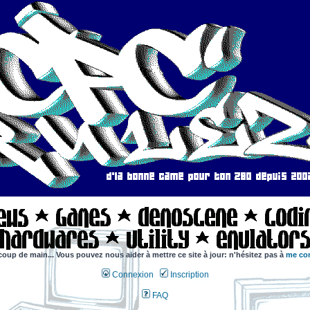
coup de main... Vous pouvez nous aider à mettre ce site à jour: n'hésitez pas à
me con
Connexion
Inscription
FAQ