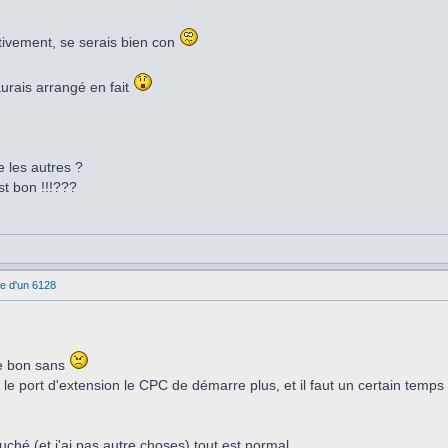
ctivement, se serais bien con
urais arrangé en fait
les autres ?
est bon !!!???
e d'un 6128
le bon sans
e port d'extension le CPC de démarre plus, et il faut un certain temps p
ché (et j'ai pas autre choses) tout est normal.