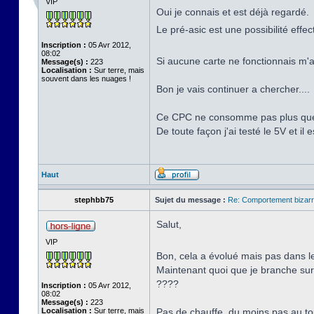
VIP
Oui je connais et est déjà regardé.
Le pré-asic est une possibilité effe
Inscription :
05 Avr 2012,
08:02
Si aucune carte ne fonctionnais m'a
Message(s) :
223
Localisation :
Sur terre, mais
souvent dans les nuages !
Bon je vais continuer a chercher....
Ce CPC ne consomme pas plus que 
De toute façon j'ai testé le 5V et il 
Haut
stephbb75
Sujet du message :
Re: Comportement bizarr
Salut,
VIP
Bon, cela a évolué mais pas dans 
Maintenant quoi que je branche sur l
????
Inscription :
05 Avr 2012,
08:02
Message(s) :
223
Localisation :
Sur terre, mais
Pas de chauffe, du moins pas au tou