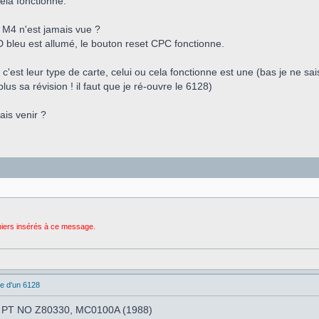
ela fonctionne.
a M4 n'est jamais vue ?
ED bleu est allumé, le bouton reset CPC fonctionne.
c'est leur type de carte, celui ou cela fonctionne est une (bas je ne sai
plus sa révision ! il faut que je ré-ouvre le 6128)
ais venir ?
chiers insérés à ce message.
e d'un 6128
une PT NO Z80330, MC0100A (1988)