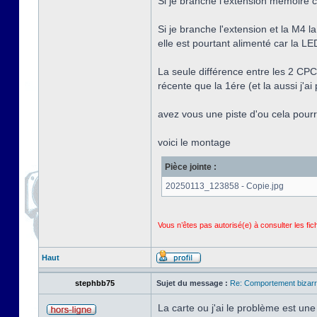
Si je branche l'extension mémoire c
Si je branche l'extension et la M4 l
elle est pourtant alimenté car la L
La seule différence entre les 2 CPC 
récente que la 1ére (et la aussi j'ai 
avez vous une piste d'ou cela pourr
voici le montage
Pièce jointe :
20250113_123858 - Copie.jpg
Vous n’êtes pas autorisé(e) à consulter les fi
Haut
stephbb75
Sujet du message :
Re: Comportement bizarr
La carte ou j'ai le problème est 