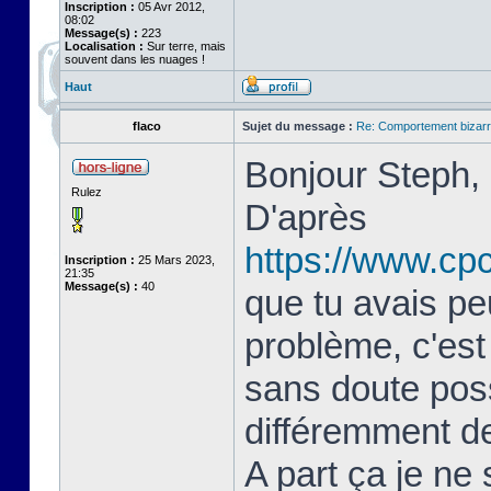
Inscription :
05 Avr 2012,
08:02
Message(s) :
223
Localisation :
Sur terre, mais
souvent dans les nuages !
Haut
flaco
Sujet du message :
Re: Comportement bizarr
Bonjour Steph,
Rulez
D'après
https://www.cp
Inscription :
25 Mars 2023,
21:35
Message(s) :
40
que tu avais pe
problème, c'est
sans doute poss
différemment de
A part ça je ne 