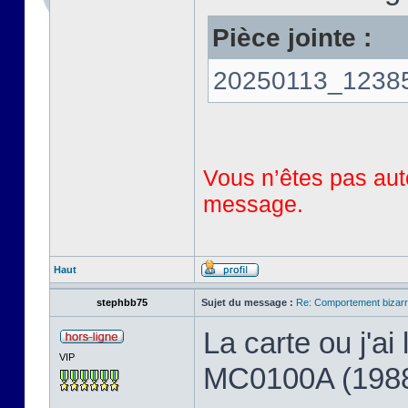
Pièce jointe :
20250113_123858
Vous n’êtes pas auto
message.
Haut
stephbb75
Sujet du message :
Re: Comportement bizarr
La carte ou j'a
VIP
MC0100A (198