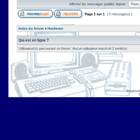
Afficher les messages publiés depuis :
Page
1
sur
1
[ 5 message(s) ]
Index du forum
»
Hardware
Qui est en ligne ?
Utilisateur(s) parcourant ce forum : Aucun utilisateur inscrit et 2 invité(s)
Powered