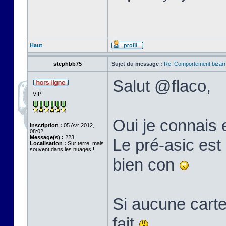
Haut
stephbb75
Sujet du message :
Re: Comportement bizarr
Salut @flaco,
VIP
Oui je connais 
Inscription :
05 Avr 2012,
08:02
Message(s) :
223
Le pré-asic est 
Localisation :
Sur terre, mais
souvent dans les nuages !
bien con
Si aucune carte
fait