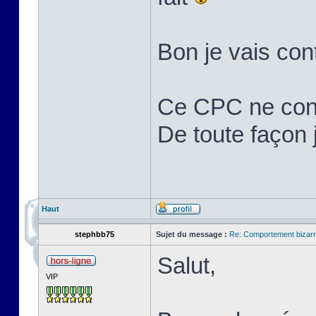
Bon je vais cont
Ce CPC ne cons
De toute façon j'
Haut
stephbb75
Sujet du message :
Re: Comportement bizarr
Salut,
VIP