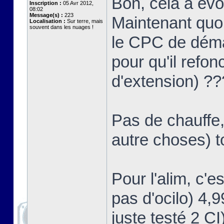
Bon, cela a év
Inscription :
05 Avr 2012,
08:02
Message(s) :
223
Maintenant quoi
Localisation :
Sur terre, mais
souvent dans les nuages !
le CPC de démar
pour qu'il refon
d'extension) ?
Pas de chauffe,
autre choses) t
Pour l'alim, c'e
pas d'ocilo) 4,
juste testé 2 CI