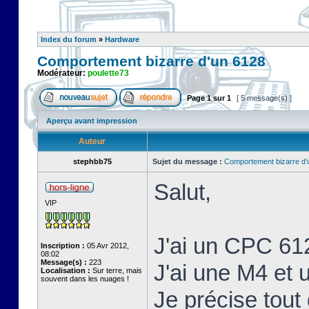
Index du forum
»
Hardware
Comportement bizarre d'un 6128
Modérateur:
poulette73
Page
1
sur
1
[ 5 message(s) ]
Aperçu avant impression
Auteur
stephbb75
Sujet du message :
Comportement bizarre d'
Salut,
VIP
J'ai un CPC 61
Inscription :
05 Avr 2012,
08:02
Message(s) :
223
J'ai une M4 et
Localisation :
Sur terre, mais
souvent dans les nuages !
Je précise tout