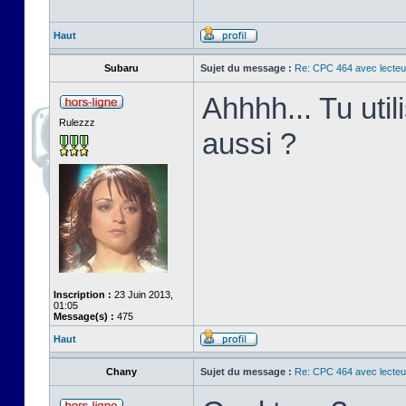
Haut
Subaru
Sujet du message :
Re: CPC 464 avec lecteu
Ahhhh... Tu uti
Rulezzz
aussi ?
Inscription :
23 Juin 2013,
01:05
Message(s) :
475
Haut
Chany
Sujet du message :
Re: CPC 464 avec lecteu