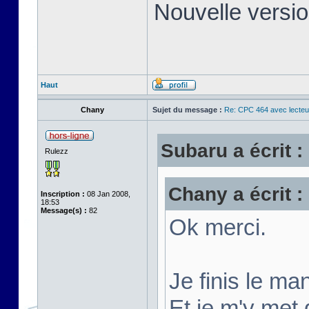
Nouvelle versi
Haut
Chany
Sujet du message :
Re: CPC 464 avec lecteu
Subaru a écrit :
Rulezz
Chany a écrit :
Inscription :
08 Jan 2008,
18:53
Message(s) :
82
Ok merci.
Je finis le ma
Et je m'y met