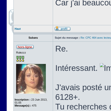
Car j'ai beauco
Haut
Subaru
Sujet du message :
Re: CPC 464 avec lecteu
Re.
Rulezzz
Intéressant.
J'avais posté un
6128+.
Inscription :
23 Juin 2013,
01:05
Tu recherches q
Message(s) :
475