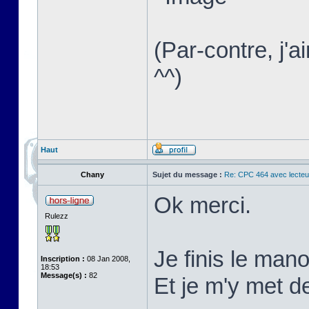
(Par-contre, j'
^^)
Haut
Chany
Sujet du message :
Re: CPC 464 avec lecteu
Ok merci.
Rulezz
Je finis le mano
Inscription :
08 Jan 2008,
18:53
Message(s) :
82
Et je m'y met d