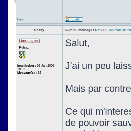
Haut
Chany
Sujet du message :
Re: CPC 464 avec lecteu
Salut,
Rulezz
J'ai un peu laiss
Inscription :
08 Jan 2008,
18:53
Message(s) :
82
Mais par contre
Ce qui m'intere
de pouvoir sau