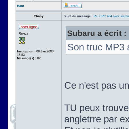
Haut
Chany
Sujet du message :
Re: CPC 464 avec lecteu
Subaru a écrit :
Rulezz
Son truc MP3 a
Inscription :
08 Jan 2008,
18:53
Message(s) :
82
Ce n'est pas un
TU peux trouver
angletrre par e