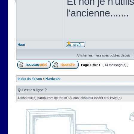
Et non je n'util
l'ancienne.......
Haut
Afficher les messages publiés depuis :
Page
1
sur
1
[ 14 message(s) ]
Index du forum
»
Hardware
Qui est en ligne ?
Utilisateur(s) parcourant ce forum : Aucun utilisateur inscrit et 9 invité(s)