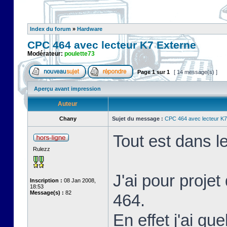
Index du forum
»
Hardware
CPC 464 avec lecteur K7 Externe
Modérateur:
poulette73
Page
1
sur
1
[ 14 message(s) ]
Aperçu avant impression
Auteur
Chany
Sujet du message :
CPC 464 avec lecteur K7
Tout est dans le 
Rulezz
J'ai pour proje
Inscription :
08 Jan 2008,
18:53
Message(s) :
82
464.
En effet j'ai q