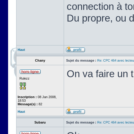
connection à to
Du propre, ou d
Haut
Chany
Sujet du message :
Re: CPC 464 avec lecteu
On va faire un t
Rulezz
Inscription :
08 Jan 2008,
18:53
Message(s) :
82
Haut
Subaru
Sujet du message :
Re: CPC 464 avec lecteu