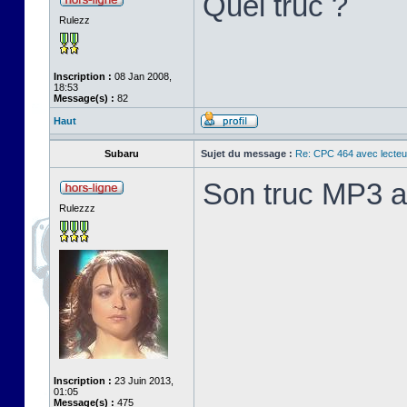
Quel truc ?
Rulezz
Inscription :
08 Jan 2008,
18:53
Message(s) :
82
Haut
Subaru
Sujet du message :
Re: CPC 464 avec lecteu
Son truc MP3 av
Rulezzz
Inscription :
23 Juin 2013,
01:05
Message(s) :
475