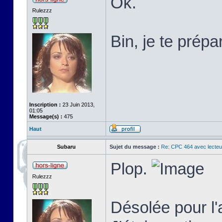
Ok.
Rulezzz
Bin, je te prépa
Inscription :
23 Juin 2013,
01:05
Message(s) :
475
Haut
Subaru
Sujet du message :
Re: CPC 464 avec lecteu
Plop.
Rulezzz
Désolée pour l'a