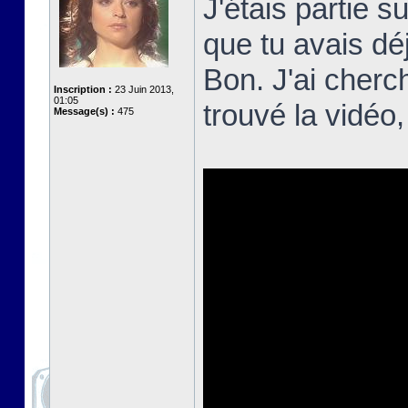
J'étais partie 
que tu avais d
Bon. J'ai cherch
Inscription :
23 Juin 2013,
01:05
trouvé la vidéo
Message(s) :
475